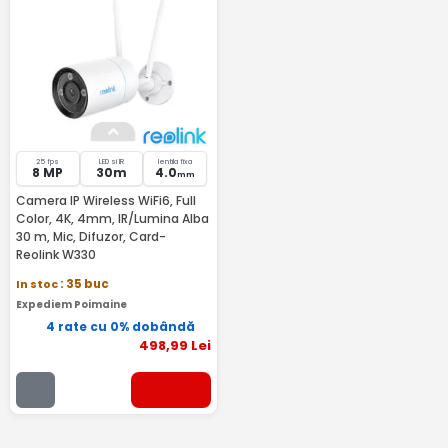
25 fps
LED si IR
lentila fixa
8 MP
30m
4.0
mm
Camera IP Wireless WiFi6, Full
Color, 4K, 4mm, IR/Lumina Alba
30 m, Mic, Difuzor, Card-
Reolink W330
In stoc
: 35 buc
Expediem Poimaine
4 rate cu 0% dobândă
498
,99
Lei