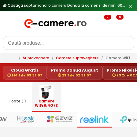
🎁 Câștigă săptămânal o cameră Dahua la comenzi de min. 600 lei —
✕
0
0
/
Supraveghere
/
Camere supraveghere
/
Camere WiFi & 
Cloud Gratis
Promo Dahua August
Promo Hikvisio
⏱ 114 Zile 03:31:07
⏱ 23 Zile 02:31:07
⏱ 23 Zile 02:
Toate
(1)
Camere
WiFi & 4G
(1)