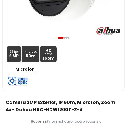
4x
25 fps
Infrarosu
optic
2 MP
60m
zoom
Microfon
Camera 2MP Exterior, IR 60m, Microfon, Zoom
4x - Dahua HAC-HDW1200T-Z-A
Recenzii:
Fii primul care lasă o recenzie