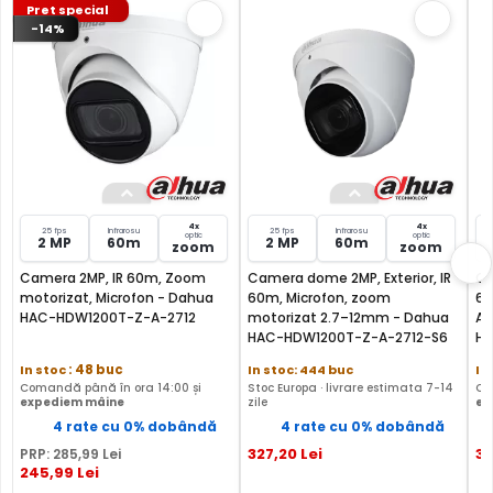
Pret special
-14%
MICROFON INCLUS
Puteti supraveghea atat video, dar si audio zona
acoperita de aceasta camera, fiind dotata cu un
microfon incorporat, ajutand la identificarea unor
zgomote suspecte, fara a fi nevoie sa va deplasati in
locatia respectiva, eliminand astfel un pericol destul de
mare.
4x
4x
25 fps
Infrarosu
25 fps
Infrarosu
optic
optic
2 MP
60m
2 MP
60m
zoom
zoom
Camera 2MP, IR 60m, Zoom
Camera dome 2MP, Exterior, IR
Ca
motorizat, Microfon - Dahua
60m, Microfon, zoom
60
HAC-HDW1200T-Z-A-2712
motorizat 2.7–12mm - Dahua
Ad
HAC-HDW1200T-Z-A-2712-S6
HD
In stoc
: 48 buc
In stoc: 444 buc
In
Comandă până în ora 14:00 și
Stoc Europa · livrare estimata 7-14
Co
expediem mâine
zile
ex
4 rate cu 0% dobândă
4 rate cu 0% dobândă
327
,20
Lei
3
PRP:
285
,99
Lei
245
,99
Lei