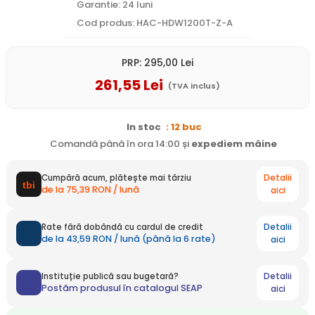
Garantie: 24 luni
Cod produs: HAC-HDW1200T-Z-A
PRP:
295
,00
Lei
261
,55
Lei
(TVA inclus)
In stoc
: 12 buc
Comandă până în ora 14:00 și
expediem
mâine
Detalii
Cumpără acum, plătește mai târziu
de la 75,39 RON / lună
aici
Detalii
Rate fără dobândă cu cardul de credit
de la 43,59 RON / lună (până la 6 rate)
aici
Detalii
Instituție publică sau bugetară?
Postăm produsul în catalogul SEAP
aici