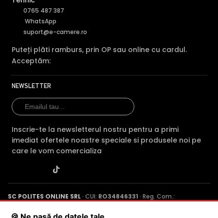
Tehnic
0765 487 387
WhatsApp
suport@e-camere.ro
Puteți plăti ramburs, prin OP sau online cu cardul.
Acceptăm:
NEWSLETTER
Inscrie-te la newsletterul nostru pentru a primi
BLC (Backlight Compensation)
imediat ofertele noastre speciale si produsele noi pe
care le vom comercializa
Functia BLC (compensarea luminii din spate) cu care este
dotata camera de supraveghere video DAHUA HAC-
HDW1200T-Z-A, permite ca obiectele aflate pe un fundal
foarte luminos, de exemplu, in dreptul unei ferestre sau a
SC POLITES ONLINE SRL
· CUI:
RO34846331
· Reg. Com.:
unei usi de acces, care in mod normal apar foarte
J2015001227161
· Capital social: 200 RON · Sediu: Str. Petrache
intunecate, sa fie vizibile, insa fundalul devine
Poenaru, Nr. 1, Craiova, Jud. Dolj ·
Contactează-ne
·
Service produs
🍪 Ne pasă de datele tale