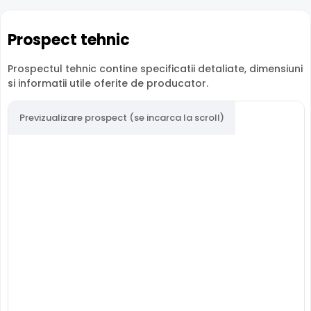
sau chiar de pe telefonul mobil. Ideala pentru zone
dinamice. Distanta focala: 2.7 - 12.0 mm.
Prospect tehnic
Protectie Exterior
Prospectul tehnic contine specificatii detaliate, dimensiuni
Dahua HAC-HDW1200T-Z-A este proiectata pentru
si informatii utile oferite de producator.
montaj exterior, cu carcasa din
Plastic
rezistenta la
intemperii si interval de operare intre -30°C si 60°C.
Previzualizare prospect (se incarca la scroll)
DAHUA HAC-HDW1200T-Z-A
este o camera de
supraveghere video HDCVI, ce are o rezolutie maxima de
2 Megapixeli, oferita de un senzor de imagine 1/2.7" CMOS.
Camera poate fi instalata
atat in interior, cat si in
exterior
(-30° ... 60° C), avand o carcasa din plastic, de
tip "dome".
INFRAROSU pana la 60 metri
Poate oferi imagini pe timpul noptii sau in conditii de
iluminare scazuta, de la o distanta de pana la 60 metri,
HAC-HDW1200T-Z-A fiind dotata cu un iluminator in