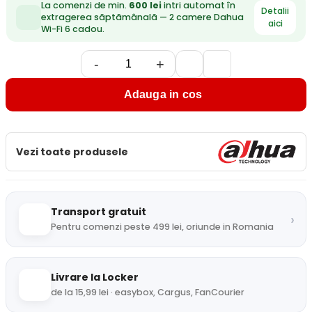
La comenzi de min.
600 lei
intri automat în
Detalii
extragerea săptămânală — 2 camere Dahua
aici
Wi-Fi 6 cadou.
-
+
Adauga in cos
Vezi toate produsele
Transport gratuit
›
Pentru comenzi peste 499 lei, oriunde in Romania
Livrare la Locker
de la 15,99 lei · easybox, Cargus, FanCourier