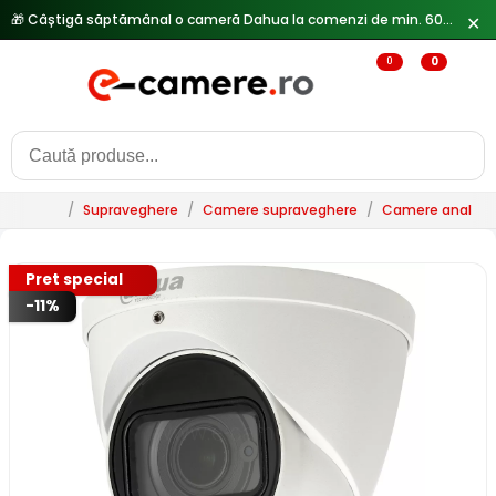
🎁 Câștigă săptămânal o cameră Dahua la comenzi de min. 600 lei —
✕
0
0
/
Supraveghere
/
Camere supraveghere
/
Camere analogi
Pret special
-11%