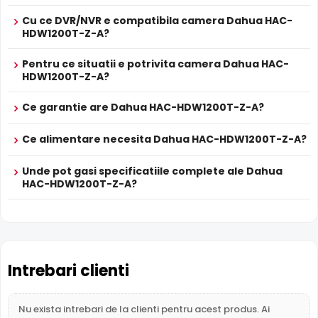
Cu ce DVR/NVR e compatibila camera Dahua HAC-
Infrarosu Inteligent (Smart IR)
HDW1200T-Z-A?
Dahua HAC-HDW1200T-Z-A este dotata cu functia
Infrarosu Inteligent
(Smart IR), ce regleaza automat
Pentru ce situatii e potrivita camera Dahua HAC-
intensitatea iluminatorului in infrarosu in functie de
HDW1200T-Z-A?
distanta obiectului, eliminand riscul de suprasaturare a
imaginii la distante mici.
Ce garantie are Dahua HAC-HDW1200T-Z-A?
Ce alimentare necesita Dahua HAC-HDW1200T-Z-A?
Unde pot gasi specificatiile complete ale Dahua
HAC-HDW1200T-Z-A?
Intrebari clienti
Nu exista intrebari de la clienti pentru acest produs. Ai