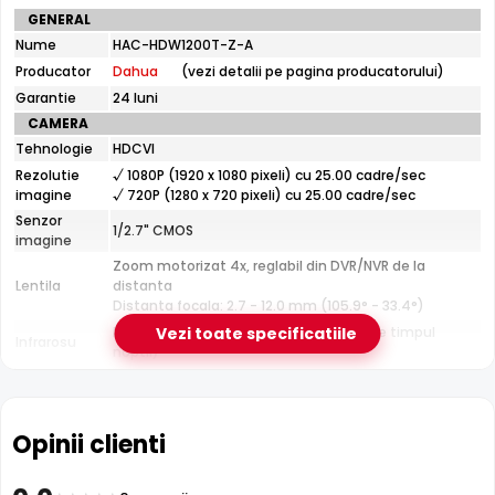
Specificatii
GENERAL
tehnice
Nume
HAC-HDW1200T-Z-A
Dahua
Producator
Dahua
(vezi detalii pe pagina producatorului)
HAC-
HDW1200T-
Garantie
24 luni
Z-
CAMERA
A
Tehnologie
HDCVI
Rezolutie
√ 1080P (1920 x 1080 pixeli) cu 25.00 cadre/sec
Infrarosu 60m
imagine
√ 720P (1280 x 720 pixeli) cu 25.00 cadre/sec
Dahua HAC-HDW1200T-Z-A dispune de iluminare
Senzor
infrarosu cu raza de actiune de pana la
60 metri
, oferind
1/2.7" CMOS
imagine
vizibilitate clara pe intuneric total. LED-urile IR sunt
Zoom motorizat 4x, reglabil din DVR/NVR de la
invizibile ochiului uman si nu deranjeaza.
Lentila
distanta
Distanta focala: 2.7 - 12.0 mm (105.9° - 33.4°)
Pana la 60 metri (pentru vizualizarea pe timpul
Vezi toate specificatiile
Infrarosu
noptii)
CARCASA
Format
Dome
Protectie
Exterior
Opinii clienti
Material
Plastic
Carcasa