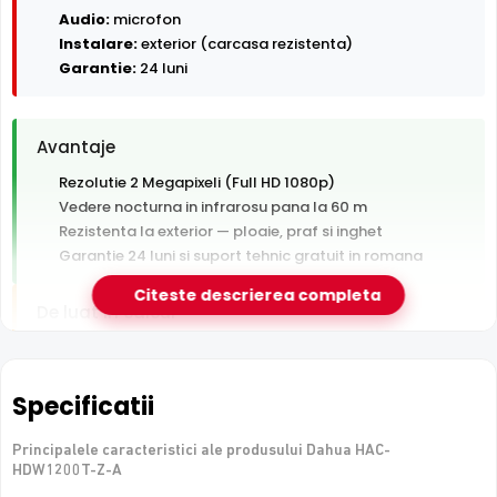
Audio:
microfon
Instalare:
exterior (carcasa rezistenta)
Garantie:
24 luni
Avantaje
Rezolutie 2 Megapixeli (Full HD 1080p)
Vedere nocturna in infrarosu pana la 60 m
Rezistenta la exterior — ploaie, praf si inghet
Garantie 24 luni si suport tehnic gratuit in romana
Citeste descrierea completa
De luat in calcul
Tehnologie analogica HD — necesita DVR, nu se
conecteaza direct la retea
Specificatii
e-Camere.ro recomanda acest produs pentru:
Principalele caracteristici ale produsului Dahua HAC-
perimetre mari: curti, depozite, spatii industriale.
HDW1200T-Z-A