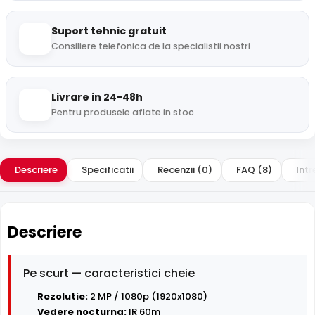
Suport tehnic gratuit
Consiliere telefonica de la specialistii nostri
Livrare in 24-48h
Pentru produsele aflate in stoc
Descriere
Specificatii
Recenzii (0)
FAQ (8)
Intr
Descriere
Pe scurt — caracteristici cheie
Rezolutie:
2 MP / 1080p (1920x1080)
Vedere nocturna:
IR 60m