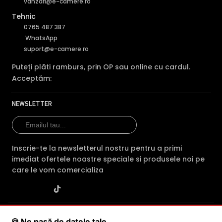
vanzari@e-camere.ro
Tehnic
0765 487 387
WhatsApp
suport@e-camere.ro
Puteți plăti ramburs, prin OP sau online cu cardul.
Acceptăm:
NEWSLETTER
Inscrie-te la newsletterul nostru pentru a primi
imediat ofertele noastre speciale si produsele noi pe
care le vom comercializa
SC POLITES ONLINE SRL
· CUI:
RO34846331
· Reg. Com.:
🍪 Ne pasă de datele tale