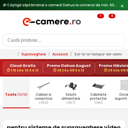
🎁 Câștigă săptămânal o cameră Dahua la comenzi de min. 600 lei —
✕
0
0
/
Supraveghere
/
Accesorii
/
Sol-lx-w-lampa-de-semnali
Cloud Gratis
Promo Dahua August
Promo Hikvisio
⏱ 116 Zile 10:34:12
⏱ 25 Zile 09:34:12
⏱ 25 Zile 09:
Toate
(1370)
Cabluri si
Solutii
Cabinete
Doze
conectica
alimentare
protectie
suporti
(402)
(357)
(190)
pentru sisteme de supraveghere video