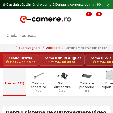
🎁 Câștigă săptămânal o cameră Dahua la comenzi de min. 600 lei —
✕
0
0
/
Supraveghere
/
Accesorii
/
Lc-lc-sm-dx-3-patchcord-
Cloud Gratis
Promo Dahua August
Promo Hikvisio
⏱ 112 Zile 09:09:52
⏱ 21 Zile 08:09:52
⏱ 21 Zile 08:
Toate
(1372)
Cabluri si
Solutii
Cabinete
Doze
conectica
alimentare
protectie
suport
(400)
(359)
(188)
pentru sisteme de supraveghere video