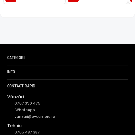
Categorie
Alte accesorii
Alte acc
accesorii
Garantie
24 luni
24 luni
24 luni
Subcategorie
—
—
Softwa
Sub-
—
—
Dahua
subcategorie
CATEGORII
INFO
CONTACT RAPID
Vânzări
0767 390 475
WhatsApp
vanzari@e-camere.ro
Tehnic
0765 487 387