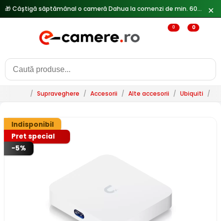
🎁 Câștigă săptămânal o cameră Dahua la comenzi de min. 600 lei —
✕
0
0
/
Supraveghere
/
Accesorii
/
Alte accesorii
/
Ubiquiti
/
U
Indisponibil
Pret special
-5%