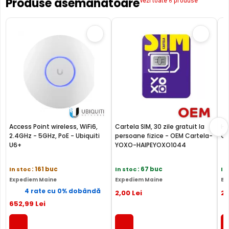
Continutul pachetului
Produse asemanatoare
Vezi toate 6 produse
UniFi Cloud Gateway Ultra
Adaptor de alimentare USB-C
* Imaginile, stocul si specificatiile tehnice ale produsului Ubiquiti UCG-
ULTRA au caracter informativ si pot contine erori sau chiar accesorii ce
nu sunt incluse in pachetul standard al produsului. Acestea pot fi
schimbate fara instiintare prealabila si nu constituie obligativitate
contractuala.
Compara cu produse asemanatoare
Tabel comparativ generat automat pe baza categoriei si
Access Point wireless, WiFi6,
Cartela SIM, 30 zile gratuit la
Hu
2.4GHz - 5GHz, PoE - Ubiquiti
persoane fizice - OEM Cartela-
C2
features.
U6+
YOXO-HAIPEYOXO1044
Comparatie Ubiquiti UCG-ULTRA vs 3 alter
Ubiquiti UCG-
In stoc
: 161 buc
In stoc
: 67 buc
In
Ubiquiti
OEM Ca
Caracteristica
ULTRA
(acest
Expediem Maine
Expediem Maine
Ex
U6+
HAIPE
produs)
4 rate cu 0% dobândă
2
,00
Lei
2
652
,99
Lei
Pret
607 lei
653 lei
2 lei
Alte