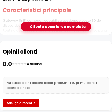
Caracteristici principale
Gateway UniFi compact, capabil sa gestioneze peste 30 de
dispozitive si peste 300 de clienti simultan
Citeste descrierea completa
Routing avansat cu inspectie de pachete (IDS/IPS) activa pana
la 1 Gbps
Suport multi-WAN cu functii de failover si load balancing
Administrare completa prin platforma UniFi Network, fara
Opinii clienti
costuri de licentiere
Specificatii tehnice
0.0
0 recenzii
Performanta si procesare
Throughput de pana la 1 Gbps cu functii de securitate avansata
Nu exista opinii despre acest produs! Fii tu primul care ii
active
acorda o nota!
Optimizat pentru retele business mici si medii
Conectivitate
Porturi Ethernet Gigabit pentru conexiuni WAN si LAN
Adauga o recenzie
Suport VLAN pentru segmentarea eficienta a retelei
VPN si routing