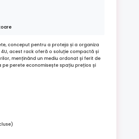
atoare
te, conceput pentru a proteja și a organiza
 4U, acest rack oferă o soluție compactă și
urilor, menținând un mediu ordonat și ferit de
a pe perete economisește spațiu prețios și
cluse)