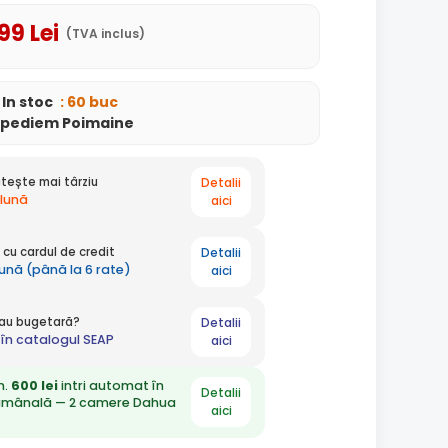
,99
Lei
(TVA inclus)
In stoc
: 60 buc
xpediem Poimaine
Detalii
tește mai târziu
 lună
aici
Detalii
cu cardul de credit
lună (până la 6 rate)
aici
Detalii
 sau bugetară?
în catalogul SEAP
aici
n.
600 lei
intri automat în
Detalii
ămânală — 2 camere Dahua
aici