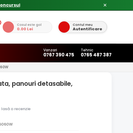
✕
Cosul este gol
Contul meu
0.00 Lei
Autentificare
Vanzari
Tehnic
0767 390 475
0765 487 387
060W
ta, panouri detasabile,
e lasă o recenzie
-6060W