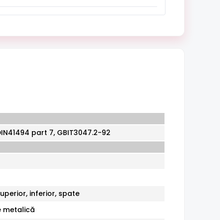
 DIN41494 part 7, GBIT3047.2-92
perior, inferior, spate
e metalică