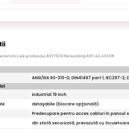
ii
racteristici ale produsului ASYTECH Networking ASY-4U-6060W
ANSI/EIA RS-310-D, DIN41497 part 1, IEC297-2,
ici
industrial 19 inch
ale
detaşabile (blocare opţională)
Predecupare pentru acces cabluri în panoul su
din sticlă securizată, prevazută cu încuietoar