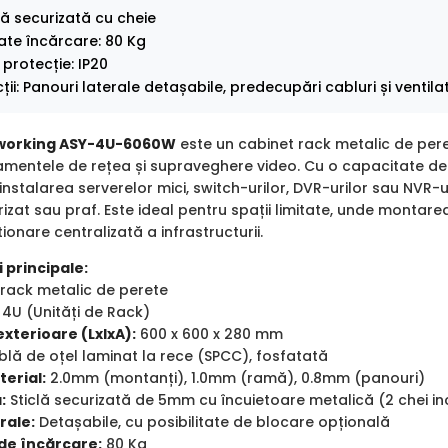
lă securizată cu cheie
te încărcare: 80 Kg
protecție: IP20
cții: Panouri laterale detașabile, predecupări cabluri și ventil
working ASY-4U-6060W
este un cabinet rack metalic de pere
pamentele de rețea și supraveghere video. Cu o capacitate de
instalarea serverelor mici, switch-urilor, DVR-urilor sau NVR-
zat sau praf. Este ideal pentru spații limitate, unde montare
ionare centralizată a infrastructurii.
 principale:
rack metalic de perete
4U (Unități de Rack)
xterioare (LxlxA):
600 x 600 x 280 mm
lă de oțel laminat la rece (SPCC), fosfatată
erial:
2.0mm (montanți), 1.0mm (ramă), 0.8mm (panouri)
:
Sticlă securizată de 5mm cu încuietoare metalică (2 chei in
rale:
Detașabile, cu posibilitate de blocare opțională
de încărcare:
80 Kg