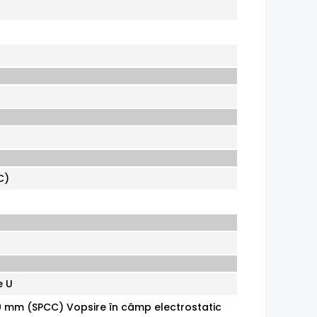
C)
e U
1.0 mm (SPCC) Vopsire în câmp electrostatic