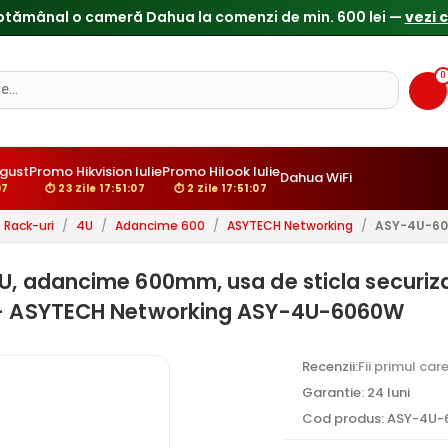
0
gust
Promo Hikvision Iulie
Promo Hilook Iulie
Dahua WiFi
06
⏱ 23 Zile 17:51:06
⏱ 2 Zile 17:51:06
Rack-uri
/
4U
/
Adancime 600
/
ASYTECH Networking
/
ASY-4U-6
U, adancime 600mm, usa de sticla securiza
0 - ASYTECH Networking ASY-4U-6060W
Recenzii:
Fii primul car
Garantie: 24 luni
Cod produs: ASY-4U