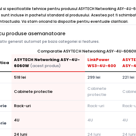
cul si specificatiile tehnice pentru produsul ASYTECH Networking ASY-4U-6
 sunt incluse in pachetul standard al produsului. Acestea pot fi schimbate
ntractuala. Va stam oricand la dispozitie pentru eventuale clarificari.
cu produse asemanatoare
tiv generat automat pe baza categoriei si features.
Comparatie ASYTECH Networking ASY-4U-6060W v
ASYTECH Networking ASY-4U-
LinkPower
ASYTE
tica
6060W
(acest produs)
WS3-4U-600
ASY-
518 lei
299 lei
221 lei
Cabinete
Cabinete protectie
Cabine
protectie
rie
Rack-uri
Rack-uri
Rack-u
4U
4U
4U
rie
24 luni
24 luni
24 luni