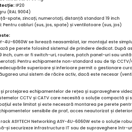
tecție:
IP20
ru (RAL 9004)
ță-spate, zincați, numerotați, distanță standard 19 inch
:
Pentru cabluri (sus, jos, spate) și ventilatoare (sus, jos)
este:
SY-4U-6060W se livrează neasamblat, iar montajul este simplu 
xează pe perete folosind sistemul de prindere dedicat. După 
 inch, cum ar fi switch-uri, routere, patch panel-uri sau unită
erotați. Pentru echipamente non-standard sau de tip CCTV/
redecupările superioare și inferioare permit o gestionare curat
ăugarea unui sistem de răcire activ, dacă este necesar (venti
și protejarea echipamentelor de rețea și supraveghere video î
sistemelor CCTV și CATV care necesită o soluție compactă și 
pațiul este limitat și este necesară montarea pe perete pentru
chipamentelor sensibile de praf, acces neautorizat și deterioră
 rack ASYTECH Networking ASY-4U-6060W este o soluție robustă
să-și securizeze infrastructura IT sau de supraveghere într-un