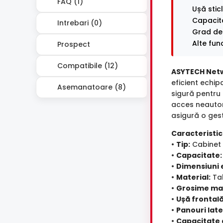
FAQ (1)
Ușă stic
Capacita
Intrebari (0)
Grad de 
Alte fun
Prospect
Compatibile (12)
ASYTECH Net
eficient echi
Asemanatoare (8)
sigură pentru 
acces neautori
asigură o gest
Caracteristici
•
Tip:
Cabinet 
•
Capacitate:
•
Dimensiuni e
•
Material:
Tab
•
Grosime mat
•
Ușă frontală
•
Panouri late
•
Capacitate 