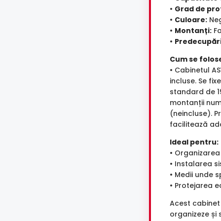
•
Grad de pro
•
Culoare:
Neg
•
Montanți:
Fa
•
Predecupări
Cum se folos
• Cabinetul A
incluse. Se fi
standard de 19
montanții num
(neincluse). P
facilitează ad
Ideal pentru:
• Organizarea 
• Instalarea 
• Medii unde s
• Protejarea e
Acest cabinet
organizeze și 