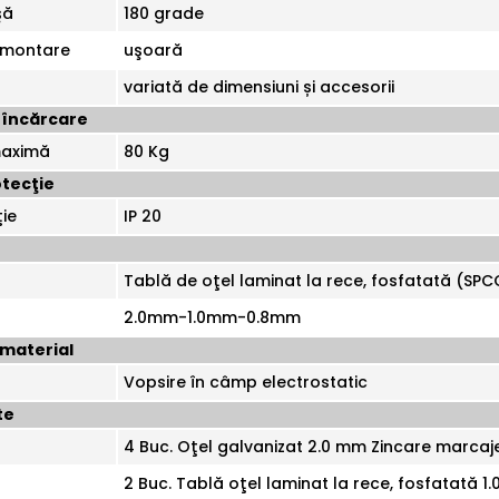
şă
180 grade
 montare
uşoară
variată de dimensiuni și accesorii
 încărcare
maximă
80 Kg
tecţie
ie
IP 20
Tablă de oţel laminat la rece, fosfatată (SPC
2.0mm-1.0mm-0.8mm
material
Vopsire în câmp electrostatic
te
4 Buc. Oţel galvanizat 2.0 mm Zincare marcaj
2 Buc. Tablă oţel laminat la rece, fosfatată 