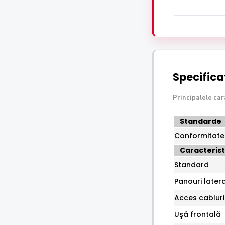
Specificat
Principalele ca
Specificatii
Standarde
tehnice
Conformitate
ASYTECH
Caracterist
Networking
ASY-
Standard
4U-
Panouri later
6060W
Acces cabluri
Uşă frontală