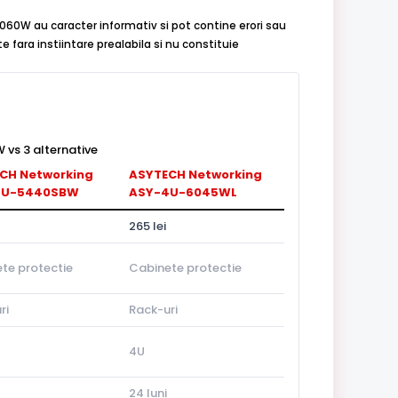
060W au caracter informativ si pot contine erori sau
 fara instiintare prealabila si nu constituie
s 3 alternative
CH Networking
ASYTECH Networking
4U-5440SBW
ASY-4U-6045WL
265 lei
te protectie
Cabinete protectie
ri
Rack-uri
4U
24 luni