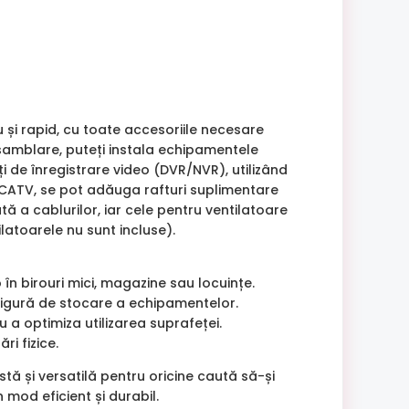
și rapid, cu toate accesoriile necesare
asamblare, puteți instala echipamentele
ți de înregistrare video (DVR/NVR), utilizând
CATV, se pot adăuga rafturi suplimentare
ă a cablurilor, iar cele pentru ventilatoare
latoarele nu sunt incluse).
n birouri mici, magazine sau locuințe.
sigură de stocare a echipamentelor.
 a optimiza utilizarea suprafeței.
ri fizice.
 și versatilă pentru oricine caută să-și
 mod eficient și durabil.