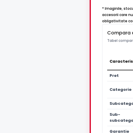
* Imaginile, sto
accesorii care nu
obligativitate co
Compara 
Tabel compara
Caracteris
Pret
Categorie
Subcatego
Sub-
subcatego
Garantie