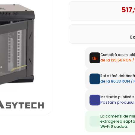
517
E
Cumpără acum, plă
de la 139,50 RON /
Rate fără dobândă 
de la 86,33 RON / 
Instituție publică
Postăm produsul 
La comenzi de mi
extragerea săpt
Wi-Fi 6 cadou.