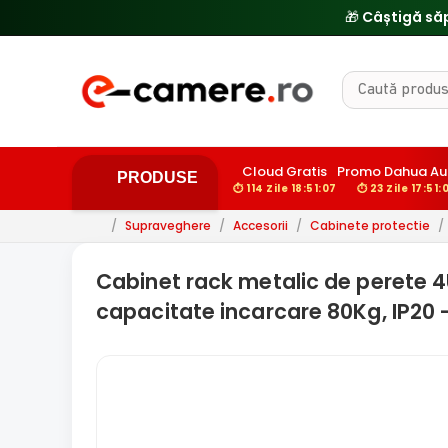
Cloud Gratis
Promo Dahua Au
PRODUSE
⏱ 114 Zile 18:51:06
⏱ 23 Zile 17:51:
/
Supraveghere
/
Accesorii
/
Cabinete protectie
/
Cabinet rack metalic de perete 4
capacitate incarcare 80Kg, IP2