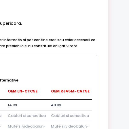
 superioara.
r informativ si pot contine erori sau chiar accesorii ce
re prealabila si nu constituie obligativitate
ternative
OEM LN-CTC5E
OEM RJ45M-CAT5E
14 lei
48 lei
a
Cabluri si conectica
Cabluri si conectica
-
Mufe si videobalun-
Mufe si videobalun-