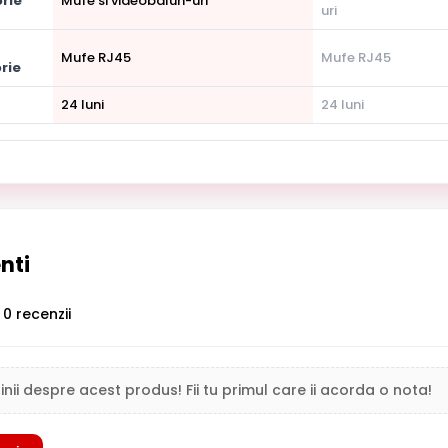
rie
Mufe si videobalun-uri
uri
Mufe RJ45
Mufe RJ45
rie
24 luni
24 luni
enti
0 recenzii
inii despre acest produs! Fii tu primul care ii acorda o nota!