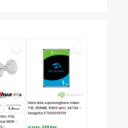
Hard disk supraveghere video
su
lentila fixa
1TB, 256MB, 5900 rpm, SATA3 -
3.6
mm
Seagate ST1000VX01X
30m, PoE,
ital WDR -
PC-
In stoc
: 249 buc