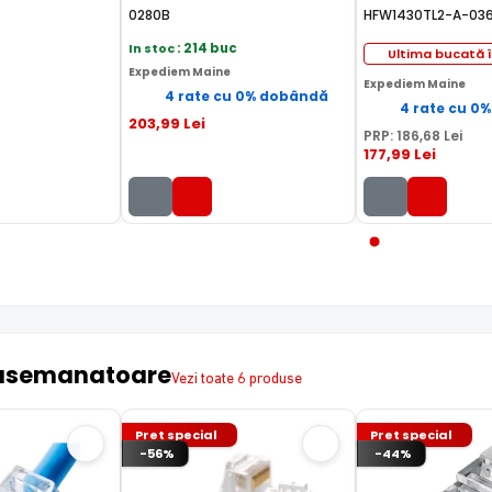
0280B
HFW1430TL2-A-03
In stoc
: 214 buc
Ultima bucată î
Expediem Maine
Expediem Maine
4 rate cu 0% dobândă
4 rate cu 0
203
,99
Lei
PRP:
186
,68
Lei
177
,99
Lei
asemanatoare
Vezi toate 6 produse
Pret special
Pret special
-56%
-44%