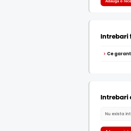
Adauga o rece
Intrebari
Ce garant
Intrebari 
Nu exista in