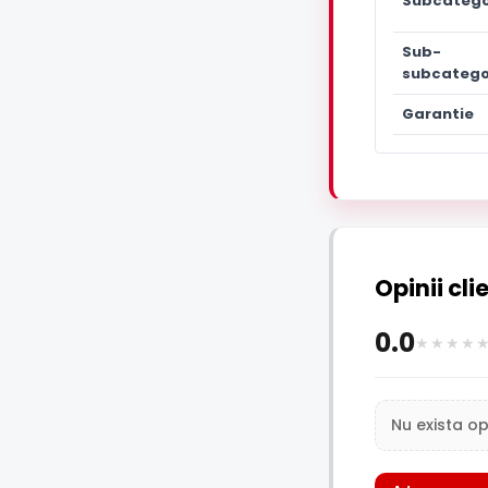
Subcatego
Sub-
subcatego
Garantie
Opinii cli
0.0
Nu exista op