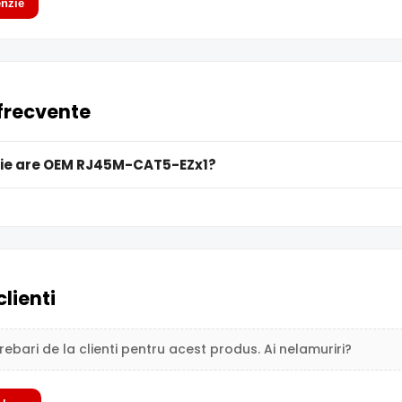
nzie
 frecvente
ie are OEM RJ45M-CAT5-EZx1?
clienti
trebari de la clienti pentru acest produs. Ai nelamuriri?