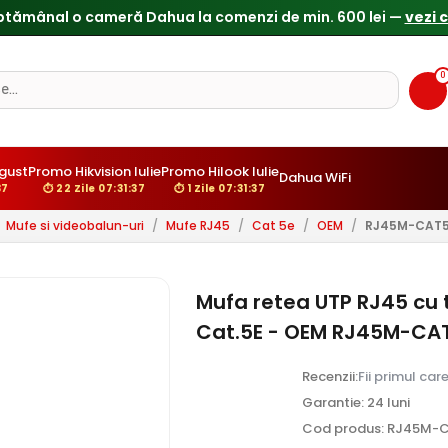
0
gust
Promo Hikvision Iulie
Promo Hilook Iulie
Dahua WiFi
36
⏱ 22 Zile 07:31:36
⏱ 1 Zile 07:31:36
Mufe si videobalun-uri
/
Mufe RJ45
/
Cat 5e
/
OEM
/
RJ45M-CAT5
Mufa retea UTP RJ45 cu t
Cat.5E - OEM RJ45M-CA
Recenzii:
Fii primul car
Garantie: 24 luni
Cod produs: RJ45M-C