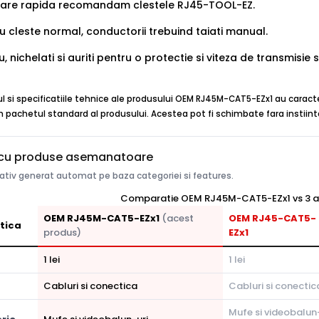
izare rapida recomandam clestele RJ45-TOOL-EZ.
 cu cleste normal, conductorii trebuind taiati manual.
u, nichelati si auriti pentru o protectie si viteza de transmisie
ul si specificatiile tehnice ale produsului OEM RJ45M-CAT5-EZx1 au caracte
n pachetul standard al produsului. Acestea pot fi schimbate fara instiinta
cu produse asemanatoare
tiv generat automat pe baza categoriei si features.
Comparatie OEM RJ45M-CAT5-EZx1 vs 3 al
OEM RJ45M-CAT5-EZx1
(acest
OEM RJ45-CAT5-
tica
produs)
EZx1
1 lei
1 lei
Cabluri si conectica
Cabluri si conectic
Mufe si videobalun