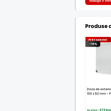
Adauga o intr
Produse 
Pret special
-10%
Doza de exterio
100 x 50 mm - P
In stoc
: 373 bu