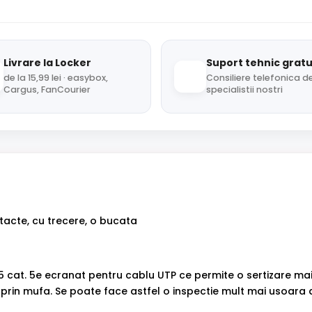
Livrare la Locker
Suport tehnic gratu
de la 15,99 lei · easybox,
Consiliere telefonica de
Cargus, FanCourier
specialistii nostri
tacte, cu trecere, o bucata
cat. 5e ecranat pentru cablu UTP ce permite o sertizare mai 
prin mufa. Se poate face astfel o inspectie mult mai usoara a