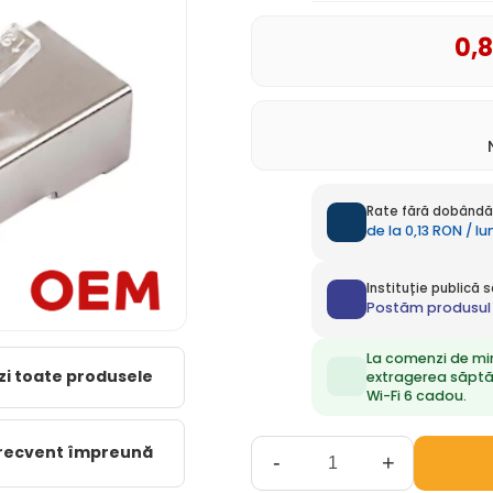
0
,
Rate fără dobândă 
de la 0,13 RON / l
Instituție publică
Postăm produsul 
La comenzi de mi
zi toate produsele
extragerea săpt
Wi-Fi 6 cadou.
frecvent împreună
-
+