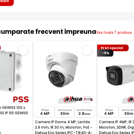
ebare
cumparate frecvent impreuna
Vezi toate 7 produse
Pret special
-5%
r GEWISS 100 x
25 fps
Infrarosu
lentila fixa
25 fps
Infraro
SS IP 55 GEWISS
4 MP
30m
2.8
4 MP
30m
mm
Camera IP Dome 4 MP, Lentila
Camera IP 4MP, IR 
2.8 mm, IR 30 m, Microfon, PoE -
Microfon, 3DNR, Dig
Dahua Eco Series IPC-T1E40-A-
Dahua Eco Series I
c