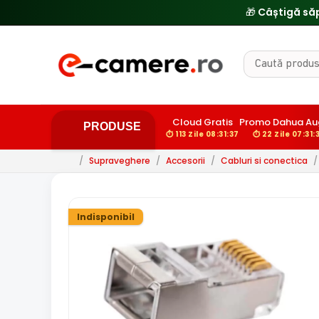
Cloud Gratis
Promo Dahua Au
PRODUSE
⏱ 113 Zile 08:31:36
⏱ 22 Zile 07:31:
/
Supraveghere
/
Accesorii
/
Cabluri si conectica
/
Indisponibil