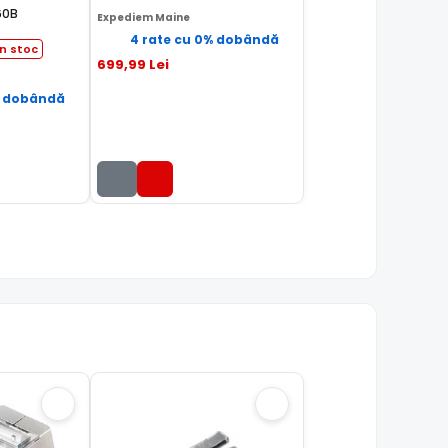
60B
Expediem Maine
4 rate cu 0% dobândă
n stoc
699
,99
Lei
% dobândă