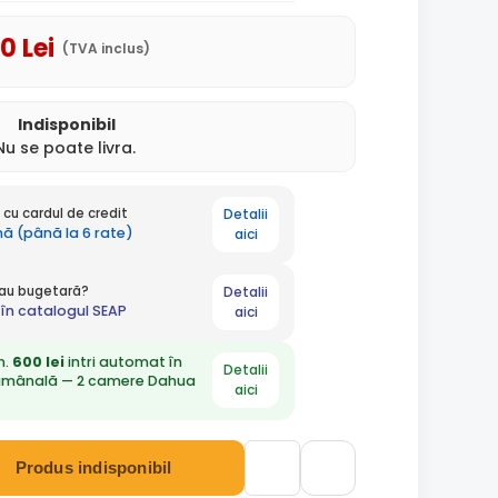
80
Lei
(TVA inclus)
Indisponibil
Nu se poate livra.
Detalii
cu cardul de credit
ună (până la 6 rate)
aici
Detalii
 sau bugetară?
în catalogul SEAP
aici
n.
600 lei
intri automat în
Detalii
ămânală — 2 camere Dahua
aici
Produs indisponibil