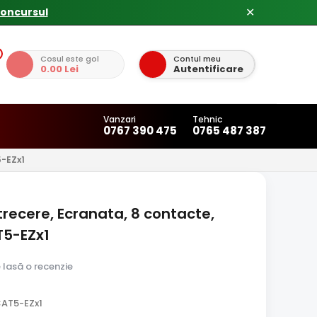
✕
Cosul este gol
Contul meu
0.00 Lei
Autentificare
Vanzari
Tehnic
0767 390 475
0765 487 387
-EZx1
recere, Ecranata, 8 contacte,
T5-EZx1
e lasă o recenzie
AT5-EZx1