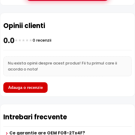
Cabluri si
Cab
Categorie
Cabluri si conectica
conectica
co
Opinii clienti
Subcategorie
Cabluri
Cabluri
Cab
Sub-
0.0
Fibra optica
Fibra optica
Fib
0 recenzii
subcategorie
Garantie
24 luni
24 luni
24 
Nu exista opinii despre acest produs! Fii tu primul care ii
acorda o nota!
Adauga o recenzie
Intrebari frecvente
Ce garantie are OEM FO8-2Tx4F?