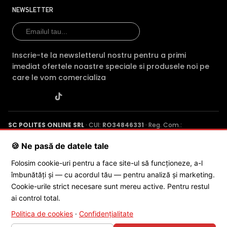
NEWSLETTER
Inscrie-te la newsletterul nostru pentru a primi
imediat ofertele noastre speciale si produsele noi pe
care le vom comercializa
SC POLITES ONLINE SRL
· CUI:
RO34846331
· Reg. Com.:
J2015001227161
· Capital social: 200 RON · Sediu: Str. Petrache
Poenaru, Nr. 1, Craiova, Jud. Dolj ·
Contactează-ne
·
Service produs
🍪 Ne pasă de datele tale
Folosim cookie-uri pentru a face site-ul să funcționeze, a-l
îmbunătăți și — cu acordul tău — pentru analiză și marketing.
© 2026 SC POLITES ONLINE SRL
Cookie-urile strict necesare sunt mereu active. Pentru restul
ai control total.
Politica de cookies
·
Confidențialitate