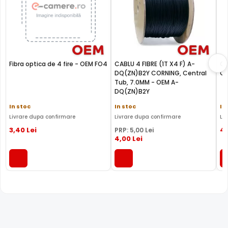
Fibra optica de 4 fire - OEM FO4
CABLU 4 FIBRE (1T X4 F) A-
Ca
DQ(ZN)B2Y CORNING, Central
OE
Tub, 7.0MM - OEM A-
DQ(ZN)B2Y
In stoc
In stoc
In
Livrare dupa confirmare
Livrare dupa confirmare
Li
3
,40
Lei
4
PRP:
5
,00
Lei
4
,00
Lei