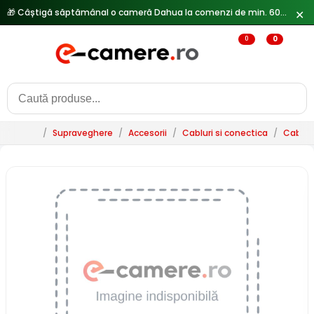
🎁 Câștigă săptămânal o cameră Dahua la comenzi de min. 600 lei —
✕
0
0
/
Supraveghere
/
Accesorii
/
Cabluri si conectica
/
Cablur