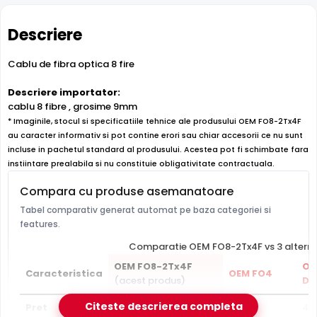
Descriere
Cablu de fibra optica 8 fire
Descriere importator:
cablu 8 fibre , grosime 9mm
* Imaginile, stocul si specificatiile tehnice ale produsului OEM FO8-2Tx4F
au caracter informativ si pot contine erori sau chiar accesorii ce nu sunt
incluse in pachetul standard al produsului. Acestea pot fi schimbate fara
instiintare prealabila si nu constituie obligativitate contractuala.
Compara cu produse asemanatoare
Tabel comparativ generat automat pe baza categoriei si
features.
Comparatie OEM FO8-2Tx4F vs 3 alterna
OEM FO8-2Tx4F
OE
Caracteristica
OEM FO4
(acest produs)
DQ
Citeste descrierea completa
Pret
4 lei
3 lei
4 l