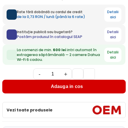
Detalii
Rate fără dobândă cu cardul de credit
de la 0,73 RON / lună (până la 6 rate)
aici
Detalii
Instituție publică sau bugetară?
Postăm produsul în catalogul SEAP
aici
La comenzi de min.
600 lei
intri automat în
Detalii
extragerea săptămânală — 2 camere Dahua
aici
Wi-Fi 6 cadou.
-
+
Adauga in cos
Vezi toate produsele