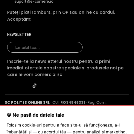
suport@e-camere.ro
Puteți plăti ramburs, prin OP sau online cu cardul.
Acceptăm:
NEWSLETTER
Inscrie-te la newsletterul nostru pentru a primi
imediat ofertele noastre speciale si produsele noi pe
care le vom comercializa
SC POLITES ONLINE SRL
· CUI:
RO34846331
· Reg. Com.:
J2015001227161
· Capital social: 200 RON · Sediu: Str. Petrache
Poenaru, Nr. 1, Craiova, Jud. Dolj ·
Contactează-ne
·
Service produs
🍪 Ne pasă de datele tale
Folosim cookie-uri pentru a face site-ul să funcționeze, a-l
îmbunătăți și — cu acordul tău — pentru analiză și marketing.
© 2026 SC POLITES ONLINE SRL