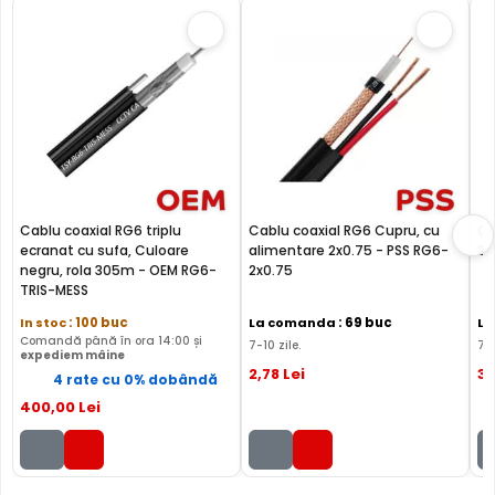
Cablu coaxial RG6 triplu
Cablu coaxial RG6 Cupru, cu
Ca
ecranat cu sufa, Culoare
alimentare 2x0.75 - PSS RG6-
2x
negru, rola 305m - OEM RG6-
2x0.75
TRIS-MESS
In stoc
: 100 buc
La comanda
: 69 buc
L
Comandă până în ora 14:00 și
7-10 zile.
7-1
expediem mâine
2
,78
Lei
3
,
4 rate cu 0% dobândă
400
,00
Lei