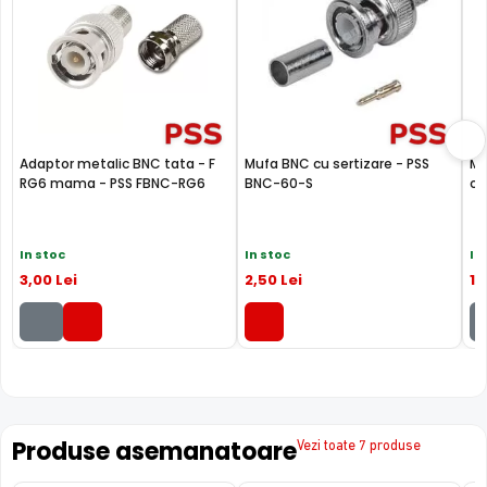
Adaptor metalic BNC tata - F
Mufa BNC cu sertizare - PSS
Mu
RG6 mama - PSS FBNC-RG6
BNC-60-S
ca
In stoc
In stoc
In
3
,00
Lei
2
,50
Lei
1
,
Produse asemanatoare
Vezi toate 7 produse