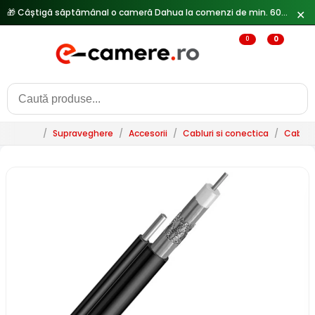
🎁 Câștigă săptămânal o cameră Dahua la comenzi de min. 600 lei —
✕
0
0
/
Supraveghere
/
Accesorii
/
Cabluri si conectica
/
Cablur