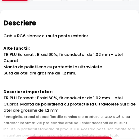
Descriere
Cablu RG6 siamez cu sufa pentru exterior
Alte functii:
TRIPLU Ecranat ; Braid 60%, fir conductor de 1,02 mm – otel
Cuprat.
Manta de polietilena cu protectie la ultraviolete
Sufa de otel are grosime de 1.2 mm.
Descriere importator:
TRIPLU Ecranat ; Braid 60%, fir conductor de 1,02 mm – otel
Cuprat. Manta de polietilena cu protectie la ultraviolete Sufa de
otel are grosime de 1.2 mm.
* Imaginile, stocul si specificatiile tehnice ale produsului OEM RG6-S au
caracter informativ si pot contine erori sau chiar accesorii ce nu sunt
incluse in pachetul standard al produsului. Acestea pot fi schimbate fara
instiintare prealabila si nu constituie obligativitate contractuala.