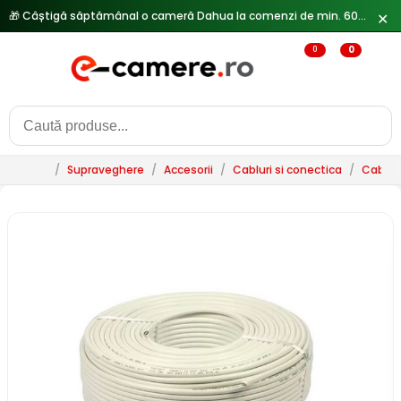
🎁 Câștigă săptămânal o cameră Dahua la comenzi de min. 600 lei —
✕
0
0
/
Supraveghere
/
Accesorii
/
Cabluri si conectica
/
Cablur