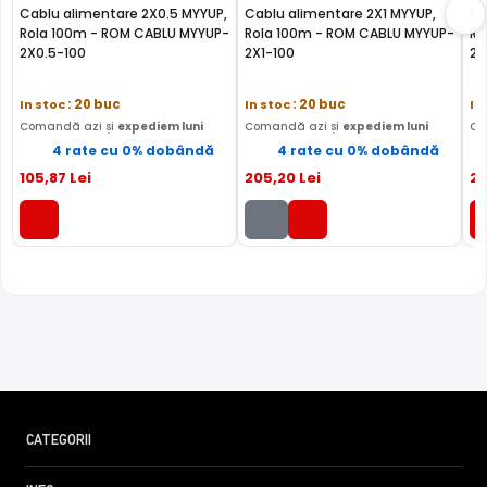
Cablu alimentare 2X0.5 MYYUP,
Cablu alimentare 2X1 MYYUP,
Ca
Rola 100m - ROM CABLU MYYUP-
Rola 100m - ROM CABLU MYYUP-
Ro
2X0.5-100
2X1-100
2X
In stoc
: 20 buc
In stoc
: 20 buc
In
Comandă azi și
expediem luni
Comandă azi și
expediem luni
Co
4 rate cu 0% dobândă
4 rate cu 0% dobândă
105
,87
Lei
205
,20
Lei
2
CATEGORII