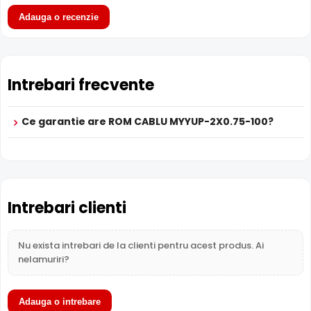
Cabluri si
Ca
Adauga o recenzie
Categorie
Cabluri si conectica
conectica
c
Subcategorie
Cabluri
Cabluri
C
Sub-
Intrebari frecvente
Alimentare
Alimentare
A
subcategorie
Garantie
24 luni
24 luni
24
Ce garantie are ROM CABLU MYYUP-2X0.75-100?
Intrebari clienti
Nu exista intrebari de la clienti pentru acest produs. Ai
nelamuriri?
Adauga o intrebare