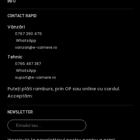
INFO
CONTACT RAPID
Vânzări
0767 390 475
WhatsApp
vanzari@e-camere.ro
Tehnic
0765 487 387
WhatsApp
suport@e-camere.ro
Puteți plăti ramburs, prin OP sau online cu cardul.
Acceptăm:
NEWSLETTER
Inscrie-te la newsletterul nostru pentru a primi