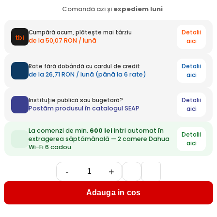
Comandă azi și
expediem
luni
Detalii
Cumpără acum, plătește mai târziu
de la 50,07 RON / lună
aici
Detalii
Rate fără dobândă cu cardul de credit
de la 26,71 RON / lună (până la 6 rate)
aici
Detalii
Instituție publică sau bugetară?
Postăm produsul în catalogul SEAP
aici
La comenzi de min.
600 lei
intri automat în
Detalii
extragerea săptămânală — 2 camere Dahua
aici
Wi-Fi 6 cadou.
-
+
Adauga in cos