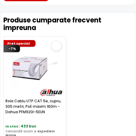
Produse cumparate frecvent
impreuna
Pret special
-7%
Rola Cablu UTP CAT 5e, cupru,
305 metri, PoE maxim 160m -
Dahua PFM920I-5EUN
In stoc
: 433 buc
Comandă acum și
expediem
Maine