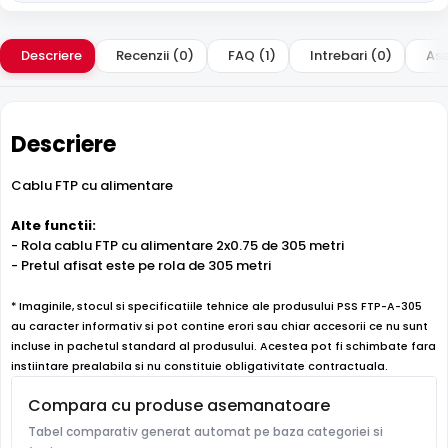
Descriere
Recenzii (0)
FAQ (1)
Intrebari (0)
Ase
Descriere
Cablu FTP cu alimentare
Alte functii:
- Rola cablu FTP cu alimentare 2x0.75 de 305 metri
- Pretul afisat este pe rola de 305 metri
* Imaginile, stocul si specificatiile tehnice ale produsului PSS FTP-A-305
au caracter informativ si pot contine erori sau chiar accesorii ce nu sunt
incluse in pachetul standard al produsului. Acestea pot fi schimbate fara
instiintare prealabila si nu constituie obligativitate contractuala.
Compara cu produse asemanatoare
Tabel comparativ generat automat pe baza categoriei si