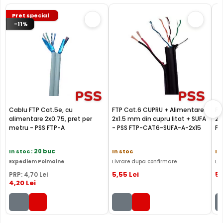
Pret special
-11%
Cablu FTP Cat.5e, cu
FTP Cat.6 CUPRU + Alimentare
FTP
alimentare 2x0.75, pret per
2x1.5 mm din cupru litat + SUFA
2x
metru - PSS FTP-A
- PSS FTP-CAT6-SUFA-A-2x15
FT
In stoc
: 20 buc
In stoc
In
Expediem Poimaine
Livrare dupa confirmare
Li
5
,55
Lei
5
,
PRP:
4
,70
Lei
4
,20
Lei