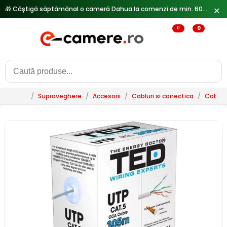
🎁 Câștigă săptămânal o cameră Dahua la comenzi de min. 600 lei —
✕
0
0
/
Supraveghere
/
Accesorii
/
Cabluri si conectica
/
Cablur