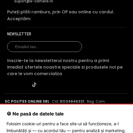
suport@e-camere.ro
Puteți plăti ramburs, prin OP sau online cu cardul.
Acceptăm:
NEWSLETTER
Inscrie-te la newsletterul nostru pentru a primi
imediat ofertele noastre speciale si produsele noi pe
care le vom comercializa
SC POLITES ONLINE SRL
· CUI:
RO34846331
· Reg. Com.:
J2015001227161
· Capital social: 200 RON · Sediu: Str. Petrache
Poenaru, Nr. 1, Craiova, Jud. Dolj ·
Contactează-ne
·
Service produs
🍪 Ne pasă de datele tale
Folosim cookie-uri pentru a face site-ul să funcționeze, a-l
îmbunătăți și — cu acordul tău — pentru analiză și marketing.
© 2026 SC POLITES ONLINE SRL