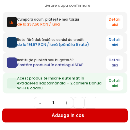
Livrare dupa confirmare
Detalii
Cumpără acum, plătește mai târziu
de la 297,50 RON / lună
aici
Detalii
Rate fără dobândă cu cardul de credit
de la 191,67 RON / lună (până la 6 rate)
aici
Detalii
Instituție publică sau bugetară?
Postăm produsul în catalogul SEAP
aici
Acest produs te înscrie
automat
în
Detalii
extragerea săptămânală — 2 camere Dahua
aici
Wi-Fi 6 cadou.
-
+
Adauga in cos