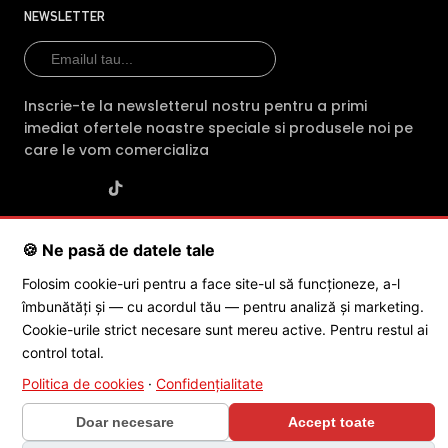
NEWSLETTER
Inscrie-te la newsletterul nostru pentru a primi
imediat ofertele noastre speciale si produsele noi pe
care le vom comercializa
SC POLITES ONLINE SRL
· CUI:
RO34846331
· Reg. Com.:
🍪 Ne pasă de datele tale
J2015001227161
· Capital social: 200 RON · Sediu: Str. Petrache
Poenaru, Nr. 1, Craiova, Jud. Dolj ·
Contactează-ne
·
Service produs
Folosim cookie-uri pentru a face site-ul să funcționeze, a-l
îmbunătăți și — cu acordul tău — pentru analiză și marketing.
Cookie-urile strict necesare sunt mereu active. Pentru restul ai
© 2026 SC POLITES ONLINE SRL
control total.
Politica de cookies
·
Confidențialitate
Doar necesare
Accept toate