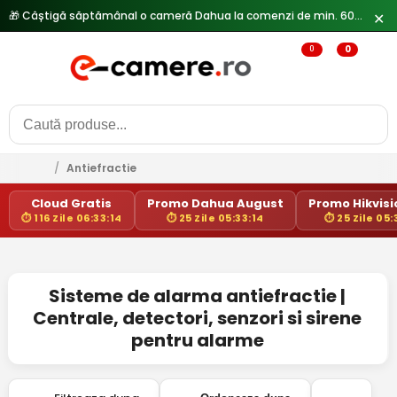
🎁 Câștigă săptămânal o cameră Dahua la comenzi de min. 600 lei —
✕
0
0
/
Antiefractie
Cloud Gratis
Promo Dahua August
Promo Hikvisio
⏱ 116 Zile 06:33:14
⏱ 25 Zile 05:33:14
⏱ 25 Zile 05:
Sisteme de alarma antiefractie |
Centrale, detectori, senzori si sirene
pentru alarme