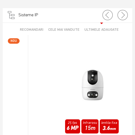
Sisteme IP
RECOMANDARI
CELE MAI VANDUTE
ULTIMELE ADAUGATE
NOU
25 fps
Infrarosu
lentila fixa
6 MP
15m
3.6
mm