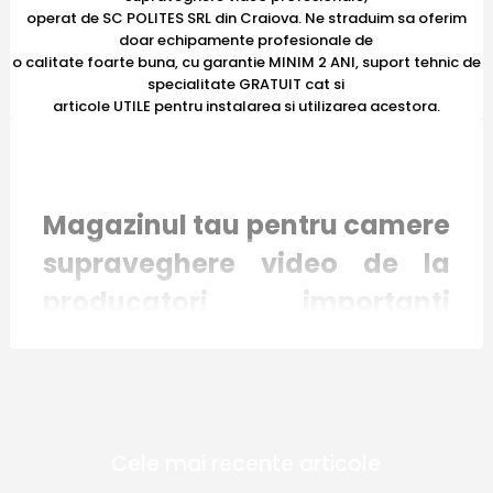
operat de SC POLITES SRL din Craiova. Ne straduim sa oferim
doar echipamente profesionale de
o calitate foarte buna, cu garantie MINIM 2 ANI, suport tehnic de
specialitate GRATUIT cat si
articole UTILE pentru instalarea si utilizarea acestora.
Magazinul tau pentru camere
supraveghere video de la
producatori importanti
recunoscuti international
Magazinul online E-Camere.ro mizeaza pe
Cele mai recente articole
inovatie si responsabilitate. Toate produsele