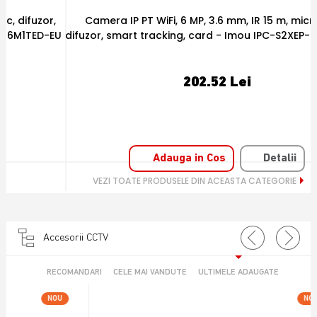
Camera IP PT WiFi, 6 MP, 3.6 mm, IR 15 m, microfon si
U
difuzor, smart tracking, card - Imou IPC-S2XEP-6M0S-IMOU
202.52 Lei
Adauga in Cos
Detalii
VEZI TOATE PRODUSELE DIN ACEASTA CATEGORIE
Accesorii CCTV
RECOMANDARI
CELE MAI VANDUTE
ULTIMELE ADAUGATE
NOU
OFERTA