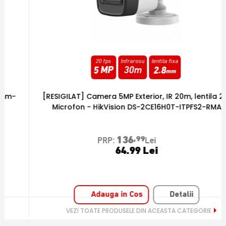
20 fps
Infrarosu
lentila fixa
5 MP
30m
2.8
mm
[RESIGILAT] Camera 5MP Exterior, IR 20m, lentila 2.8,
[
Microfon - HikVision DS-2CE16H0T-ITPFS2-RMA
136
,99
PRP:
Lei
64.99 Lei
Adauga in Cos
Detalii
VEZI TOATE PRODUSELE DIN ACEASTA CATEGORIE