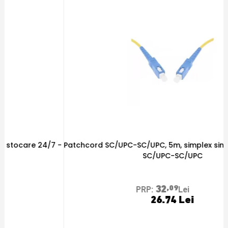
-
Patchcord SC/UPC-SC/UPC, 5m, simplex singlemode - OEM
U
SC/UPC-SC/UPC
32
,09
PRP:
Lei
26.74 Lei