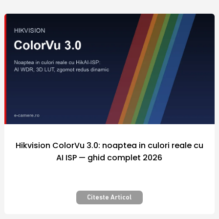
comercializate sunt fabricate de catre
producatori renumiti in industria
internationala a sistemelor de securitate, iar
preturile diferitelor modele de echipamente
si camere video supraveghere din portofoliul
firmei Polites Online Srl sunt adaptate la
puterea de cumparare a fiecarui client.
Nicaieri altundeva siguranta nu a costat atat
de putin! Securizarea bunurilor pe care le
detinem este importanta pentru fiecare
dintre noi.
Hikvision ColorVu 3.0: noaptea in culori reale cu
AI ISP — ghid complet 2026
Camera video supraveghere – Pentru
siguranta si confort – Calitate
premium
Citeste Articol