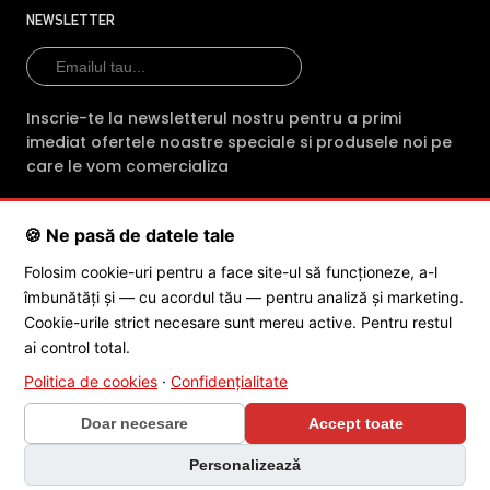
profesionalism fiecare comanda. Indiferent
NEWSLETTER
de produsul achizitionat, clientii primesc din
partea magazinului online intre 2 si 3 ani
garantie.
Inscrie-te la newsletterul nostru pentru a primi
imediat ofertele noastre speciale si produsele noi pe
E-Camere.ro ofera si consultanta tehnica
care le vom comercializa
gratuita (prin telefon sau e-mail) pentru
montarea sau mentenanta
🍪 Ne pasă de datele tale
echipamentelor cumparate
SC POLITES ONLINE SRL
· CUI:
RO34846331
· Reg. Com.:
Folosim cookie-uri pentru a face site-ul să funcționeze, a-l
J2015001227161
· Capital social: 200 RON · Sediu: Str. Petrache
Echipa de profesionisti ai magazinului E-
îmbunătăți și — cu acordul tău — pentru analiză și marketing.
Poenaru, Nr. 1, Craiova, Jud. Dolj ·
Contactează-ne
·
Service produs
camere.ro asigura in sprijinul cetatenilor
Cookie-urile strict necesare sunt mereu active. Pentru restul
servicii dedicate dezvoltarii si comercializarii
ai control total.
de camere de supraveghere profesionale,
Politica de cookies
·
Confidențialitate
© 2026 SC POLITES ONLINE SRL
adresandu-se in special directorilor de
Doar necesare
Accept toate
companii si antreprenorilor, dar si institutiilor
de stat, care urmaresc buna conduita
Personalizează
umana in campul muncii, dar si in timpul liber