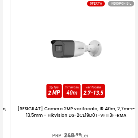
OFERTA
INDISPONIBIL
25 fps
Infrarosu
varifocala
2 MP
40m
2.7
-
13.5
[RESIGILAT] Camera 2MP varifocala, IR 40m, 2,7mm-
13,5mm - HikVision DS-2CE19D0T-VFIT3F-RMA
248
,99
PRP:
Lei