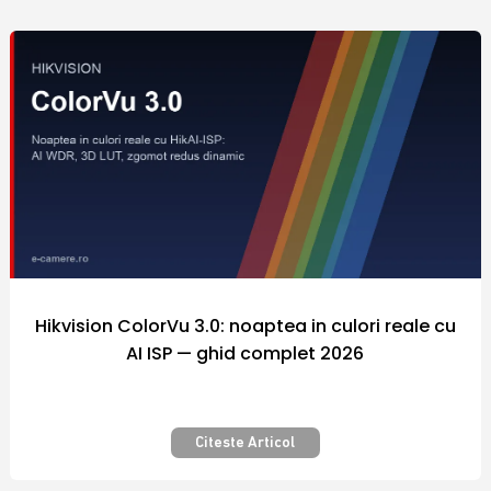
comercializate sunt fabricate de catre
producatori renumiti in industria
internationala a sistemelor de securitate, iar
preturile diferitelor modele de echipamente
si camere video supraveghere din portofoliul
firmei Polites Online Srl sunt adaptate la
puterea de cumparare a fiecarui client.
Nicaieri altundeva siguranta nu a costat atat
de putin! Securizarea bunurilor pe care le
detinem este importanta pentru fiecare
dintre noi.
Hikvision ColorVu 3.0: noaptea in culori reale cu
AI ISP — ghid complet 2026
Camera video supraveghere – Pentru
siguranta si confort – Calitate
premium
Citeste Articol