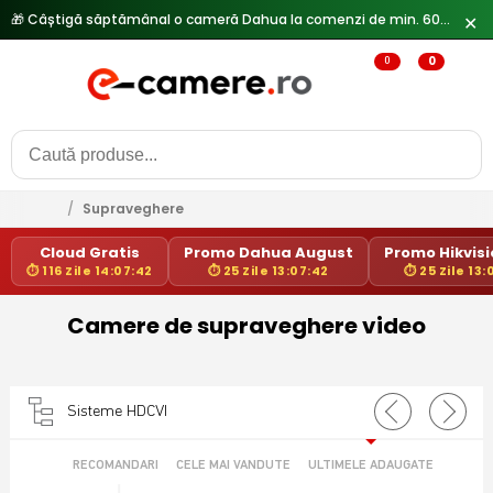
🎁 Câștigă săptămânal o cameră Dahua la comenzi de min. 600 lei —
✕
0
0
/
Supraveghere
Cloud Gratis
Promo Dahua August
Promo Hikvisio
⏱ 116 Zile 14:07:42
⏱ 25 Zile 13:07:42
⏱ 25 Zile 13:
Camere de supraveghere video
Sisteme HDCVI
RECOMANDARI
CELE MAI VANDUTE
ULTIMELE ADAUGATE