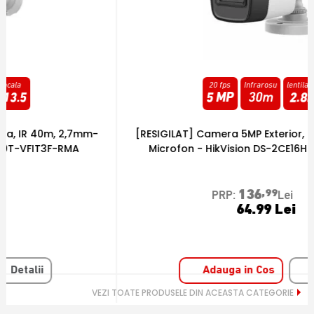
20 fps
Infrarosu
lentila fixa
5 MP
30m
2.8
mm
[RESIGILAT] Camera 5MP Exterior, IR 20m, lentila 2.8,
[
Microfon - HikVision DS-2CE16H0T-ITPFS2-RMA
136
,99
PRP:
Lei
64.99 Lei
Adauga in Cos
Detalii
VEZI TOATE PRODUSELE DIN ACEASTA CATEGORIE