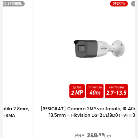
OFERTA
INDISPONIBIL
25 fps
Infrarosu
varifocala
2 MP
40m
2.7
-
13.5
[RESIGILAT] Camera 2MP varifocala, IR 40m, 2,7mm-
13,5mm - HikVision DS-2CE19D0T-VFIT3F-RMA
248
,99
PRP:
Lei