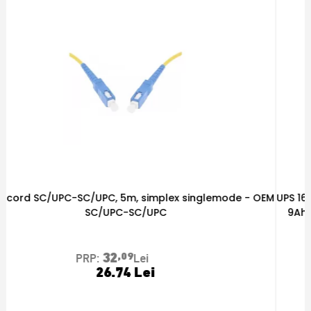
M
UPS 1600VA/900W, 230VAC, 4 prize Schuko, 2x acumulatori
9Ah, comutare 6-9ms, protecții multiple - TED 004642
683
,32
PRP:
Lei
589.99 Lei