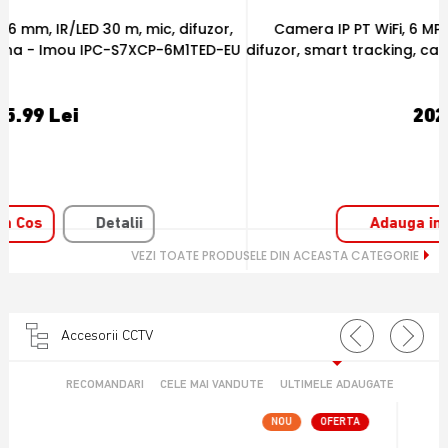
Camera IP PT WiFi, 6 MP, 3.6 mm, IR 15 m, microfon si
U
difuzor, smart tracking, card - Imou IPC-S2XEP-6M0S-IMOU
202.52 Lei
Adauga in Cos
Detalii
VEZI TOATE PRODUSELE DIN ACEASTA CATEGORIE
Accesorii CCTV
RECOMANDARI
CELE MAI VANDUTE
ULTIMELE ADAUGATE
NOU
OFERTA