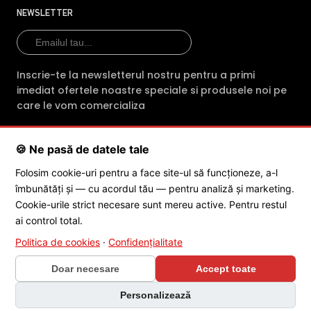
profesionalism fiecare comanda. Indiferent
NEWSLETTER
de produsul achizitionat, clientii primesc din
partea magazinului online intre 2 si 3 ani
garantie.
Inscrie-te la newsletterul nostru pentru a primi
imediat ofertele noastre speciale si produsele noi pe
E-Camere.ro ofera si consultanta tehnica
care le vom comercializa
gratuita (prin telefon sau e-mail) pentru
montarea sau mentenanta
🍪 Ne pasă de datele tale
echipamentelor cumparate
SC POLITES ONLINE SRL
· CUI:
RO34846331
· Reg. Com.:
Folosim cookie-uri pentru a face site-ul să funcționeze, a-l
J2015001227161
· Capital social: 200 RON · Sediu: Str. Petrache
Echipa de profesionisti ai magazinului E-
îmbunătăți și — cu acordul tău — pentru analiză și marketing.
Poenaru, Nr. 1, Craiova, Jud. Dolj ·
Contactează-ne
·
Service produs
camere.ro asigura in sprijinul cetatenilor
Cookie-urile strict necesare sunt mereu active. Pentru restul
servicii dedicate dezvoltarii si comercializarii
ai control total.
de camere de supraveghere profesionale,
Politica de cookies
·
Confidențialitate
© 2026 SC POLITES ONLINE SRL
adresandu-se in special directorilor de
Doar necesare
Accept toate
companii si antreprenorilor, dar si institutiilor
de stat, care urmaresc buna conduita
Personalizează
umana in campul muncii, dar si in timpul liber