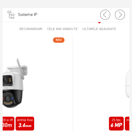
Sisteme IP
RECOMANDARI
CELE MAI VANDUTE
ULTIMELE ADAUGATE
NOU
25 fps
Infrarosu
lentila fixa
6 MP
15m
3.6
mm