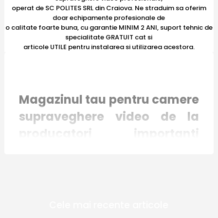
operat de SC POLITES SRL din Craiova. Ne straduim sa oferim
doar echipamente profesionale de
o calitate foarte buna, cu garantie MINIM 2 ANI, suport tehnic de
specialitate GRATUIT cat si
articole UTILE pentru instalarea si utilizarea acestora.
Magazinul tau pentru camere
supraveghere video de la
producatori importanti
recunoscuti international
Magazinul online E-Camere.ro mizeaza pe
Cele mai recente articole
inovatie si responsabilitate. Toate produsele