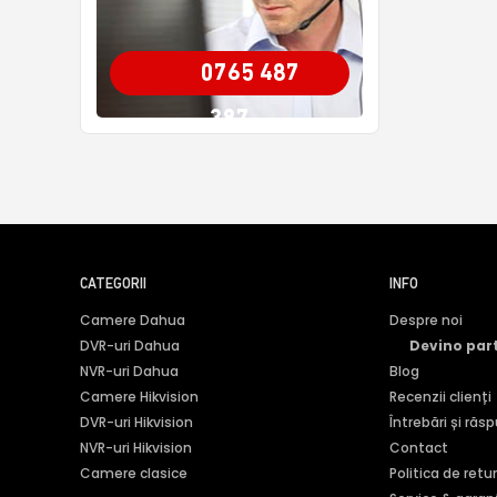
0765 487
387
CATEGORII
INFO
Camere Dahua
Despre noi
DVR-uri Dahua
Devino par
NVR-uri Dahua
Blog
Camere Hikvision
Recenzii clienți
DVR-uri Hikvision
Întrebări și răs
NVR-uri Hikvision
Contact
Camere clasice
Politica de retu