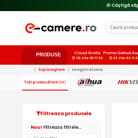
🎁 Câștigă să
Cloud Gratis
Promo Dahua Au
PRODUSE
⏱ 116 Zile 03:11:56
⏱ 25 Zile 02:11:
/
Supraveghere
/
Inregistratoare
Toți producătorii
(56)
Filtreaza produsele
Nou!
Filtreaza filtrele...