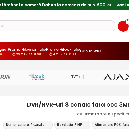
ptămânal o cameră Dahua la comenzi de min. 600 lei —
vezi 
0
gust
Promo Hikvision Iulie
Promo Hilook Iulie
Dahua WiFi
56
⏱ 25 Zile 02:11:56
⏱ 4 Zile 02:11:56
TVT
(3)
DVR/NVR-uri 8 canale fara poe 3M
cu urmatoarele specificat
Numar canale: 8 canale
Rezolutie: 3 MP
Alimentare POE: far