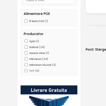
Alimentare POE
8 iesiri POE
(1)
Producator
Ajax
(1)
Dahua
(24)
Pont: Sterge
Guard View
(1)
HikVision
(24)
HikVision HiLook
(3)
TVT
(3)