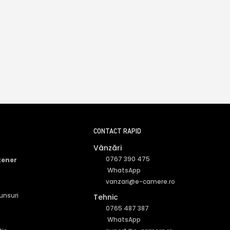
CONTACT RAPID
Vânzări
0767 390 475
tener
WhatsApp
vanzari@e-camere.ro
punsuri
Tehnic
0765 487 387
r
WhatsApp