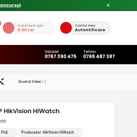
concursul
✕
Cosul este gol
Contul meu
0.00 Lei
Autentificare
Vanzari
Tehnic
0767 390 475
0765 487 387
Guard View
(1)
P HikVision HiWatch
ii:
a PoE
Producator: HikVision HiWatch