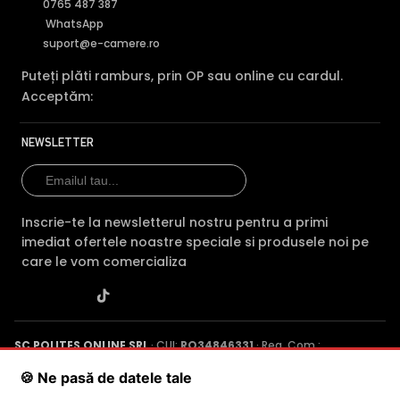
0765 487 387
WhatsApp
suport@e-camere.ro
Puteți plăti ramburs, prin OP sau online cu cardul.
Acceptăm:
NEWSLETTER
Inscrie-te la newsletterul nostru pentru a primi
imediat ofertele noastre speciale si produsele noi pe
care le vom comercializa
SC POLITES ONLINE SRL
· CUI:
RO34846331
· Reg. Com.:
J2015001227161
· Capital social: 200 RON · Sediu: Str. Petrache
🍪 Ne pasă de datele tale
Poenaru, Nr. 1, Craiova, Jud. Dolj ·
Contactează-ne
·
Service produs