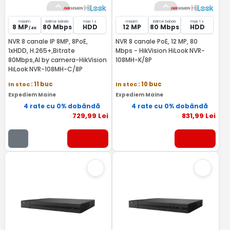
maxim
latime banda
max 1 x
maxim
latime banda
max 1 x
8 MP
80 Mbps
HDD
12 MP
80 Mbps
HDD
/ 4K
NVR 8 canale IP 8MP, 8PoE,
NVR 8 canale PoE, 12 MP, 80
1xHDD, H.265+,Bitrate
Mbps - HikVision HiLook NVR-
80Mbps,AI by camera-HikVision
108MH-K/8P
HiLook NVR-108MH-C/8P
In stoc
: 11 buc
In stoc
: 10 buc
Expediem Maine
Expediem Maine
4 rate cu 0% dobândă
4 rate cu 0% dobândă
729
,99
Lei
831
,99
Lei