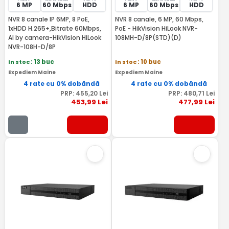
6 MP
60 Mbps
HDD
6 MP
60 Mbps
HDD
NVR 8 canale IP 6MP, 8 PoE,
NVR 8 canale, 6 MP, 60 Mbps,
1xHDD H.265+,Bitrate 60Mbps,
PoE - HikVision HiLook NVR-
AI by camera-HikVision HiLook
108MH-D/8P(STD)(D)
NVR-108H-D/8P
In stoc
: 13 buc
In stoc
: 10 buc
Expediem Maine
Expediem Maine
4 rate cu 0% dobândă
4 rate cu 0% dobândă
PRP:
455
,20
Lei
PRP:
480
,71
Lei
453
,99
Lei
477
,99
Lei