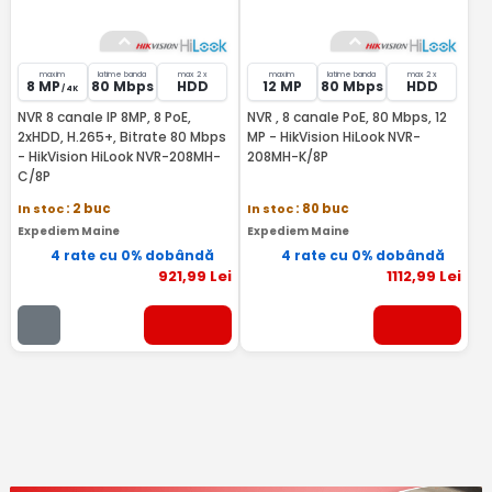
maxim
latime banda
max 2 x
maxim
latime banda
max 2 x
8 MP
80 Mbps
HDD
12 MP
80 Mbps
HDD
/ 4K
NVR 8 canale IP 8MP, 8 PoE,
NVR , 8 canale PoE, 80 Mbps, 12
2xHDD, H.265+, Bitrate 80 Mbps
MP - HikVision HiLook NVR-
- HikVision HiLook NVR-208MH-
208MH-K/8P
C/8P
In stoc
: 2 buc
In stoc
: 80 buc
Expediem Maine
Expediem Maine
4 rate cu 0% dobândă
4 rate cu 0% dobândă
921
,99
Lei
1112
,99
Lei