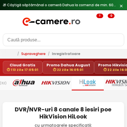
🎁 Câștigă săptămânal o cameră Dahua la comenzi de min. 600 lei —
✕
0
0
/
Supraveghere
/
Inregistratoare
Cloud Gratis
Promo Dahua August
Promo Hikvisio
⏱ 113 Zile 17:05:01
⏱ 22 Zile 16:05:01
⏱ 22 Zile 16:
(32)
DVR/NVR-uri 8 canale 8 iesiri poe
HikVision HiLook
cu urmatoarele specificatii: