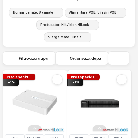
Numar canale: 8 canale
Alimentare POE: 8 iesiri POE
Producator: HikVision HiLook
Sterge toate filtrele
Filtreaza dupa
Ordoneaza dupa
Pret special
Pret special
-1%
-1%
maxim
latime banda
max 1 x
maxim
latime banda
max 1 x