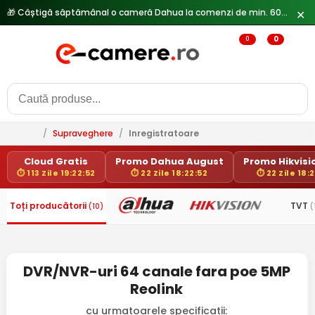
🎁 Câștigă săptămânal o cameră Dahua la comenzi de min. 600 lei —
✕
0
0
/
Supraveghere
/
Inregistratoare
Cloud Gratis
Promo Dahua August
Promo Hikvisio
⏱ 113 Zile 19:22:52
⏱ 22 Zile 18:22:52
⏱ 22 Zile 18:
Toți producătorii
TVT
(10)
(
DVR/NVR-uri 64 canale fara poe 5MP
Reolink
cu urmatoarele specificatii: