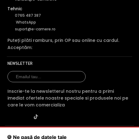
Tehnic
0765 487 387
WhatsApp
suport@e-camere.ro
Puteți plăti ramburs, prin OP sau online cu cardul.
Acceptăm:
NEWSLETTER
Inscrie-te la newsletterul nostru pentru a primi
imediat ofertele noastre speciale si produsele noi pe
care le vom comercializa
SC POLITES ONLINE SRL
· CUI:
RO34846331
· Reg. Com.:
🍪 Ne pasă de datele tale