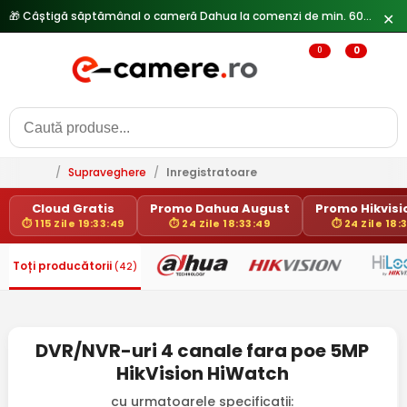
🎁 Câștigă săptămânal o cameră Dahua la comenzi de min. 600 lei —
✕
0
0
/
Supraveghere
/
Inregistratoare
Cloud Gratis
Promo Dahua August
Promo Hikvisio
⏱ 115 Zile 19:33:49
⏱ 24 Zile 18:33:49
⏱ 24 Zile 18:
Toți producătorii
(42)
DVR/NVR-uri 4 canale fara poe 5MP
HikVision HiWatch
cu urmatoarele specificatii: