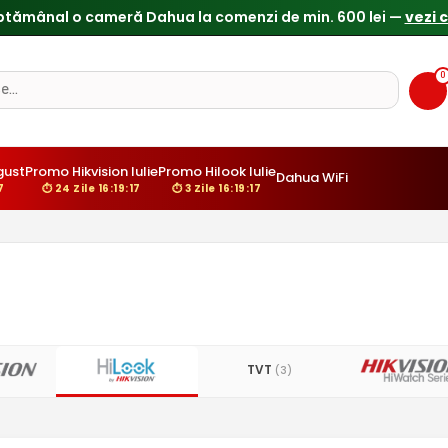
ptămânal o cameră Dahua la comenzi de min. 600 lei —
vezi 
0
gust
Promo Hikvision Iulie
Promo Hilook Iulie
Dahua WiFi
6
⏱ 24 Zile 16:19:16
⏱ 3 Zile 16:19:16
TVT
(3)