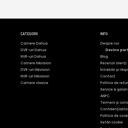
CATEGORII
INFO
Camere Dahua
Despre noi
DVR-uri Dahua
Devino par
NVR-uri Dahua
Blog
Camere Hikvision
Recenzii clienți
DVR-uri Hikvision
Întrebări și răs
NVR-uri Hikvision
Contact
Camere clasice
Politica de retu
Service & garan
ANPC
Termeni și condi
Confidențialita
Politica de cook
Setări cookie