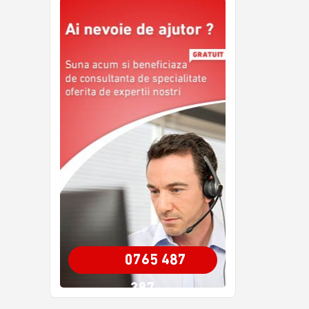
0765 487
387