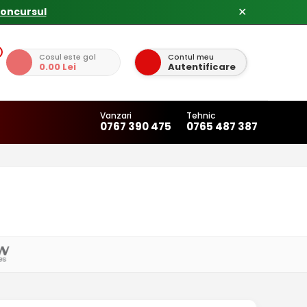
concursul
✕
Cosul este gol
Contul meu
0.00 Lei
Autentificare
Vanzari
Tehnic
0767 390 475
0765 487 387