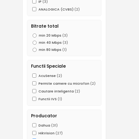
IP
(3)
ANALOGICA (CVBS)
(2)
Bitrate total
min 20 Mbps
(3)
min 40 Mbps
(3)
min 80 Mbps
(1)
Functii Speciale
AcuSense
(2)
Permite camere cu microfon
(2)
Cautare inteligenta
(2)
Functii IVS
(1)
Producator
Dahua
(31)
HikVision
(27)