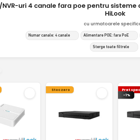
/NVR-uri 4 canale fara poe pentru sisteme 
HiLook
cu urmatoarele specificat
Numar canale: 4 canale
Alimentare POE: fara PoE
Sterge toate filtrele
Stoc zero
Pret spec
-1%