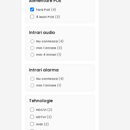
Alimentare POE
960H (0.5 MP)
(1)
fara PoE
(4)
4 iesiri POE
(3)
Intrari audio
Nu conteaza
(4)
min 1 intrare
(3)
min 4 intrari
(1)
Intrari alarma
Nu conteaza
(4)
min 1 intrare
(1)
Tehnologie
HDCVI
(2)
HDTVI
(2)
AHD
(2)