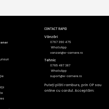
CONTACT RAPID
Vânzări
0767 390 475
tener
WhatsApp
vanzari@e-camere.ro
punsuri
Tehnic
0765 487 387
r
WhatsApp
ție
suport@e-camere.ro
Puteți plăti ramburs, prin OP sau
ții
online cu cardul. Acceptăm:
te
ies