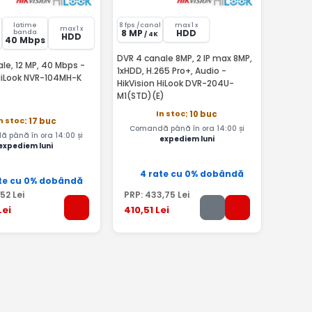
latime
8 fps /canal
max 1 x
max 1 x
8 MP
HDD
banda
/ 4K
HDD
40 Mbps
DVR 4 canale 8MP, 2 IP max 8MP,
le, 12 MP, 40 Mbps -
1xHDD, H.265 Pro+, Audio -
 HiLook NVR-104MH-K
HikVision HiLook DVR-204U-
M1(STD)(E)
In stoc
: 10 buc
n stoc
: 17 buc
Comandă până în ora 14:00 și
 până în ora 14:00 și
expediem luni
expediem luni
4 rate cu 0% dobândă
te cu 0% dobândă
,52
Lei
PRP:
433
,75
Lei
Lei
410
,51
Lei