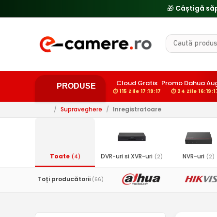
🎁 Câștigă să
Cloud Gratis
Promo Dahua Au
PRODUSE
⏱ 115 Zile 17:19:16
⏱ 24 Zile 16:19:1
/
Supraveghere
/
Inregistratoare
Toate
DVR-uri si XVR-uri
NVR-uri
(4)
(2)
(2)
Toți producătorii
(66)