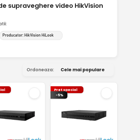
de supraveghere video HikVision
ii:
Producator: HikVision HiLook
Ordoneaza:
Cele mai populare
ial
Pret special
-5%