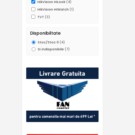
HikVision HiLook
(4)
HikVision HiWatch
(1)
TVT
(3)
Disponibiltate
Stoc/Stoc 0
(4)
Si indisponibile
(7)