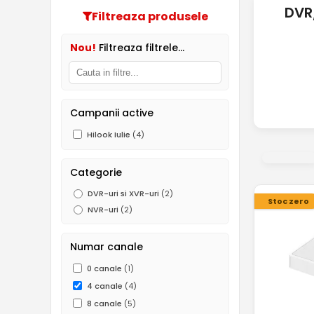
DVR
Filtreaza produsele
Nou!
Filtreaza filtrele...
Campanii active
Hilook Iulie
(4)
Categorie
DVR-uri si XVR-uri
(2)
Stoc zero
NVR-uri
(2)
Numar canale
0 canale
(1)
4 canale
(4)
8 canale
(5)