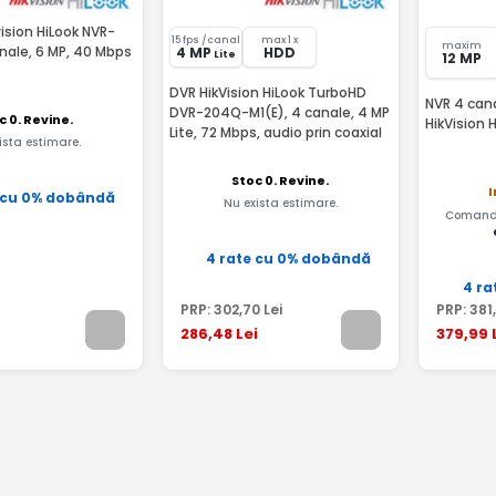
vision HiLook NVR-
15 fps /canal
max 1 x
maxim
nale, 6 MP, 40 Mbps
4 MP
HDD
Lite
12 MP
DVR HikVision HiLook TurboHD
NVR 4 cana
DVR-204Q-M1(E), 4 canale, 4 MP
c 0. Revine.
HikVision
Lite, 72 Mbps, audio prin coaxial
ista estimare.
Stoc 0. Revine.
I
 cu 0% dobândă
Nu exista estimare.
Comandă
4 rate cu 0% dobândă
4 ra
PRP:
302
,70
Lei
PRP:
381
286
,48
Lei
379
,99