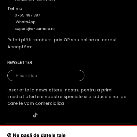
Tehnic
0765 487 387
WhatsApp
suport@e-camere.ro
Puteți plăti ramburs, prin OP sau online cu cardul.
Acceptăm:
NEWSLETTER
Inscrie-te la newsletterul nostru pentru a primi
imediat ofertele noastre speciale si produsele noi pe
care le vom comercializa
SC POLITES ONLINE SRL
· CUI:
RO34846331
· Reg. Com.:
🍪 Ne pasă de datele tale