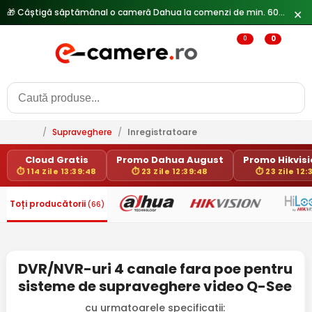
🎁 Câștigă săptămânal o cameră Dahua la comenzi de min. 600 lei —
✕
0
0
/
Supraveghere
/
Inregistratoare
Cloud Gratis
Promo Dahua August
Promo Hikvisio
⏱ 114 Zile 13:39:48
⏱ 23 Zile 12:39:48
⏱ 23 Zile 12:
Toți producătorii
(66)
DVR/NVR-uri 4 canale fara poe pentru
sisteme de supraveghere video Q-See
cu urmatoarele specificatii: