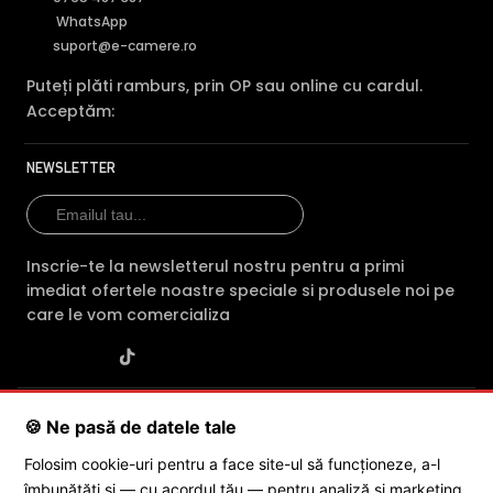
WhatsApp
suport@e-camere.ro
Puteți plăti ramburs, prin OP sau online cu cardul.
Acceptăm:
NEWSLETTER
Inscrie-te la newsletterul nostru pentru a primi
imediat ofertele noastre speciale si produsele noi pe
care le vom comercializa
SC POLITES ONLINE SRL
· CUI:
RO34846331
· Reg. Com.:
🍪 Ne pasă de datele tale
J2015001227161
· Capital social: 200 RON · Sediu: Str. Petrache
Poenaru, Nr. 1, Craiova, Jud. Dolj ·
Contactează-ne
·
Service produs
Folosim cookie-uri pentru a face site-ul să funcționeze, a-l
îmbunătăți și — cu acordul tău — pentru analiză și marketing.