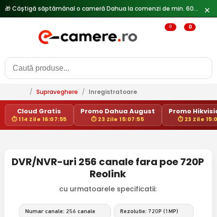
🎁 Câștigă săptămânal o cameră Dahua la comenzi de min. 600 lei —
✕
0
0
/
Supraveghere
/
Inregistratoare
Cloud Gratis
Promo Dahua August
Promo Hikvisio
⏱ 114 Zile 16:07:55
⏱ 23 Zile 15:07:55
⏱ 23 Zile 15:
DVR/NVR-uri 256 canale fara poe 720P
Reolink
cu urmatoarele specificatii:
Numar canale: 256 canale
Rezolutie: 720P (1MP)