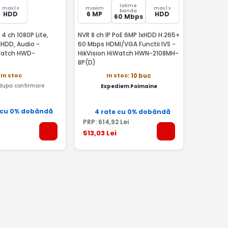
latime
max 1 x
maxim
max 1 x
banda
HDD
6 MP
HDD
60 Mbps
4 ch 1080P Lite,
NVR 8 ch IP PoE 6MP 1xHDD H.265+
xHDD, Audio -
60 Mbps HDMI/VGA Functii IVS -
iWatch HWD-
HikVision HiWatch HWN-2108MH-
8P(D)
In stoc
In stoc
: 10 buc
 dupa confirmare
Expediem Poimaine
 cu 0% dobândă
4 rate cu 0% dobândă
PRP:
614
,92
Lei
513
,03
Lei