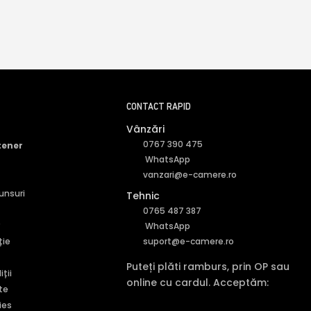
CONTACT RAPID
Vânzări
0767 390 475
tener
WhatsApp
vanzari@e-camere.ro
punsuri
Tehnic
0765 487 387
r
WhatsApp
ție
suport@e-camere.ro
Puteți plăti ramburs, prin OP sau
ții
online cu cardul. Acceptăm:
te
ies