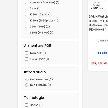
4 MP-N (4MP Lite)
(1)
25 fps
/canal
2 MP
3 MP
(1)
Lite
1080P (2 MP)
(1)
DVR HiWatch 
1080N (1080p Lite)
(2)
H.265 Pro+, 1
HikVision H
720P (1MP)
(2)
5104MH-G4
960H (0.5 MP)
(1)
Livrare
Alimentare POE
4 rate
fara PoE
(1)
8 iesiri POE
(1)
187
,99
Lei
Intrari audio
Nu conteaza
(2)
min 1 intrare
(1)
Tehnologie
HDCVI
(1)