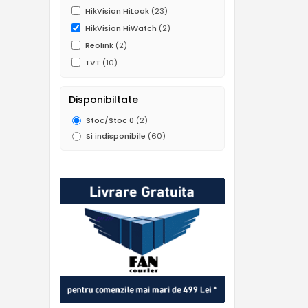
HikVision HiLook
(23)
HikVision HiWatch
(2)
Reolink
(2)
TVT
(10)
Disponibiltate
Stoc/Stoc 0
(2)
Si indisponibile
(60)