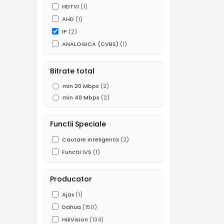
HDTVI
(1)
AHD
(1)
IP
(2)
ANALOGICA (CVBS)
(1)
Bitrate total
min 20 Mbps
(2)
min 40 Mbps
(2)
Functii Speciale
Cautare inteligenta
(2)
Functii IVS
(1)
Producator
Ajax
(1)
Dahua
(150)
HikVision
(134)