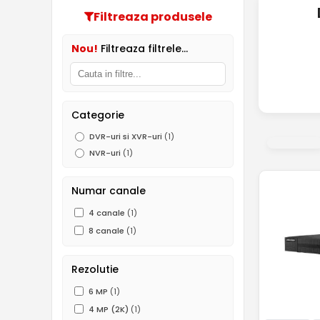
Filtreaza produsele
Nou!
Filtreaza filtrele...
Categorie
DVR-uri si XVR-uri
(1)
NVR-uri
(1)
Numar canale
4 canale
(1)
8 canale
(1)
Rezolutie
6 MP
(1)
4 MP (2K)
(1)