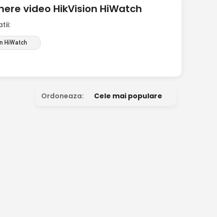
here video HikVision HiWatch
ii:
on HiWatch
Ordoneaza:
Cele mai populare