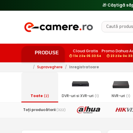
🎁 Câștigă să
Cloud Gratis
Promo Dahua A
PRODUSE
⏱ 114 Zile 05:33:53
⏱ 23 Zile 04:33
/
Supraveghere
/
Inregistratoare
Toate
DVR-uri si XVR-uri
NVR-uri
(2)
(1)
(1)
Toți producătorii
(322)