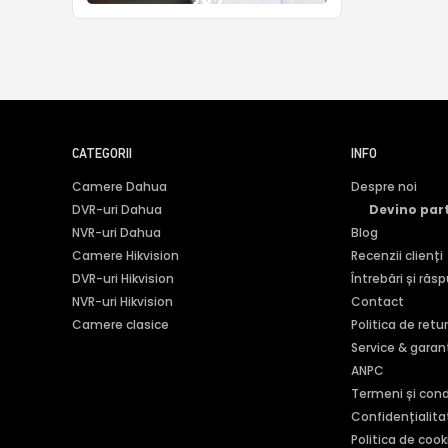
387
CATEGORII
INFO
Camere Dahua
Despre noi
DVR-uri Dahua
Devino par
NVR-uri Dahua
Blog
Camere Hikvision
Recenzii clienți
DVR-uri Hikvision
Întrebări și răs
NVR-uri Hikvision
Contact
Camere clasice
Politica de retu
Service & garan
ANPC
Termeni și condi
Confidențialita
Politica de cook