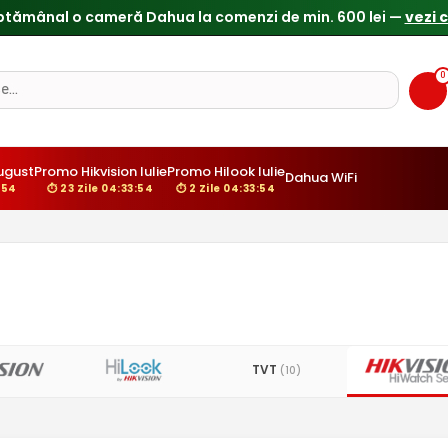
ptămânal o cameră Dahua la comenzi de min. 600 lei —
vezi 
0
ugust
Promo Hikvision Iulie
Promo Hilook Iulie
Dahua WiFi
:53
⏱ 23 Zile 04:33:53
⏱ 2 Zile 04:33:53
TVT
(10)