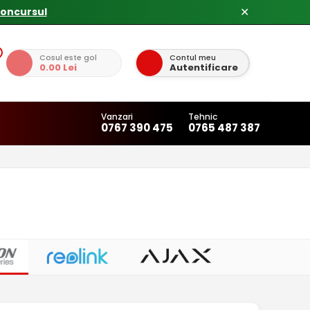
concursul
✕
Cosul este gol
Contul meu
0.00 Lei
Autentificare
Vanzari
Tehnic
0767 390 475
0765 487 387