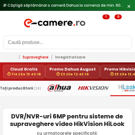
🎁 Câștigă săptămânal o cameră Dahua la comenzi de min. 600 lei —
✕
0
0
/
Supraveghere
/
Inregistratoare
Cloud Gratis
Promo Dahua August
Promo Hikvisio
⏱ 114 Zile 13:42:16
⏱ 23 Zile 12:42:16
⏱ 23 Zile 12:
Toți producătorii
(29)
DVR/NVR-uri 6MP pentru sisteme de
supraveghere video HikVision HiLook
cu urmatoarele specificatii: