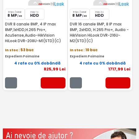
8 fps /canal
max 1 x
8 fps /canal
max 2 x
8 MP
HDD
8 MP
HDD
/ 4K
/ 4K
DVR 8 canale 8MP, 4 IP max
DVR 16 canale 8MP, 8 IP max
8MP,1xHDD,H.265 Pro+,
8MP, 2xHDD, H.265 Pro+, Audio -
AcuSense,Audio-HikVision
HikVision HiLook DVR-216U-
HiLook DVR-208U-M1(STD)(C)
M2(STD)(C)
In stoc
: 53 buc
In stoc
: 10 buc
Expediem Poimaine
Expediem Poimaine
4 rate cu 0% dobândă
4 rate cu 0% dobândă
825
,99
Lei
1717
,99
Lei