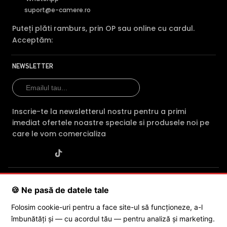
suport@e-camere.ro
Puteți plăti ramburs, prin OP sau online cu cardul.
Acceptăm:
NEWSLETTER
Inscrie-te la newsletterul nostru pentru a primi
imediat ofertele noastre speciale si produsele noi pe
care le vom comercializa
SC POLITES ONLINE SRL
· CUI:
RO34846331
· Reg. Com.:
🍪 Ne pasă de datele tale
J2015001227161
· Capital social: 200 RON · Sediu: Str. Petrache
Poenaru, Nr. 1, Craiova, Jud. Dolj ·
Contactează-ne
·
Service produs
Folosim cookie-uri pentru a face site-ul să funcționeze, a-l
îmbunătăți și — cu acordul tău — pentru analiză și marketing.