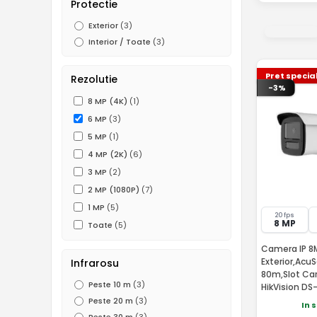
Protectie
Exterior
(3)
Interior / Toate
(3)
Pret specia
Rezolutie
-3%
8 MP (4K)
(1)
6 MP
(3)
5 MP
(1)
4 MP (2K)
(6)
3 MP
(2)
2 MP (1080P)
(7)
1 MP
(5)
20 fps
8 MP
Toate
(5)
Camera IP 8
Exterior,AcuS
Infrarosu
80m,Slot Card
Peste 10 m
(3)
HikVision D
2.8mm
Peste 20 m
(3)
In 