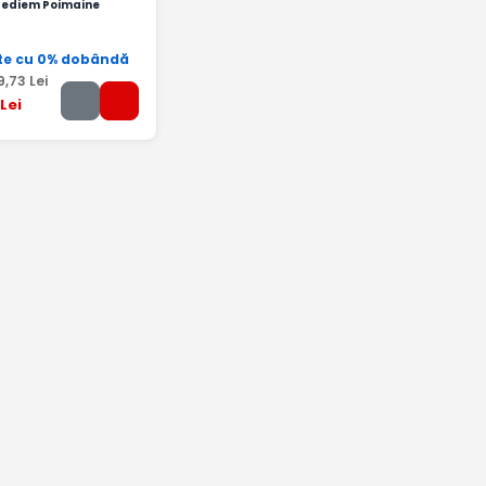
pediem Poimaine
te cu 0% dobândă
9
,73
Lei
Lei