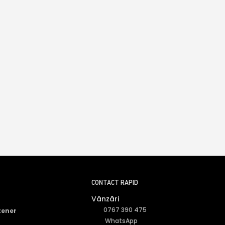
CONTACT RAPID
Vânzări
0767 390 475
tener
WhatsApp