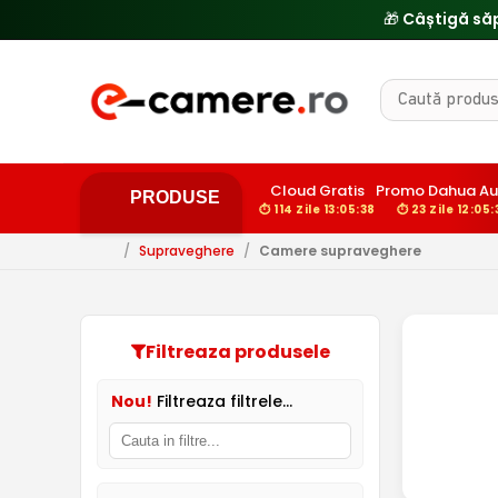
🎁 Câștigă să
Cloud Gratis
Promo Dahua Au
PRODUSE
⏱ 114 Zile 13:05:37
⏱ 23 Zile 12:05:
/
Supraveghere
/
Camere supraveghere
Filtreaza produsele
Nou!
Filtreaza filtrele...