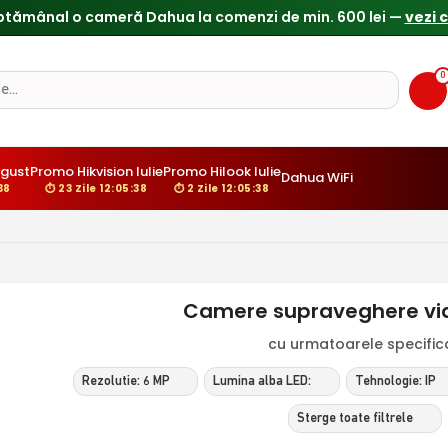
ptămânal o cameră Dahua la comenzi de min. 600 lei —
vezi 
0
gust
Promo Hikvision Iulie
Promo Hilook Iulie
Dahua WiFi
37
⏱ 23 Zile 12:05:37
⏱ 2 Zile 12:05:37
Camere supraveghere vid
cu urmatoarele specificat
Rezolutie: 6 MP
Lumina alba LED:
Tehnologie: IP
Sterge toate filtrele