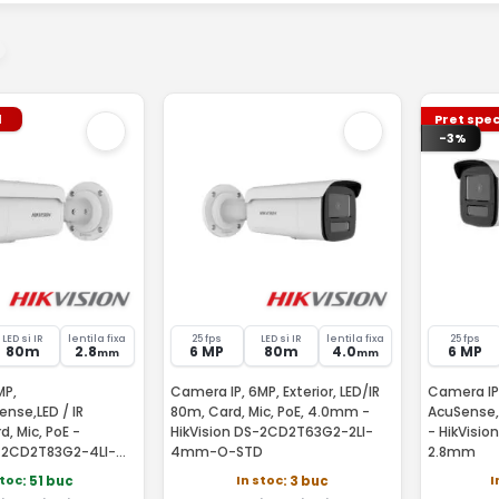
l
Pret spec
-3%
LED si IR
lentila fixa
25 fps
LED si IR
lentila fixa
25 fps
80m
2.8
6 MP
80m
4.0
6 MP
mm
mm
MP,
Camera IP, 6MP, Exterior, LED/IR
Camera IP 
ense,LED / IR
80m, Card, Mic, PoE, 4.0mm -
AcuSense, 
, Mic, PoE -
HikVision DS-2CD2T63G2-2LI-
- HikVisi
S-2CD2T83G2-4LI-
4mm-O-STD
2.8mm
stoc
In stoc
I
: 51 buc
: 3 buc