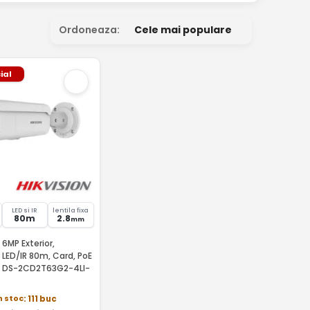
Ordoneaza:
Cele mai populare
ial
LED si IR
lentila fixa
80m
2.8
mm
6MP Exterior,
LED/IR 80m, Card, PoE
on DS-2CD2T63G2-4LI-
n stoc
: 111 buc