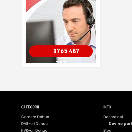
0765 487
387
CATEGORII
INFO
Camere Dahua
Despre noi
DVR-uri Dahua
Devino par
NVR-uri Dahua
Blog