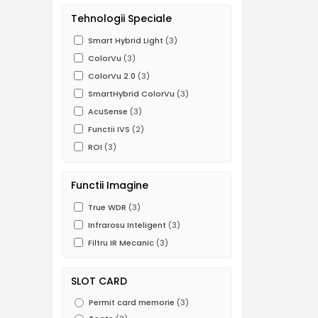
Tehnologii Speciale
Smart Hybrid Light
(3)
ColorVu
(3)
ColorVu 2.0
(3)
SmartHybrid ColorVu
(3)
AcuSense
(3)
Functii IVS
(2)
ROI
(3)
Functii Imagine
True WDR
(3)
Infrarosu Inteligent
(3)
Filtru IR Mecanic
(3)
SLOT CARD
Permit card memorie
(3)