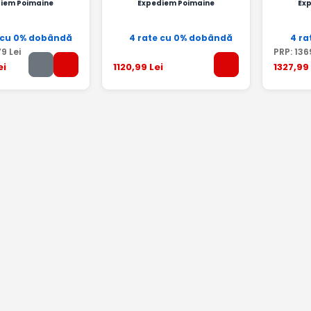
iem Poimaine
Expediem Poimaine
Ex
 cu 0% dobândă
4 rate cu 0% dobândă
4 ra
79
Lei
PRP:
136
ei
1120
,99
Lei
1327
,99