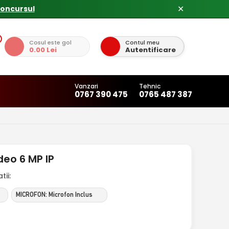
concursul
✕
Cosul este gol
Contul meu
0.00 Lei
Autentificare
Vanzari
Tehnic
0767 390 475
0765 487 387
eo 6 MP IP
ii:
MICROFON: Microfon Inclus