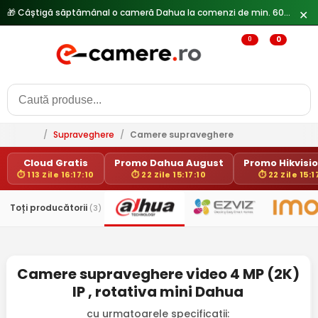
🎁 Câștigă săptămânal o cameră Dahua la comenzi de min. 600 lei —
✕
0
0
/
Supraveghere
/
Camere supraveghere
Cloud Gratis
Promo Dahua August
Promo Hikvision
⏱ 113 Zile 16:17:10
⏱ 22 Zile 15:17:10
⏱ 22 Zile 15:1
Toți producătorii
(3)
Camere supraveghere video 4 MP (2K)
IP , rotativa mini Dahua
cu urmatoarele specificatii: