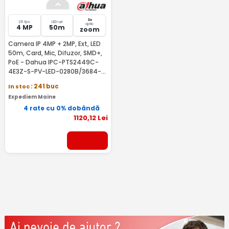
3x
25 fps
LED-uri
optic
4 MP
50m
zoom
Camera IP 4MP + 2MP, Ext, LED
50m, Card, Mic, Difuzor, SMD+,
PoE - Dahua IPC-PTS2449C-
4E3Z-S-PV-LED-0280B/3684-
PRO
In stoc
: 241 buc
Expediem Maine
4 rate cu 0% dobândă
1120
,12
Lei