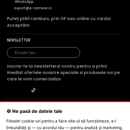
WhatsApp
suport@e-camere.ro
Puteți plăti ramburs, prin OP sau online cu cardul.
Acceptăm:
NEWSLETTER
Inscrie-te la newsletterul nostru pentru a primi
imediat ofertele noastre speciale si produsele noi pe
care le vom comercializa
SC POLITES ONLINE SRL
· CUI:
RO34846331
· Reg. Com.:
🍪 Ne pasă de datele tale
J2015001227161
· Capital social: 200 RON · Sediu: Str. Petrache
Poenaru, Nr. 1, Craiova, Jud. Dolj ·
Contactează-ne
·
Service produs
Folosim cookie-uri pentru a face site-ul să funcționeze, a-l
îmbunătăți și — cu acordul tău — pentru analiză și marketing.