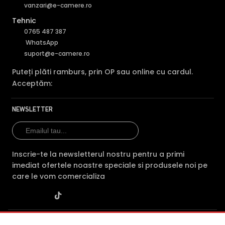
vanzari@e-camere.ro
Tehnic
0765 487 387
WhatsApp
suport@e-camere.ro
Puteți plăti ramburs, prin OP sau online cu cardul.
Acceptăm:
NEWSLETTER
Inscrie-te la newsletterul nostru pentru a primi
imediat ofertele noastre speciale si produsele noi pe
care le vom comercializa
SC POLITES ONLINE SRL
· CUI:
RO34846331
· Reg. Com.: