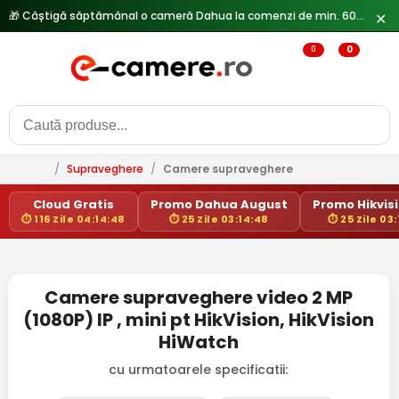
🎁 Câștigă săptămânal o cameră Dahua la comenzi de min. 600 lei —
✕
0
0
/
Supraveghere
/
Camere supraveghere
Cloud Gratis
Promo Dahua August
Promo Hikvisi
⏱ 116 Zile 04:14:48
⏱ 25 Zile 03:14:48
⏱ 25 Zile 03
Camere supraveghere video 2 MP
(1080P) IP , mini pt HikVision, HikVision
HiWatch
cu urmatoarele specificatii: