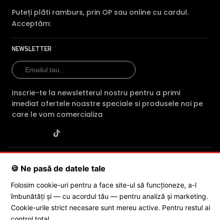
Puteți plăti ramburs, prin OP sau online cu cardul.
Acceptăm:
NEWSLETTER
Inscrie-te la newsletterul nostru pentru a primi
imediat ofertele noastre speciale si produsele noi pe
care le vom comercializa
SC POLITES ONLINE SRL
· CUI:
RO34846331
· Reg. Com.:
🍪 Ne pasă de datele tale
J2015001227161
· Capital social: 200 RON · Sediu: Str. Petrache
Poenaru, Nr. 1, Craiova, Jud. Dolj ·
Contactează-ne
·
Service produs
Folosim cookie-uri pentru a face site-ul să funcționeze, a-l
îmbunătăți și — cu acordul tău — pentru analiză și marketing.
Cookie-urile strict necesare sunt mereu active. Pentru restul ai
© 2026 SC POLITES ONLINE SRL
control total.