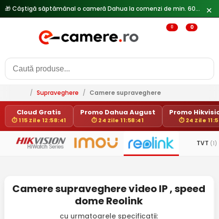
🎁 Câștigă săptămânal o cameră Dahua la comenzi de min. 600 lei —
✕
0
0
/
Supraveghere
/
Camere supraveghere
Cloud Gratis
Promo Dahua August
Promo Hikvisio
⏱ 115 Zile 12:58:41
⏱ 24 Zile 11:58:41
⏱ 24 Zile 11:
TVT
(1)
Camere supraveghere video IP , speed
dome Reolink
cu urmatoarele specificatii: