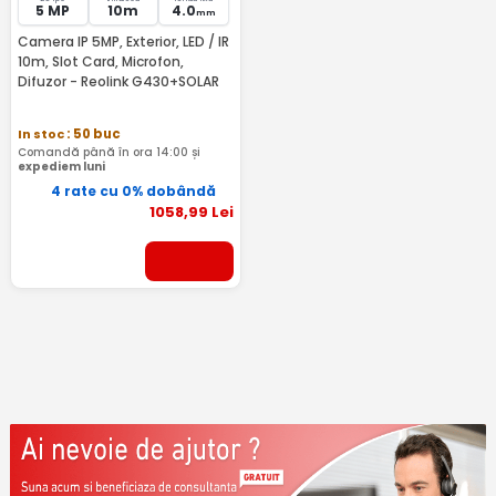
5 MP
10m
4.0
mm
Camera IP 5MP, Exterior, LED / IR
10m, Slot Card, Microfon,
Difuzor - Reolink G430+SOLAR
In stoc
: 50 buc
Comandă până în ora 14:00 și
expediem luni
4 rate cu 0% dobândă
1058
,99
Lei