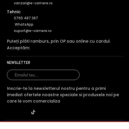
vanzari@e-camere.ro
Tehnic
0765 487 387
WhatsApp
suport@e-camere.ro
Puteți plăti ramburs, prin OP sau online cu cardul.
Acceptăm:
NEWSLETTER
Inscrie-te la newsletterul nostru pentru a primi
imediat ofertele noastre speciale si produsele noi pe
care le vom comercializa
SC POLITES ONLINE SRL
· CUI:
RO34846331
· Reg. Com.: