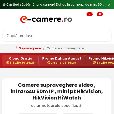
🎁 Câștigă săptămânal o cameră Dahua la comenzi de min. 600 lei —
✕
0
0
/
Supraveghere
/
Camere supraveghere
Cloud Gratis
Promo Dahua August
Promo Hikvisio
⏱ 115 Zile 10:26:28
⏱ 24 Zile 09:26:28
⏱ 24 Zile 09:
Camere supraveghere video ,
infrarosu 50m IP , mini pt HikVision,
HikVision HiWatch
cu urmatoarele specificatii: