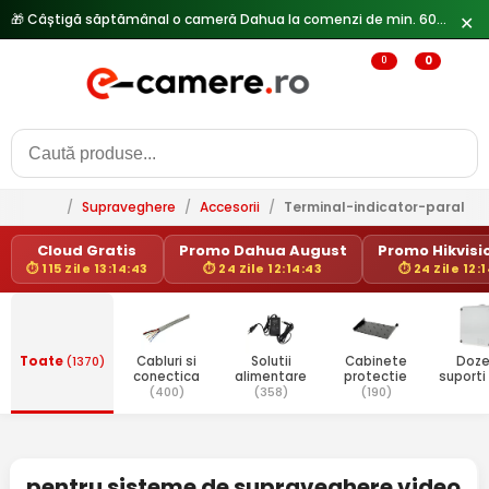
🎁 Câștigă săptămânal o cameră Dahua la comenzi de min. 600 lei —
✕
0
0
/
Supraveghere
/
Accesorii
/
Terminal-indicator-paralel
Cloud Gratis
Promo Dahua August
Promo Hikvisio
⏱ 115 Zile 13:14:43
⏱ 24 Zile 12:14:43
⏱ 24 Zile 12:
Toate
(1370)
Cabluri si
Solutii
Cabinete
Doze
conectica
alimentare
protectie
suporti
(400)
(358)
(190)
pentru sisteme de supraveghere video