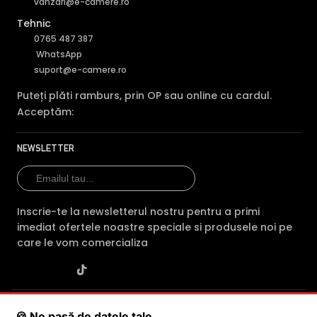
vanzari@e-camere.ro
Tehnic
0765 487 387
WhatsApp
suport@e-camere.ro
Puteți plăti ramburs, prin OP sau online cu cardul.
Acceptăm:
NEWSLETTER
Inscrie-te la newsletterul nostru pentru a primi
imediat ofertele noastre speciale si produsele noi pe
care le vom comercializa
SC POLITES ONLINE SRL
· CUI:
RO34846331
· Reg. Com.:
🍪 Ne pasă de datele tale