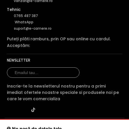
vanzari@e-camere.ro
Tehnic
0765 487 387
WhatsApp
suport@e-camere.ro
Puteți plăti ramburs, prin OP sau online cu cardul.
Acceptăm:
NEWSLETTER
Inscrie-te la newsletterul nostru pentru a primi
imediat ofertele noastre speciale si produsele noi pe
care le vom comercializa
SC POLITES ONLINE SRL
· CUI:
RO34846331
· Reg. Com.:
🍪 Ne pasă de datele tale