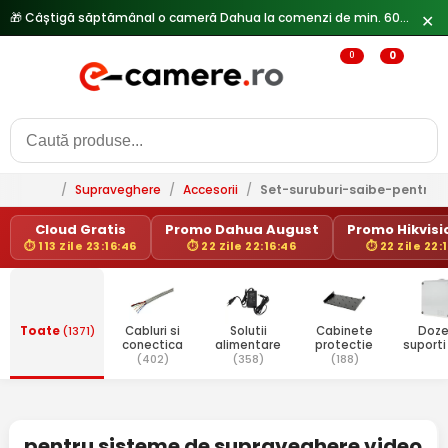
🎁 Câștigă săptămânal o cameră Dahua la comenzi de min. 600 lei —
✕
0
0
/
Supraveghere
/
Accesorii
/
Set-suruburi-saibe-pentru
Cloud Gratis
Promo Dahua August
Promo Hikvisio
⏱ 113 Zile 23:16:46
⏱ 22 Zile 22:16:46
⏱ 22 Zile 22:
Toate
(1371)
Cabluri si
Solutii
Cabinete
Doze
conectica
alimentare
protectie
suport
(402)
(358)
(188)
pentru sisteme de supraveghere video