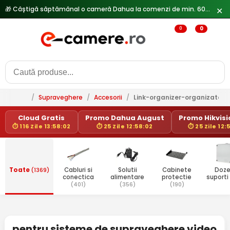
🎁 Câștigă săptămânal o cameră Dahua la comenzi de min. 600 lei —
✕
0
0
/
Supraveghere
/
Accesorii
/
Link-organizer-organizator-
Cloud Gratis
Promo Dahua August
Promo Hikvisio
⏱ 116 Zile 13:58:02
⏱ 25 Zile 12:58:02
⏱ 25 Zile 12:
Toate
(1369)
Cabluri si
Solutii
Cabinete
Doze
conectica
alimentare
protectie
suporti
(401)
(356)
(190)
pentru sisteme de supraveghere video