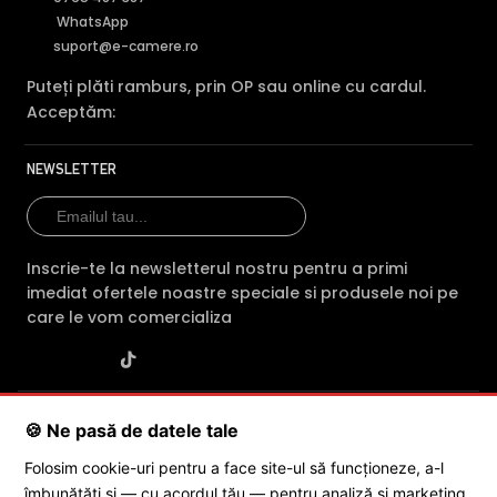
WhatsApp
suport@e-camere.ro
Puteți plăti ramburs, prin OP sau online cu cardul.
Acceptăm:
NEWSLETTER
Inscrie-te la newsletterul nostru pentru a primi
imediat ofertele noastre speciale si produsele noi pe
care le vom comercializa
SC POLITES ONLINE SRL
· CUI:
RO34846331
· Reg. Com.:
🍪 Ne pasă de datele tale
J2015001227161
· Capital social: 200 RON · Sediu: Str. Petrache
Poenaru, Nr. 1, Craiova, Jud. Dolj ·
Contactează-ne
·
Service produs
Folosim cookie-uri pentru a face site-ul să funcționeze, a-l
îmbunătăți și — cu acordul tău — pentru analiză și marketing.