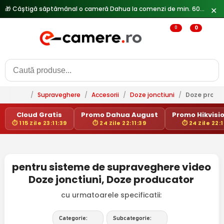
🎁 Câștigă săptămânal o cameră Dahua la comenzi de min. 600 lei —
✕
0
0
/
Supraveghere
/
Accesorii
/
Doze jonctiuni
/
Doze produ
Cloud Gratis
Promo Dahua August
Promo Hikvisio
⏱ 115 Zile 23:11:39
⏱ 24 Zile 22:11:39
⏱ 24 Zile 22:1
pentru sisteme de supraveghere video
Doze jonctiuni, Doze producator
cu urmatoarele specificatii:
Categorie:
Subcategorie: