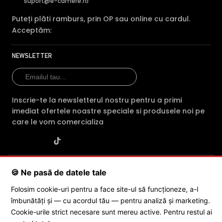
suport@e-camere.ro
Puteți plăti ramburs, prin OP sau online cu cardul.
Acceptăm:
NEWSLETTER
Inscrie-te la newsletterul nostru pentru a primi
imediat ofertele noastre speciale si produsele noi pe
care le vom comercializa
SC POLITES ONLINE SRL
· CUI:
RO34846331
· Reg. Com.:
🍪 Ne pasă de datele tale
J2015001227161
· Capital social: 200 RON · Sediu: Str. Petrache
Poenaru, Nr. 1, Craiova, Jud. Dolj ·
Contactează-ne
·
Service produs
Folosim cookie-uri pentru a face site-ul să funcționeze, a-l
îmbunătăți și — cu acordul tău — pentru analiză și marketing.
Cookie-urile strict necesare sunt mereu active. Pentru restul ai
© 2026 SC POLITES ONLINE SRL