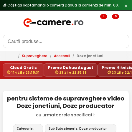
🎁 Câștigă săptămânal o cameră Dahua la comenzi de min. 600 lei —
✕
0
0
/
Supraveghere
/
Accesorii
/
Doze jonctiuni
Cloud Gratis
Promo Dahua August
Promo Hikvisio
⏱ 114 Zile 23:15:31
⏱ 23 Zile 22:15:31
⏱ 23 Zile 22:1
pentru sisteme de supraveghere video
Doze jonctiuni, Doze producator
cu urmatoarele specificatii:
Categorie:
Sub Subcategorie: Doze producator