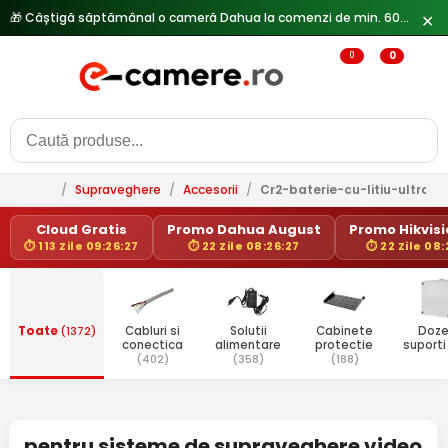
🎁 Câștigă săptămânal o cameră Dahua la comenzi de min. 600 lei —
✕
0
0
/
Supraveghere
/
Accesorii
/
Cr2-baterie-cu-litiu-ultra-f
Cloud Gratis
Promo Dahua August
Promo Hikvisio
⏱ 113 Zile 09:26:27
⏱ 22 Zile 08:26:27
⏱ 22 Zile 08:
Toate
(1372)
Cabluri si
Solutii
Cabinete
Doze
conectica
alimentare
protectie
suport
(402)
(358)
(188)
pentru sisteme de supraveghere video