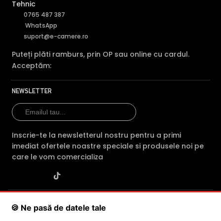
Tehnic
0765 487 387
WhatsApp
suport@e-camere.ro
Puteți plăti ramburs, prin OP sau online cu cardul.
Acceptăm:
NEWSLETTER
Inscrie-te la newsletterul nostru pentru a primi
imediat ofertele noastre speciale si produsele noi pe
care le vom comercializa
SC POLITES ONLINE SRL
· CUI:
RO34846331
· Reg. Com.:
🍪 Ne pasă de datele tale
J2015001227161
· Capital social: 200 RON · Sediu: Str. Petrache
Poenaru, Nr. 1, Craiova, Jud. Dolj ·
Contactează-ne
·
Service produs