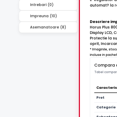
Intrebari (0)
automat? la re
Impreuna (10)
Descriere im
Asemanatoare (8)
Horus Plus 800
Display LCD, 
Protectie la s
oprit, Incarca
* Imaginile, stoc
incluse in pachet
Compara 
Tabel compara
Caracteris
Pret
Categorie
Subcatego