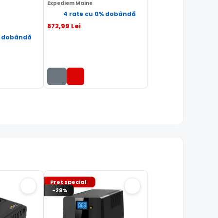
Expediem Maine
4 rate cu 0% dobândă
872
,99
Lei
% dobândă
Pret special
-29%