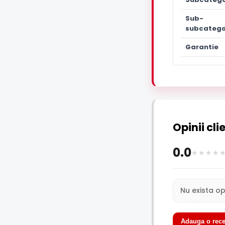
Sub-
subcatego
Garantie
Opinii cli
0.0
Nu exista op
Adauga o rece