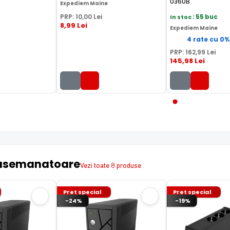
0360B
Expediem Maine
PRP:
10
,00
Lei
In stoc
: 55 buc
8
,99
Lei
Expediem Maine
4 rate cu 0
PRP:
162
,99
Lei
145
,98
Lei
asemanatoare
Vezi toate 8 produse
Pret special
Pret special
-24%
-19%