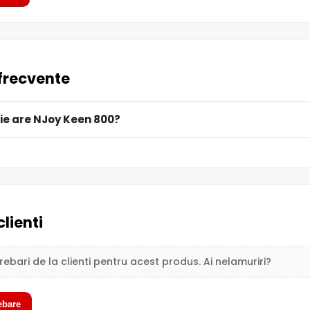
 frecvente
ie are NJoy Keen 800?
clienti
trebari de la clienti pentru acest produs. Ai nelamuriri?
ebare