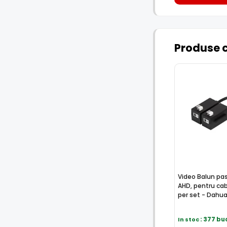
Produse 
Video Balun pasi
AHD, pentru cab
per set - Dahu
In stoc
: 377 bu