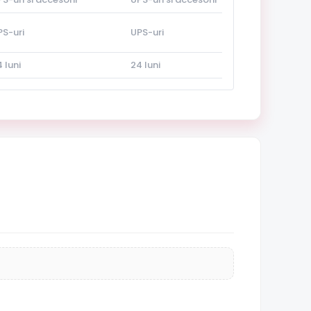
PS-uri
UPS-uri
 luni
24 luni