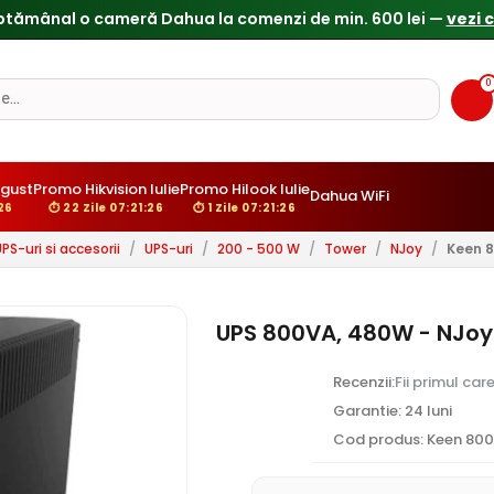
0
gust
Promo Hikvision Iulie
Promo Hilook Iulie
Dahua WiFi
25
⏱ 22 Zile 07:21:25
⏱ 1 Zile 07:21:25
PS-uri si accesorii
/
UPS-uri
/
200 - 500 W
/
Tower
/
NJoy
/
Keen 
UPS 800VA, 480W - NJoy
Recenzii:
Fii primul car
Garantie: 24 luni
Cod produs: Keen 80