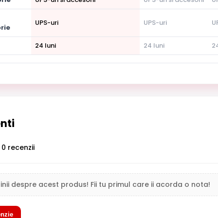
UPS-uri
UPS-uri
U
rie
24 luni
24 luni
24
enti
0 recenzii
inii despre acest produs! Fii tu primul care ii acorda o nota!
nzie