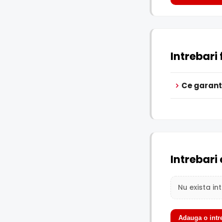
Intrebari
Ce garant
Intrebari 
Nu exista in
Adauga o intr