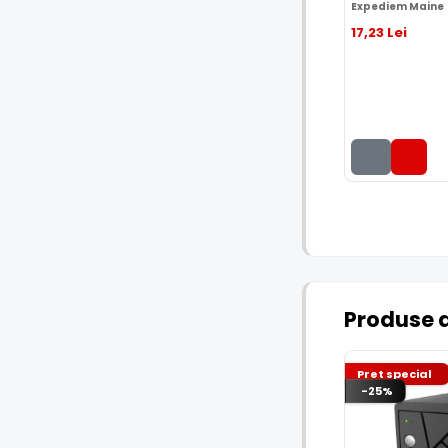
Expediem Maine
17
,23
Lei
Produse 
Pret special
-25%