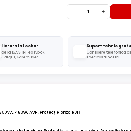
-
+
Livrare la Locker
Suport tehnic gratu
de la 15,99 lei · easybox,
Consiliere telefonica de
Cargus, FanCourier
specialistii nostri
00VA, 480W, AVR, Protecție priză RJ11
tomat de tensiune, Protectie la suprasarcina, Protectie la su