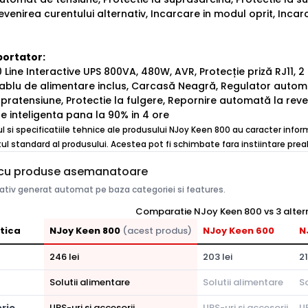
venirea curentului alternativ, Incarcare in modul oprit, Incar
portator:
 Line Interactive UPS 800VA, 480W, AVR, Protecție priză RJ11, 2
Cablu de alimentare inclus, Carcasă Neagră, Regulator automa
upratensiune, Protectie la fulgere, Repornire automată la reve
re inteligenta pana la 90% in 4 ore
ul si specificatiile tehnice ale produsului NJoy Keen 800 au caracter infor
ul standard al produsului. Acestea pot fi schimbate fara instiintare preal
cu produse asemanatoare
tiv generat automat pe baza categoriei si features.
Comparatie NJoy Keen 800 vs 3 alter
tica
NJoy Keen 800
(acest produs)
NJoy Keen 600
N
246 lei
203 lei
21
Solutii alimentare
Solutii alimentare
So
rie
UPS-uri si accesorii
UPS-uri si accesorii
UP