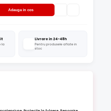
Adauga in cos
it
Livrare in 24-48h
 la
Pentru produsele aflate in
stoc
pratensiune, Protectie la fulgere, Repornire