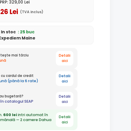
PRP:
329
,00
Lei
,26
Lei
(TVA inclus)
In stoc
: 25 buc
Expediem Maine
Detalii
tește mai târziu
lună
aici
Detalii
cu cardul de credit
lună (până la 6 rate)
aici
Detalii
 sau bugetară?
în catalogul SEAP
aici
n.
600 lei
intri automat în
Detalii
ămânală — 2 camere Dahua
aici