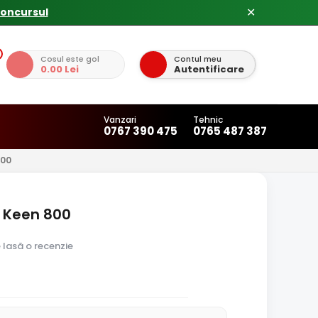
✕
Cosul este gol
Contul meu
0.00 Lei
Autentificare
Vanzari
Tehnic
0767 390 475
0765 487 387
800
 Keen 800
e lasă o recenzie
0