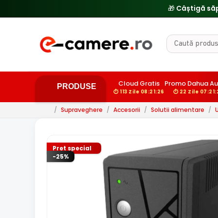
Cloud Gratis
Promo Dahua Au
PRODUSE
⏱ 113 Zile 08:21:25
⏱ 22 Zile 07:21:
/
Supraveghere
/
Accesorii
/
Solutii alimentare
/
U
Pret special
-25%