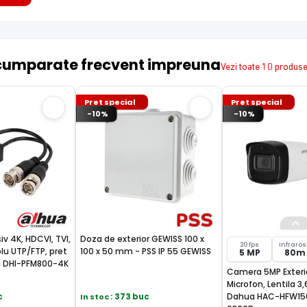
cumparate frecvent impreuna
Vezi toate 10 produs
Pret special
Pret special
-10%
-10%
v 4K, HDCVI, TVI,
Doza de exterior GEWISS 100 x
20 fps
Infraro
lu UTP/FTP, pret
100 x 50 mm - PSS IP 55 GEWISS
5 MP
80m
a DHI-PFM800-4K
Camera 5MP Exterio
Microfon, Lentila 
Dahua HAC-HFW15
c
In stoc
: 373 buc