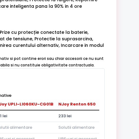
care inteligenta pana la 90% in 4 ore
 Prize cu protecție conectate la baterie,
t de tensiune, Protectie la suprasarcina,
nirea curentului alternativ, Incarcare in modul
mativ si pot contine erori sau chiar accesorii ce nu sunt
abila si nu constituie obligativitate contractuala.
native
Joy UPLI-LI060KU-CG01B
NJoy Renton 650
1 lei
233 lei
lutii alimentare
Solutii alimentare
S-uri si accesorii
UPS-uri si accesorii