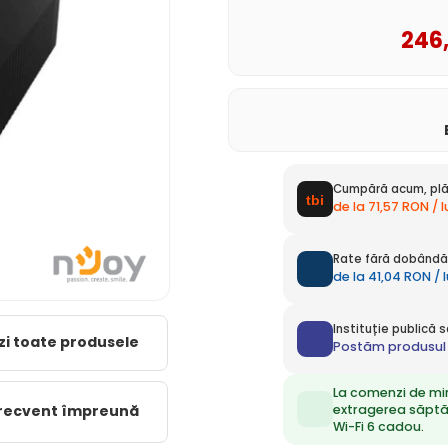
246
Cumpără acum, plă
de la 71,57 RON / 
Rate fără dobândă 
de la 41,04 RON / 
Instituție publică
zi toate produsele
Postăm produsul 
La comenzi de mi
extragerea săpt
frecvent împreună
Wi-Fi 6 cadou.