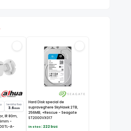
e
Hard Disk special de
su
lentila fixa
supraveghere SkyHawk 2TB,
3.6
mm
256MB, +Rescue - Seagate
r, IR 80m,
ST2000VX017
3,6mm -
00TL-A-
In stoc
: 222 buc