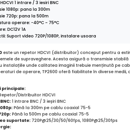
HDCVI 1 intrare / 3 iesiri BNC
sie 1080p: pana la 300m
sie 720p: pana la 500m
tura operare: -40°C ~ 75°C
re: DC12V 1A
ctii: Suport video 720P/1080P, instalare usoara
0
este un repetor HDCVI (distribuitor) conceput pentru a extin
istemele de supraveghere. Acesta asigură o transmisie stabilă ș
u instalațiile unde calitatea imaginii trebuie menținută pe ca
raturi de operare, TP2600 oferă fiabilitate în diverse medii, 
 principale:
epetor/Distribuitor HDCVI
i BNC:
1 intrare BNC / 3 ieșiri BNC
1080p:
Până la 300m pe cablu coaxial 75-5
720p:
Până la 500m pe cablu coaxial 75-5
eo suportate:
720P@25/30/50/60fps, 1080P@25/30fps
rgie: