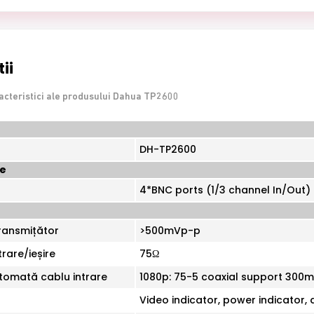
ii
racteristici ale produsului Dahua TP2600
DH-TP2600
ce
4*BNC ports (1/3 channel In/Out)
transmițător
>500mVp-p
rare/ieșire
75Ω
utomată cablu intrare
1080p: 75-5 coaxial support 300m
Video indicator, power indicator, 