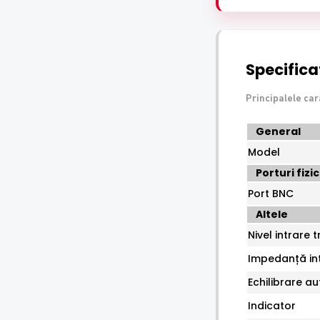
Specificat
Principalele ca
Specificatii
General
tehnice
Model
Dahua
Porturi fizi
TP2600
Port BNC
Altele
Nivel intrare 
Impedanță int
Echilibrare a
Indicator