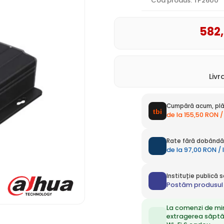
Cod produs: TP2600
582
Liv
Cumpără acum, plă
de la 155,50 RON /
Rate fără dobândă 
de la 97,00 RON / 
Instituție publică
Postăm produsul 
La comenzi de mi
extragerea săpt