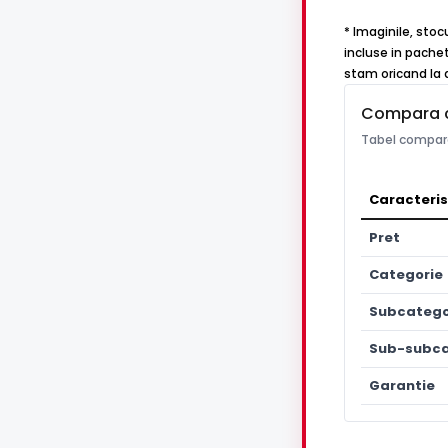
* Imaginile, stoc
incluse in pachet
stam oricand la d
Compara 
Tabel compara
Caracteris
Pret
Categorie
Subcatego
Sub-subca
Garantie