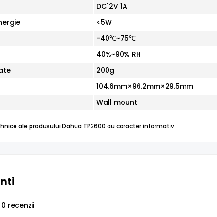
DC12V 1A
ergie
<5W
-40℃~75℃
40%~90% RH
ate
200g
104.6mm×96.2mm×29.5mm
Wall mount
 tehnice ale produsului Dahua TP2600 au caracter informativ.
enti
0 recenzii