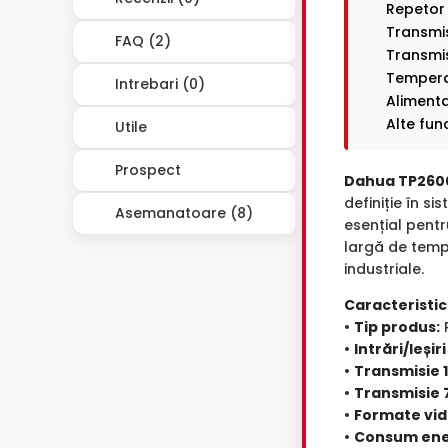
Repetor 
Transmi
FAQ (2)
Transmi
Tempera
Intrebari (0)
Alimenta
Alte fun
Utile
Prospect
Dahua TP260
definiție în s
Asemanatoare (8)
esențial pentr
largă de tempe
industriale.
Caracteristici
•
Tip produs:
R
•
Intrări/Ieșir
•
Transmisie 
•
Transmisie 
•
Formate vid
•
Consum ene