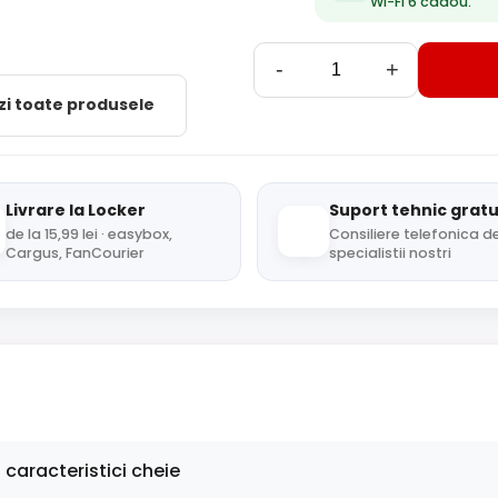
Wi-Fi 6 cadou.
-
+
zi toate produsele
Livrare la Locker
Suport tehnic gratu
de la 15,99 lei · easybox,
Consiliere telefonica de
Cargus, FanCourier
specialistii nostri
 caracteristici cheie