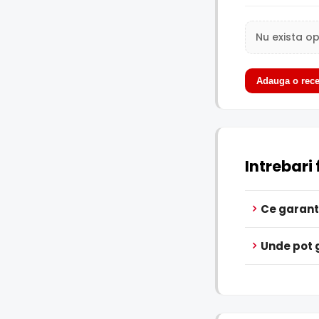
Nu exista op
Adauga o rece
Intrebari
Ce garant
Unde pot 