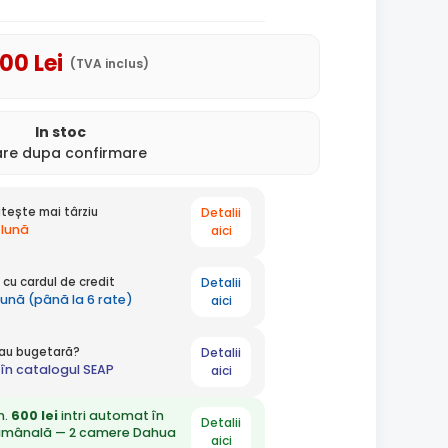
,00
Lei
(TVA inclus)
In stoc
rare dupa confirmare
Detalii
tește mai târziu
 lună
aici
Detalii
cu cardul de credit
lună (până la 6 rate)
aici
Detalii
 sau bugetară?
în catalogul SEAP
aici
n.
600 lei
intri automat în
Detalii
ămânală — 2 camere Dahua
aici