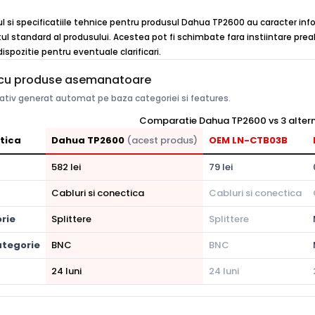
ul si specificatiile tehnice pentru produsul Dahua TP2600 au caracter info
ul standard al produsului. Acestea pot fi schimbate fara instiintare preal
ispozitie pentru eventuale clarificari.
cu produse asemanatoare
tiv generat automat pe baza categoriei si features.
Comparatie Dahua TP2600 vs 3 altern
tica
Dahua TP2600
(acest produs)
OEM LN-CTB03B
582 lei
79 lei
Cabluri si conectica
Cabluri si conectica
rie
Splittere
Splittere
tegorie
BNC
BNC
24 luni
24 luni