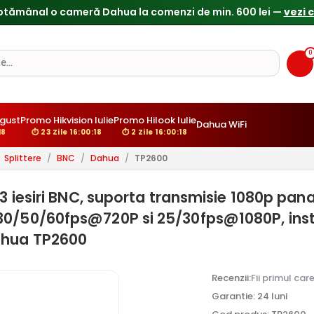
ptămânal o cameră Dahua la comenzi de min. 600 lei —
vezi 
0
gust
Promo Hikvision Iulie
Promo Hilook Iulie
Dahua WiFi
17
⏱ 23 Zile 16:00:17
⏱ 2 Zile 16:00:17
Splittere
/
BNC
/
Dahua
/
TP2600
 3 iesiri BNC, suporta transmisie 1080p pan
30/50/60fps@720P si 25/30fps@1080P, ins
ahua TP2600
Recenzii:
Fii primul car
Garantie: 24 luni