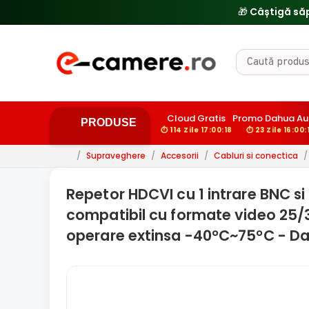
🎁 Câștigă să
Cloud Gratis
Promo Dahua Au
PRODUSE
⏱ 114 Zile 17:00:17
⏱ 23 Zile 16:00:
/
Supraveghere
/
Accesorii
/
Cabluri si conectica
/
Repetor HDCVI cu 1 intrare BNC si
compatibil cu formate video 25/
operare extinsa -40°C~75°C - D