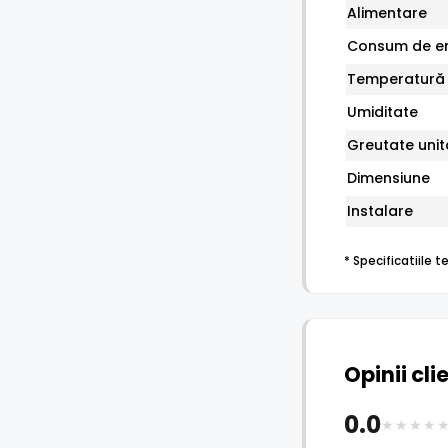
Alimentare
Consum de en
Temperatură
Umiditate
Greutate unit
Dimensiune
Instalare
* Specificatiile
Opinii cli
0.0