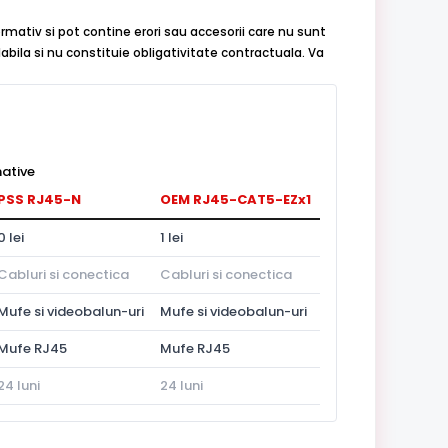
rmativ si pot contine erori sau accesorii care nu sunt
abila si nu constituie obligativitate contractuala. Va
ative
PSS RJ45-N
OEM RJ45-CAT5-EZx1
0 lei
1 lei
Cabluri si conectica
Cabluri si conectica
Mufe si videobalun-uri
Mufe si videobalun-uri
Mufe RJ45
Mufe RJ45
24 luni
24 luni