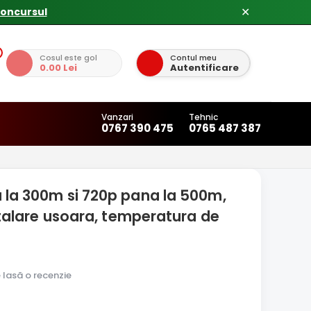
concursul
✕
Cosul este gol
Contul meu
0.00 Lei
Autentificare
Vanzari
Tehnic
0767 390 475
0765 487 387
a la 300m si 720p pana la 500m,
talare usoara, temperatura de
e lasă o recenzie