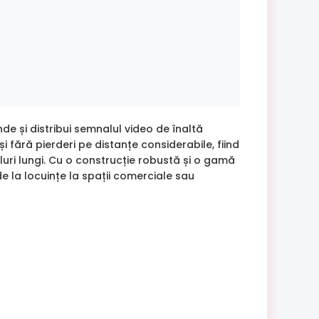
de și distribui semnalul video de înaltă
i fără pierderi pe distanțe considerabile, fiind
bluri lungi. Cu o construcție robustă și o gamă
de la locuințe la spații comerciale sau