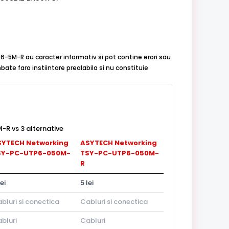
P6-5M-R au caracter informativ si pot contine erori sau
bate fara instiintare prealabila si nu constituie
 vs 3 alternative
SYTECH Networking
ASYTECH Networking
SY-PC-UTP6-050M-
TSY-PC-UTP6-050M-
R
lei
5 lei
bluri si conectica
Cabluri si conectica
bluri
Cabluri