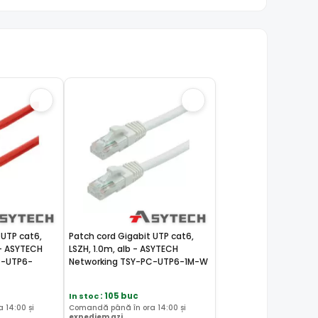
 UTP cat6,
Patch cord Gigabit UTP cat6,
 - ASYTECH
LSZH, 1.0m, alb - ASYTECH
C-UTP6-
Networking TSY-PC-UTP6-1M-W
In stoc
: 105 buc
 14:00 și
Comandă până în ora 14:00 și
expediem azi