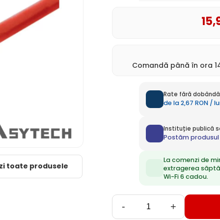
15
,
Comandă până în ora 14
Rate fără dobândă 
de la 2,67 RON / l
Instituție publică
Postăm produsul 
La comenzi de mi
zi toate produsele
extragerea săpt
Wi-Fi 6 cadou.
-
+