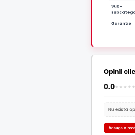
Sub-
subcatego
Garantie
Opinii cli
0.0
Nu exista op
Adauga o rece