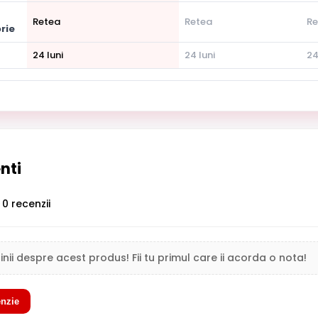
Retea
Retea
Re
rie
24 luni
24 luni
24
enti
0 recenzii
inii despre acest produs! Fii tu primul care ii acorda o nota!
nzie