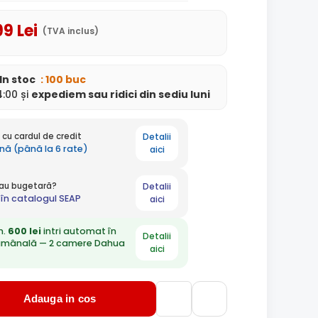
99
Lei
(TVA inclus)
In stoc
: 100 buc
:00 și
expediem
sau ridici din sediu
luni
Detalii
cu cardul de credit
ună (până la 6 rate)
aici
Detalii
 sau bugetară?
în catalogul SEAP
aici
n.
600 lei
intri automat în
Detalii
ămânală — 2 camere Dahua
aici
Adauga in cos