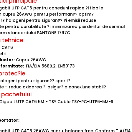
ici principale
abit UTP CAT6 pentru conexiuni rapide ?i fiabile
in cupru 26AWG pentru performan?? optim?
r? halogeni pentru siguran?? ?i emisii reduse
e pentru durabilitate ?i minimizarea pierderilor de semnal
orm standardului PANTONE 1797C
i tehnice
 CAT6
tri
ductor:
Cupru 26AWG
formitate:
TIA/EIA 568B.2, EN50173
 protec?ie
halogeni pentru siguran?? sporit?
e – reduc oxidarea ?i asigur? o conexiune stabil?
 pachetului
 Gigabit UTP CAT6 5M - TSY Cable TSY-PC-UTP6-5M-R
portator:
gabit UTP CAT6 26AWG cupru, halogen free. Conform TIA/EIA 