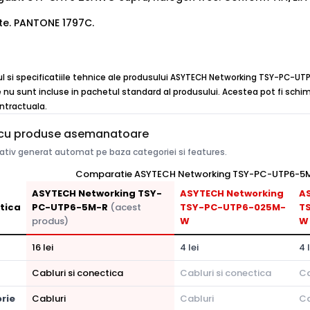
te. PANTONE 1797C.
cul si specificatiile tehnice ale produsului ASYTECH Networking TSY-PC-UT
e nu sunt incluse in pachetul standard al produsului. Acestea pot fi schim
ontractuala.
cu produse asemanatoare
tiv generat automat pe baza categoriei si features.
Comparatie ASYTECH Networking TSY-PC-UTP6-5M-R
ASYTECH Networking TSY-
ASYTECH Networking
A
tica
PC-UTP6-5M-R
(acest
TSY-PC-UTP6-025M-
T
produs)
W
W
16 lei
4 lei
4 
Cabluri si conectica
Cabluri si conectica
Ca
rie
Cabluri
Cabluri
Ca