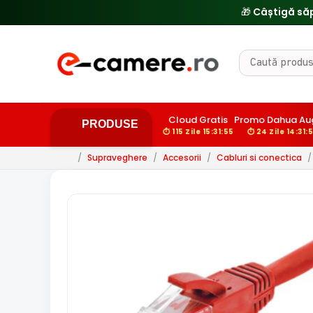
Cloud Gratis
Promo Dahua Au
PRODUSE
⏱ 115 Zile 15:31:54
⏱ 24 Zile 14:31:
/
Supraveghere
/
Accesorii
/
Cabluri si conectica
/