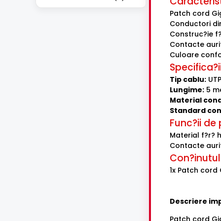
Caracterist
Patch cord Gig
Conductori d
Construc?ie f?
Contacte aurit
Culoare conf
Specifica?i
Tip cablu:
UTP
Lungime:
5 me
Material con
Standard con
Func?ii de
Material f?r? 
Contacte aurit
Con?inutul
1x Patch cord
Descriere im
Patch cord Gi