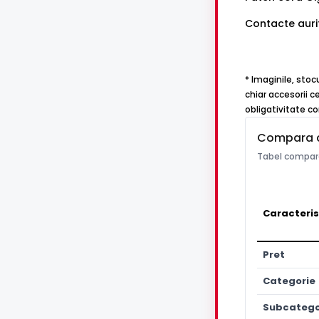
Contacte auri
* Imaginile, sto
chiar accesorii c
obligativitate c
Compara 
Tabel compara
Caracteris
Pret
Categorie
Subcatego