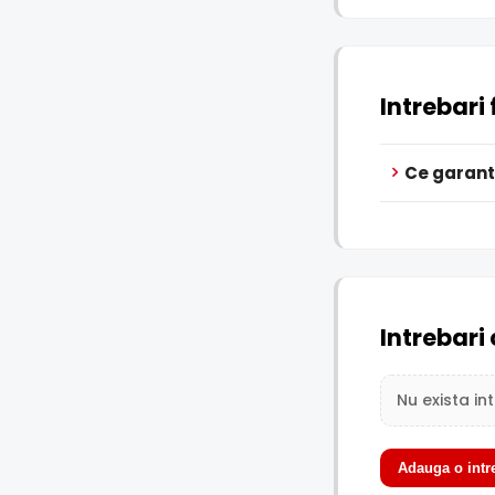
Intrebari
Ce garant
Intrebari 
Nu exista in
Adauga o intr