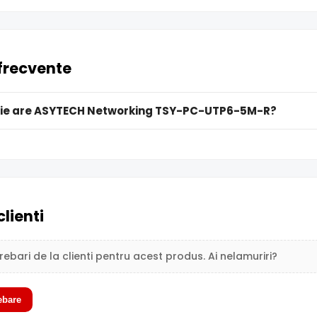
 frecvente
ie are ASYTECH Networking TSY-PC-UTP6-5M-R?
clienti
trebari de la clienti pentru acest produs. Ai nelamuriri?
ebare