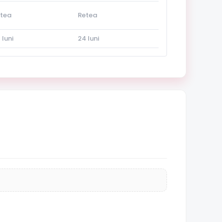
tea
Retea
 luni
24 luni