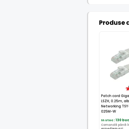
Produse 
Patch cord Giga
LSZH, 0.25m, al
Networking TS
025M-W
In stoc
: 130 bu
Comandă până în 
expediem azi