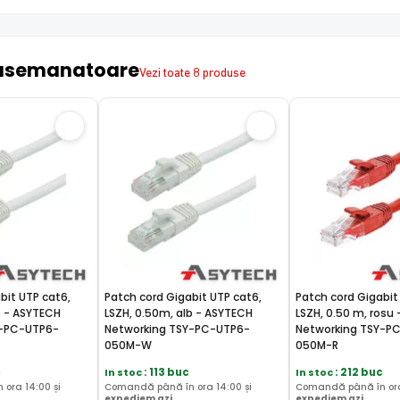
asemanatoare
Vezi toate 8 produse
bit UTP cat6,
Patch cord Gigabit UTP cat6,
Patch cord Gigabit
b - ASYTECH
LSZH, 0.50m, alb - ASYTECH
LSZH, 0.50 m, rosu
Y-PC-UTP6-
Networking TSY-PC-UTP6-
Networking TSY-P
050M-W
050M-R
c
In stoc
: 113 buc
In stoc
: 212 buc
ora 14:00 și
Comandă până în ora 14:00 și
Comandă până în ora
expediem azi
expediem azi