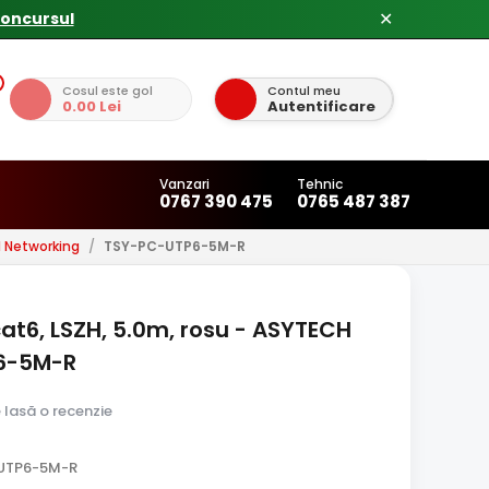
✕
Cosul este gol
Contul meu
0.00 Lei
Autentificare
Vanzari
Tehnic
0767 390 475
0765 487 387
 Networking
/
TSY-PC-UTP6-5M-R
at6, LSZH, 5.0m, rosu - ASYTECH
6-5M-R
e lasă o recenzie
-UTP6-5M-R