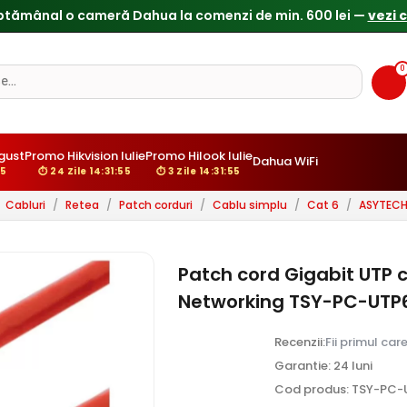
0
gust
Promo Hikvision Iulie
Promo Hilook Iulie
Dahua WiFi
54
⏱ 24 Zile 14:31:54
⏱ 3 Zile 14:31:54
Cabluri
/
Retea
/
Patch corduri
/
Cablu simplu
/
Cat 6
/
ASYTECH
Patch cord Gigabit UTP c
Networking TSY-PC-UTP
Recenzii:
Fii primul car
Garantie: 24 luni
Cod produs: TSY-PC