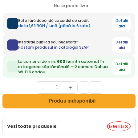
Nu se poate livra.
Detalii
Rate fără dobândă cu cardul de credit
de la 1,63 RON / lună (până la 6 rate)
aici
Detalii
Instituție publică sau bugetară?
Postăm produsul în catalogul SEAP
aici
La comenzi de min.
600 lei
intri automat în
Detalii
extragerea săptămânală — 2 camere Dahua
aici
Wi-Fi 6 cadou.
-
+
Produs indisponibil
Vezi toate produsele