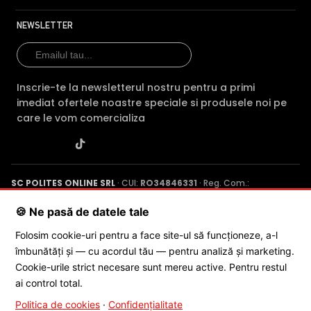
NEWSLETTER
Inscrie-te la newsletterul nostru pentru a primi
imediat ofertele noastre speciale si produsele noi pe
care le vom comercializa
SC POLITES ONLINE SRL
· CUI:
RO34846331
· Reg. Com.:
J2015001227161
· Capital social: 200 RON · Sediu: Str. Petrache
Poenaru, Nr. 1, Craiova, Jud. Dolj ·
Contactează-ne
·
Service produs
🍪 Ne pasă de datele tale
Folosim cookie-uri pentru a face site-ul să funcționeze, a-l
îmbunătăți și — cu acordul tău — pentru analiză și marketing.
© 2026 SC POLITES ONLINE SRL
Cookie-urile strict necesare sunt mereu active. Pentru restul
ai control total.
Politica de cookies
·
Confidențialitate