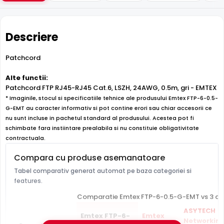
Descriere
Patchcord
Alte functii:
Patchcord FTP RJ45-RJ45 Cat.6, LSZH, 24AWG, 0.5m, gri - EMTEX
* Imaginile, stocul si specificatiile tehnice ale produsului Emtex FTP-6-0.5-
G-EMT au caracter informativ si pot contine erori sau chiar accesorii ce
nu sunt incluse in pachetul standard al produsului. Acestea pot fi
schimbate fara instiintare prealabila si nu constituie obligativitate
contractuala.
Compara cu produse asemanatoare
Tabel comparativ generat automat pe baza categoriei si
features.
Comparatie Emtex FTP-6-0.5-G-EMT vs 3 alt
ASYTECH
Emtex FTP-6-
Emtex
Networkin