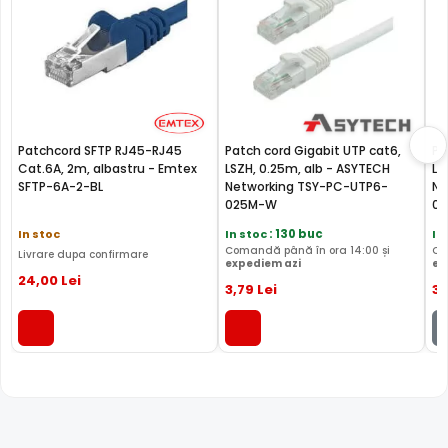
Patchcord SFTP RJ45-RJ45
Patch cord Gigabit UTP cat6,
Pa
Cat.6A, 2m, albastru - Emtex
LSZH, 0.25m, alb - ASYTECH
LS
SFTP-6A-2-BL
Networking TSY-PC-UTP6-
Ne
025M-W
0
In stoc
In stoc
: 130 buc
In
Comandă până în ora 14:00 și
Co
Livrare dupa confirmare
expediem azi
ex
24
,00
Lei
3
,79
Lei
3
,