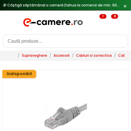
🎁 Câștigă săptămânal o cameră Dahua la comenzi de min. 600 lei —
✕
0
0
/
Supraveghere
/
Accesorii
/
Cabluri si conectica
/
Cablur
Indisponibil