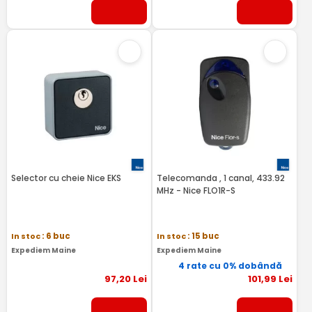
Selector cu cheie Nice EKS
Telecomanda , 1 canal, 433.92
MHz - Nice FLO1R-S
In stoc
: 6 buc
In stoc
: 15 buc
Expediem Maine
Expediem Maine
4 rate cu 0% dobândă
97
,20
Lei
101
,99
Lei