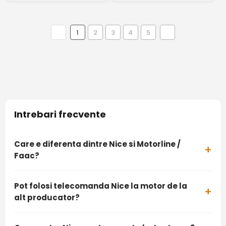
1
2
3
4
5
Intrebari frecvente
Care e diferenta dintre Nice si Motorline /
Faac?
Pot folosi telecomanda Nice la motor de la
alt producator?