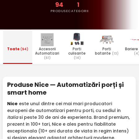
94
1
PRODUSE
CATEGORII
Toate
(94)
Accesorii
Porti
Porti
Bariere
Automatizari
culisante
batante
(13)
(4
(61)
(14)
Produse Nice — Automatizări porți și
smart home
Nice
este unul dintre cei mai mari producatori
europeni de automatizari pentru porti, cu sediul in
Italia
si peste 30 de ani de experienta. Brand premium,
prezent in 100+ tari, Nice e ales pentru fiabilitate
exceptionala (10+ ani durata de viata in regim intens)
si design elegant adaptat arhitecturii moderne.