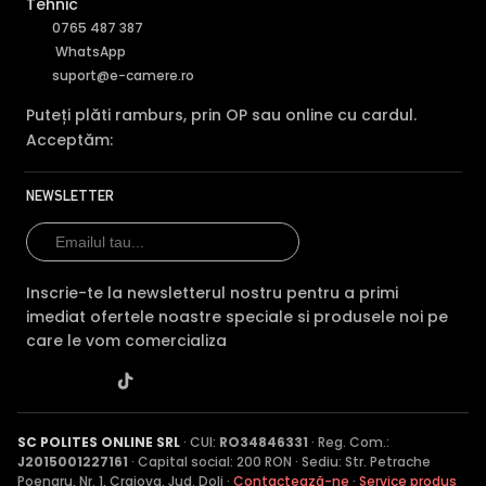
Tehnic
Multe modele Nice accepta modulul
IT4WIFI
sau
0765 487 387
Core IT4WIFI
care permite control prin aplicatia
WhatsApp
MyNice (Android/iOS): deschidere/inchidere de
suport@e-camere.ro
oriunde prin internet, programari orare, partajare
acces cu pana la 99 utilizatori, integrare cu Alexa si
Puteți plăti ramburs, prin OP sau online cu cardul.
Google Home (comanda vocala "deschide poarta").
Acceptăm:
Modulul se conecteaza direct la portul BlueBUS al
placii.
NEWSLETTER
Garantie si fiabilitate
Standard 24 luni, extinsa la 5 ani pe seriile ROBUS,
RUN, ROBO si bariere prin inregistrare pe nice.com cu
Inscrie-te la newsletterul nostru pentru a primi
codul produsului in primele 60 zile. Avem stoc piese
imediat ofertele noastre speciale si produsele noi pe
de schimb pentru maintenance (rulmenti, encodere,
care le vom comercializa
placi electronice) pentru toate seriile lansate in
ultimii 15 ani — evitati inlocuirea completa.
Standarde si certificari
Toate produsele Nice respecta
EN 13241
(porti
SC POLITES ONLINE SRL
· CUI:
RO34846331
· Reg. Com.:
industriale, comerciale si rezidentiale),
EN 12453
J2015001227161
· Capital social: 200 RON · Sediu: Str. Petrache
Poenaru, Nr. 1, Craiova, Jud. Dolj ·
(siguranta in utilizare),
EN 12445
Contactează-ne
(testare functionare)
·
Service produs