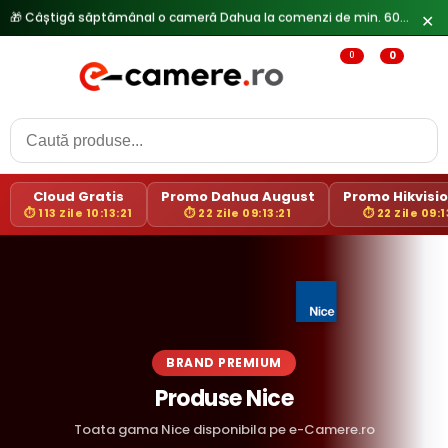
✕
🔥
Reduceri de pana la 25% doar in luna iulie → Vezi ofertele
0
0
Cloud Gratis
Promo Dahua August
Promo Hikvision
⏱ 113 Zile 10:13:21
⏱ 22 Zile 09:13:21
⏱ 22 Zile 09:1
BRAND PREMIUM
Produse Nice
Toata gama Nice disponibila pe e-Camere.ro