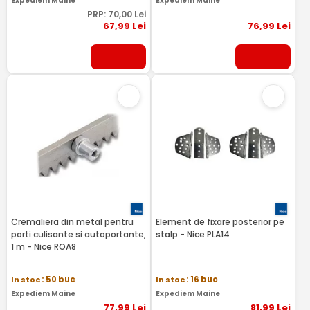
Expediem Maine
Expediem Maine
PRP:
70
,00
Lei
67
,99
Lei
76
,99
Lei
Cremaliera din metal pentru
Element de fixare posterior pe
porti culisante si autoportante,
stalp - Nice PLA14
1 m - Nice ROA8
In stoc
: 50 buc
In stoc
: 16 buc
Expediem Maine
Expediem Maine
77
,99
Lei
81
,99
Lei