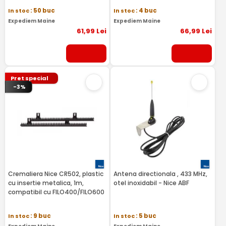
In stoc
: 50 buc
In stoc
: 4 buc
Expediem Maine
Expediem Maine
61
,99
Lei
66
,99
Lei
Pret special
-3%
Cremaliera Nice CR502, plastic
Antena directionala , 433 MHz,
cu insertie metalica, 1m,
otel inoxidabil - Nice ABF
compatibil cu FILO400/FILO600
In stoc
: 9 buc
In stoc
: 5 buc