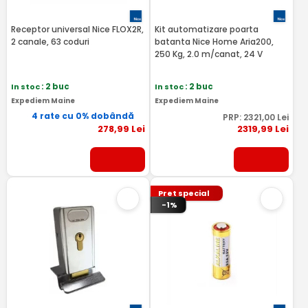
Receptor universal Nice FLOX2R,
Kit automatizare poarta
2 canale, 63 coduri
batanta Nice Home Aria200,
250 Kg, 2.0 m/canat, 24 V
In stoc
: 2 buc
In stoc
: 2 buc
Expediem Maine
Expediem Maine
4 rate cu 0% dobândă
PRP:
2321
,00
Lei
278
,99
Lei
2319
,99
Lei
Pret special
-1%