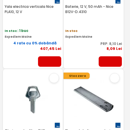
Yala electrica verticala Nice
Baterie, 12 V, 50 mAh - Nice
PLA10, 12 V
B12V-D.4310
In stoc
: 1 buc
In stoc
Expediem Maine
Expediem Maine
4 rate cu 0% dobândă
PRP:
8
,10
Lei
407
,45
Lei
8
,09
Lei
Stoc zero