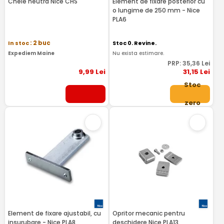
Cheie neutra Nice CHS
Element de fixare posterior cu
o lungime de 250 mm - Nice
PLA6
In stoc
: 2 buc
Stoc 0. Revine.
Expediem Maine
Nu exista estimare.
PRP:
35
,36
Lei
9
,99
Lei
31
,15
Lei
Stoc
zero
Element de fixare ajustabil, cu
Opritor mecanic pentru
insurubare - Nice PLA8
deschidere Nice PLA13