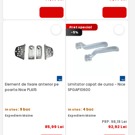
Pret special
-5%
Element de fixare anterior pe
Limitator capat de cursa - Nice
poarta Nice PLA15
SPGAP10600
In stoc
: 9 buc
In stoc
: 4 buc
Expediem Maine
Expediem Maine
PRP:
98
,18
Lei
85
,99
Lei
92
,92
Lei