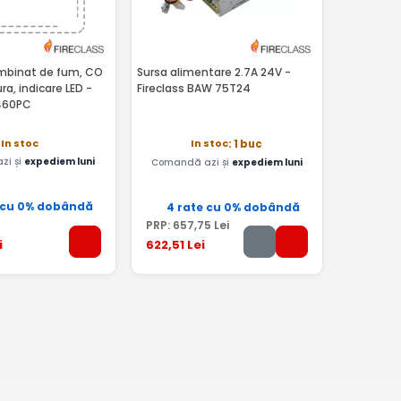
mbinat de fum, CO
Sursa alimentare 2.7A 24V -
a, indicare LED -
Fireclass BAW 75T24
C460PC
In stoc
In stoc
: 1 buc
zi și
expediem luni
Comandă azi și
expediem luni
 cu 0% dobândă
4 rate cu 0% dobândă
PRP:
657
,75
Lei
i
622
,51
Lei