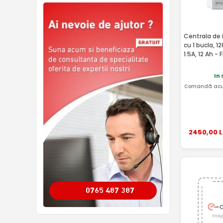
Centrala de 
cu 1 bucla, 1
1.5A, 12 Ah -
In 
Comandă acu
2450
,00
L
0765 487 387