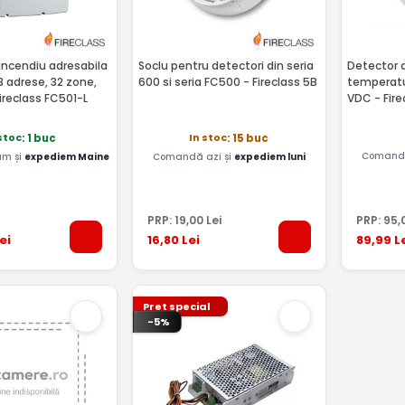
incendiu adresabila
Soclu pentru detectori din seria
Detector d
28 adrese, 32 zone,
600 si seria FC500 - Fireclass 5B
temperatur
 Fireclass FC501-L
VDC - Fire
stoc
In stoc
: 1 buc
: 15 buc
Comandă
m și
expediem Maine
Comandă azi și
expediem luni
PRP:
19
,00
Lei
PRP:
95
,
ei
16
,80
Lei
89
,99
L
Pret special
-5%