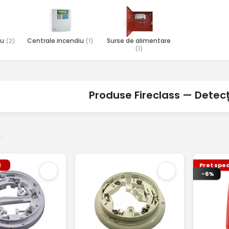
iu
Centrale incendiu
Surse de alimentare
(2)
(1)
(1)
Produse Fireclass — Detecț
l
Pret spec
-6%