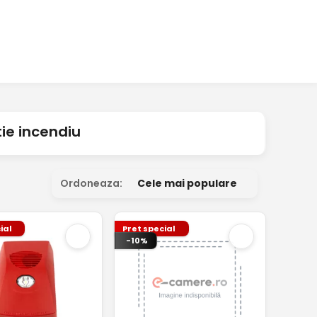
ie incendiu
Ordoneaza:
Cele mai populare
ial
Pret special
-10%