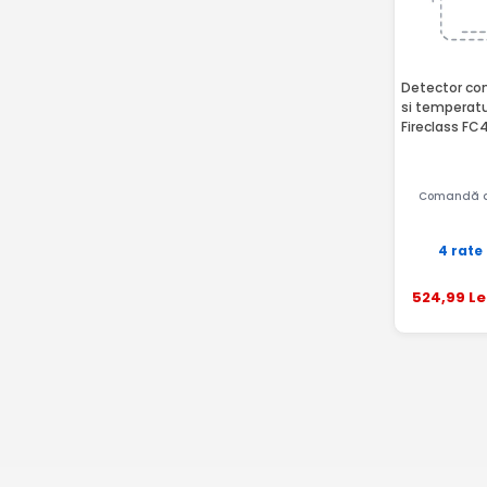
Detector co
si temperatur
Fireclass F
Comandă a
4 rate
524
,99
Le