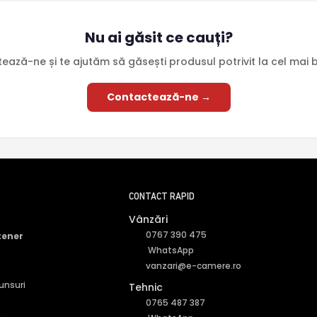
Nu ai găsit ce cauți?
ează-ne și te ajutăm să găsești produsul potrivit la cel mai b
Contactează-ne →
CONTACT RAPID
Vânzări
0767 390 475
tener
WhatsApp
vanzari@e-camere.ro
punsuri
Tehnic
0765 487 387