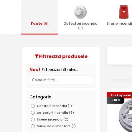
Toate
Detectori incendiu
Sirene incend
(9)
(5)
Filtreaza produsele
Nou!
Filtreaza filtrele...
Pret specia
Categorie
-61%
Centrale incendiu
(1)
Detectori incendiu
(5)
Sirene incendiu
(2)
Surse de alimentare
(1)