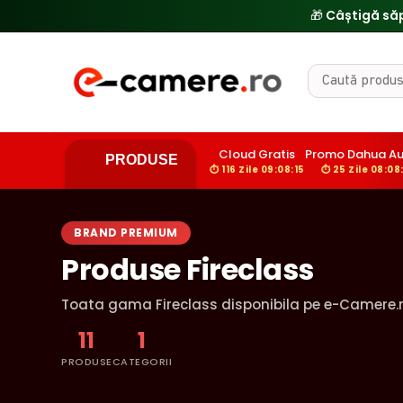
🎁 Câștigă să
Cloud Gratis
Promo Dahua A
PRODUSE
⏱ 116 Zile 09:08:14
⏱ 25 Zile 08:08
BRAND PREMIUM
Produse Fireclass
Toata gama Fireclass disponibila pe e-Camere.
11
1
PRODUSE
CATEGORII