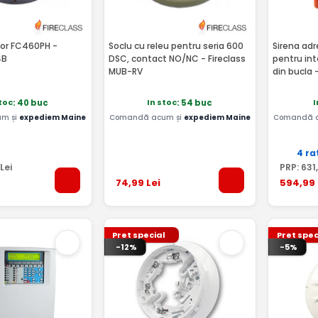
tor FC460PH -
Soclu cu releu pentru seria 600
Sirena adr
4B
DSC, contact NO/NC - Fireclass
pentru int
MUB-RV
din bucla 
toc
In stoc
I
: 40 buc
: 54 buc
m și
expediem Maine
Comandă acum și
expediem Maine
Comandă 
4 ra
Lei
PRP:
631
74
,99
Lei
594
,99
Pret special
Pret spec
-12%
-5%