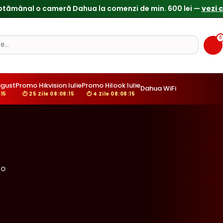
ptămânal o cameră Dahua la comenzi de min. 600 lei —
vezi 
0
ugust
Promo Hikvision Iulie
Promo Hilook Iulie
Dahua WiFi
:14
⏱ 25 Zile 08:08:14
⏱ 4 Zile 08:08:14
ro