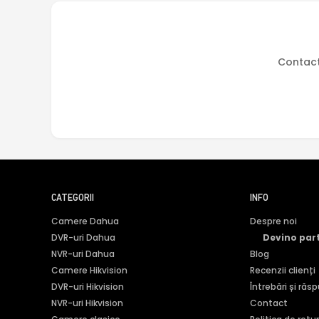
Contact
CATEGORII
INFO
Camere Dahua
Despre noi
DVR-uri Dahua
Devino par
NVR-uri Dahua
Blog
Camere Hikvision
Recenzii clienți
DVR-uri Hikvision
Întrebări și răs
NVR-uri Hikvision
Contact