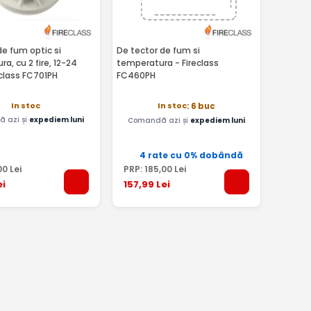
e fum optic si
De tector de fum si
a, cu 2 fire, 12-24
temperatura - Fireclass
class FC701PH
FC460PH
In stoc
In stoc
: 6 buc
 azi și
expediem luni
Comandă azi și
expediem luni
4 rate cu 0% dobândă
00
Lei
PRP:
185
,00
Lei
ei
157
,99
Lei