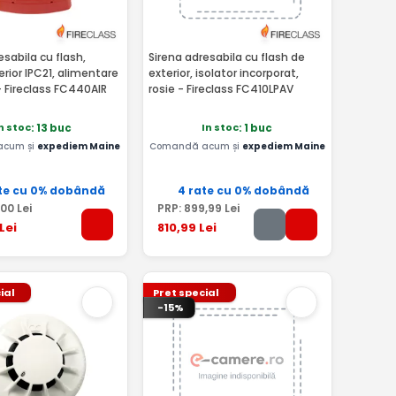
esabila cu flash,
Sirena adresabila cu flash de
erior IPC21, alimentare
exterior, isolator incorporat,
- Fireclass FC440AIR
rosie - Fireclass FC410LPAV
n stoc
In stoc
: 13 buc
: 1 buc
acum și
expediem Maine
Comandă acum și
expediem Maine
te cu 0% dobândă
4 rate cu 0% dobândă
,00
Lei
PRP:
899
,99
Lei
Lei
810
,99
Lei
ial
Pret special
-15%