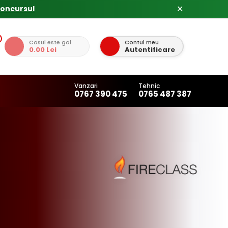
concursul
✕
Cosul este gol
Contul meu
0.00 Lei
Autentificare
Vanzari
Tehnic
0767 390 475
0765 487 387