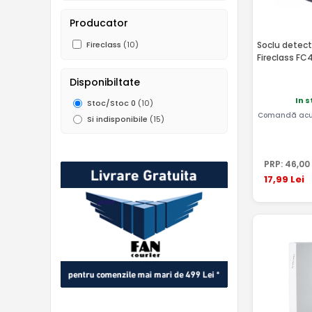
Producator
Soclu detec
Fireclass
(10)
Fireclass FC
Disponibiltate
In s
Stoc/Stoc 0
(10)
Comandă acu
Si indisponibile
(15)
PRP:
46
,00
17
,99
Lei