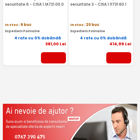
securitate 6 - CISA 1.1A721.00.0
securitate 3 - CISA 1.11731.60.1
In stoc
: 6 buc
In stoc
: 20 buc
Expediem Poimaine
Expediem Poimaine
4 rate cu 0% dobândă
4 rate cu 0% dobândă
381
,00
Lei
414
,99
Lei
0767 390 475