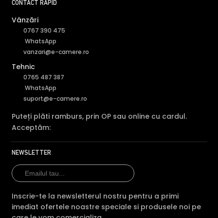
CONTACT RAPID
Vânzări
0767 390 475
WhatsApp
vanzari@e-camere.ro
Tehnic
0765 487 387
WhatsApp
suport@e-camere.ro
Puteți plăti ramburs, prin OP sau online cu cardul.
Acceptăm:
NEWSLETTER
Inscrie-te la newsletterul nostru pentru a primi
imediat ofertele noastre speciale si produsele noi pe
care le vom comercializa