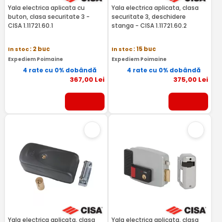
Yala electrica aplicata cu
Yala electrica aplicata, clasa
buton, clasa securitate 3 -
securitate 3, deschidere
CISA 1.11721.60.1
stanga - CISA 1.11721.60.2
In stoc
: 2 buc
In stoc
: 15 buc
Expediem Poimaine
Expediem Poimaine
4 rate cu 0% dobândă
4 rate cu 0% dobândă
367
,00
Lei
375
,00
Lei
Yala electrica aplicata, clasa
Yala electrica aplicata, clasa