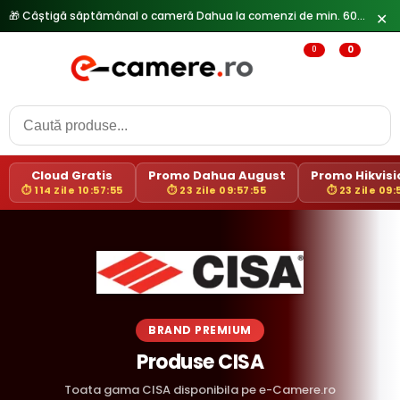
🎁 Câștigă săptămânal o cameră Dahua la comenzi de min. 600 lei —
✕
0
0
Cloud Gratis
Promo Dahua August
Promo Hikvisio
⏱ 114 Zile 10:57:55
⏱ 23 Zile 09:57:55
⏱ 23 Zile 09:
BRAND PREMIUM
Produse CISA
Toata gama CISA disponibila pe e-Camere.ro