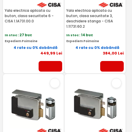
Yala electrica aplicata cu
Yala electrica aplicata cu
buton, clasa securitate 6 -
buton, clasa securitate 3,
CISA 1.1A731.00.0
deschidere stanga - CISA
1.11731.60.2
In stoc
: 27 buc
In stoc
: 14 buc
Expediem Poimaine
Expediem Poimaine
4 rate cu 0% dobândă
4 rate cu 0% dobândă
449
,99
Lei
384
,00
Lei