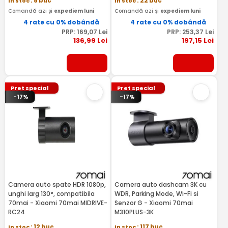
In stoc
: 5 buc
In stoc
: 22 buc
Comandă azi și
expediem luni
Comandă azi și
expediem luni
4 rate cu 0% dobândă
4 rate cu 0% dobândă
PRP:
169
,07
Lei
PRP:
253
,37
Lei
136
,99
Lei
197
,15
Lei
Pret special
Pret special
-17%
-17%
Camera auto spate HDR 1080p,
Camera auto dashcam 3K cu
unghi larg 130°, compatibila
WDR, Parking Mode, Wi-Fi si
70mai - Xiaomi 70mai MIDRIVE-
Senzor G - Xiaomi 70mai
RC24
M310PLUS-3K
In stoc
: 12 buc
In stoc
: 117 buc