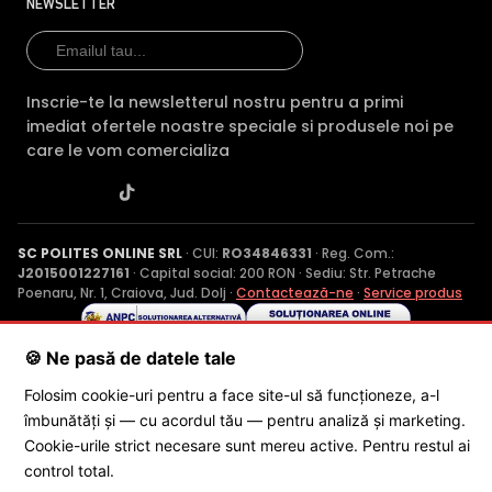
NEWSLETTER
Inscrie-te la newsletterul nostru pentru a primi
imediat ofertele noastre speciale si produsele noi pe
care le vom comercializa
SC POLITES ONLINE SRL
· CUI:
RO34846331
· Reg. Com.:
J2015001227161
· Capital social: 200 RON · Sediu: Str. Petrache
Poenaru, Nr. 1, Craiova, Jud. Dolj ·
Contactează-ne
·
Service produs
🍪 Ne pasă de datele tale
© 2026 SC POLITES ONLINE SRL
Folosim cookie-uri pentru a face site-ul să funcționeze, a-l
îmbunătăți și — cu acordul tău — pentru analiză și marketing.
Cookie-urile strict necesare sunt mereu active. Pentru restul ai
control total.