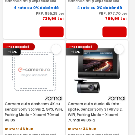
Comandă azi și
expediem luni
Comandă azi și
expediem luni
4 rate cu 0% dobândă
4 rate cu 0% dobândă
PRP:
855
,28
Lei
PRP:
977
,70
Lei
739
,99
Lei
799
,99
Lei
Pret special
Pret special
-16%
-16%
Camera auto dashcam 4K cu
Camera auto duala 4K fata-
senzor Sony Starvis 2, GPS, WiFi,
spate, Senzor Sony STARVIS 2,
Parking Mode - Xiaomi 70mai
WiFi, Parking Mode - Xiaomi
A810S
70mai A810S-2
In stoc
: 46 buc
In stoc
: 34 buc