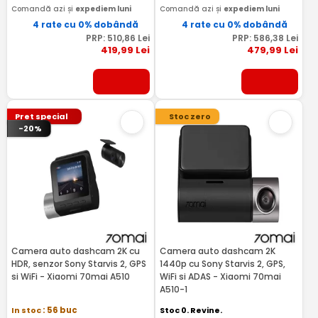
Comandă azi și
expediem luni
Comandă azi și
expediem luni
4 rate cu 0% dobândă
4 rate cu 0% dobândă
PRP:
510
,86
Lei
PRP:
586
,38
Lei
419
,99
Lei
479
,99
Lei
Pret special
Stoc zero
-20%
Camera auto dashcam 2K cu
Camera auto dashcam 2K
HDR, senzor Sony Starvis 2, GPS
1440p cu Sony Starvis 2, GPS,
si WiFi - Xiaomi 70mai A510
WiFi si ADAS - Xiaomi 70mai
A510-1
In stoc
: 56 buc
Stoc 0. Revine.