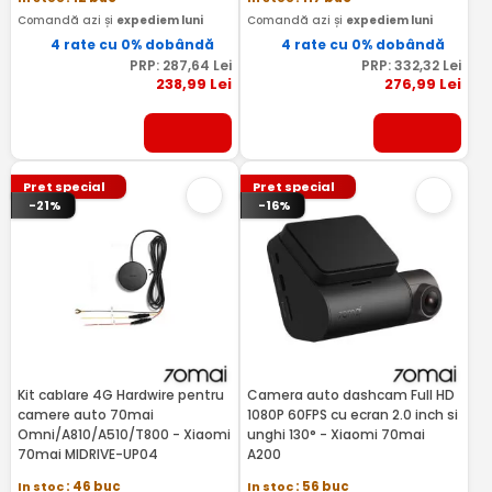
Comandă azi și
expediem luni
Comandă azi și
expediem luni
4 rate cu 0% dobândă
4 rate cu 0% dobândă
PRP:
287
,64
Lei
PRP:
332
,32
Lei
238
,99
Lei
276
,99
Lei
Pret special
Pret special
-21%
-16%
Kit cablare 4G Hardwire pentru
Camera auto dashcam Full HD
camere auto 70mai
1080P 60FPS cu ecran 2.0 inch si
Omni/A810/A510/T800 - Xiaomi
unghi 130° - Xiaomi 70mai
70mai MIDRIVE-UP04
A200
In stoc
: 46 buc
In stoc
: 56 buc