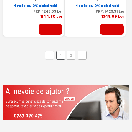
4 rate cu 0% dobândă
4 rate cu 0% dobândă
PRP:
1249
,63
Lei
PRP:
1429
,31
Lei
1144
,80
Lei
1348
,99
Lei
1
2
0767 390 475