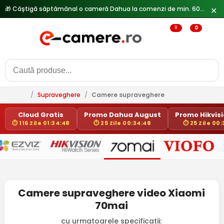
🎁 Câștigă săptămânal o cameră Dahua la comenzi de min. 600 lei —
✕
0
0
/
Supraveghere
/
Camere supraveghere
Cloud Gratis
Promo Dahua August
Promo Hikvisio
⏱ 116 Zile 01:34:48
⏱ 25 Zile 00:34:48
⏱ 25 Zile 00
Camere supraveghere video Xiaomi
70mai
cu urmatoarele specificatii: