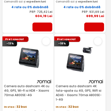
Comandă azi și
expediem luni
Comandă azi și
expediem luni
4 rate cu 0% dobândă
4 rate cu 0% dobândă
PRP:
725
,42
Lei
PRP:
931
,69
Lei
604
,19
Lei
699
,99
Lei
Pret special
Pret special
-13%
-18%
Camera auto dashcam 4K cu
Camera auto dashcam 4K
4G, GPS, Wi-Fi si HDR - Xiaomi
fata-spate cu 4G, GPS, WiFi si
70mai A800SE-4G
ADAS - Xiaomi 70mai A800SE-
1-4G
In stoc
: 32 buc
In stoc
: 32 buc