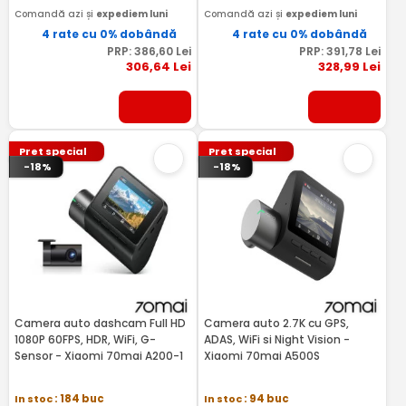
Comandă azi și
expediem luni
Comandă azi și
expediem luni
4 rate cu 0% dobândă
4 rate cu 0% dobândă
PRP:
386
,60
Lei
PRP:
391
,78
Lei
306
,64
Lei
328
,99
Lei
Pret special
Pret special
-18%
-18%
Camera auto dashcam Full HD
Camera auto 2.7K cu GPS,
1080P 60FPS, HDR, WiFi, G-
ADAS, WiFi si Night Vision -
Sensor - Xiaomi 70mai A200-1
Xiaomi 70mai A500S
In stoc
: 184 buc
In stoc
: 94 buc