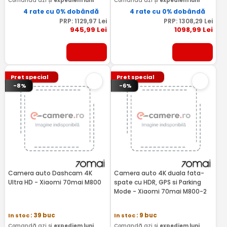
Comandă azi și
expediem luni
Comandă azi și
expediem luni
4 rate cu 0% dobândă
4 rate cu 0% dobândă
PRP:
1129
,97
Lei
PRP:
1308
,29
Lei
945
,99
Lei
1098
,99
Lei
Pret special
Pret special
-8%
-6%
Camera auto Dashcam 4K
Camera auto 4K duala fata-
Ultra HD - Xiaomi 70mai M800
spate cu HDR, GPS si Parking
Mode - Xiaomi 70mai M800-2
In stoc
: 39 buc
In stoc
: 9 buc
Comandă azi și
expediem luni
Comandă azi și
expediem luni