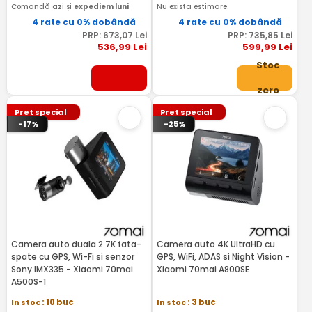
Comandă azi și
expediem luni
Nu exista estimare.
4 rate cu 0% dobândă
4 rate cu 0% dobândă
PRP:
673
,07
Lei
PRP:
735
,85
Lei
536
,99
Lei
599
,99
Lei
Stoc
zero
Pret special
Pret special
-17%
-25%
Camera auto duala 2.7K fata-
Camera auto 4K UltraHD cu
spate cu GPS, Wi-Fi si senzor
GPS, WiFi, ADAS si Night Vision -
Sony IMX335 - Xiaomi 70mai
Xiaomi 70mai A800SE
A500S-1
In stoc
: 10 buc
In stoc
: 3 buc