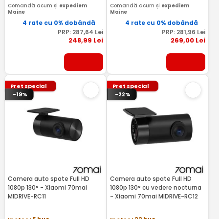
Comandă acum și
expediem
Comandă acum și
expediem
Maine
Maine
4 rate cu 0% dobândă
4 rate cu 0% dobândă
PRP:
287
,64
Lei
PRP:
281
,96
Lei
248
,99
Lei
269
,00
Lei
Pret special
Pret special
-19%
-22%
Camera auto spate Full HD
Camera auto spate Full HD
1080p 130° - Xiaomi 70mai
1080p 130° cu vedere nocturna
MIDRIVE-RC11
- Xiaomi 70mai MIDRIVE-RC12