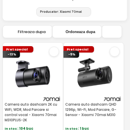
Producator: Xiaomi 70mai
Filtreaza dupa
Ordoneaza dupa
Pret special
Pret special
-13%
-5%
Camera auto dashcam 2K cu
Camera auto dashcam QHD
WiFi, WDR, Mod Parcare si
1296p, Wi-Fi, Mod Parcare, G-
control vocal - Xiaomi 70mai
Sensor - Xiaomi 70mai M310
M310PLUS-2K
In stoc
: 104 buc
In stoc
: 1 buc