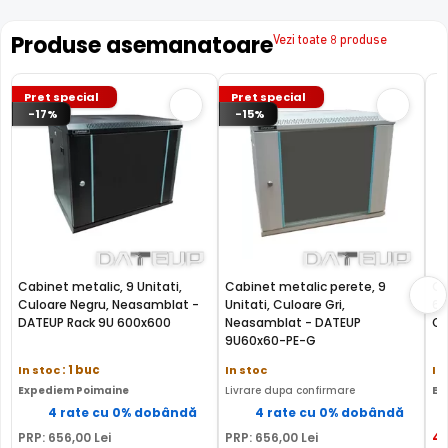
Produse asemanatoare
Vezi toate 8 produse
Pret special
Pret special
-17%
-15%
Cabinet metalic, 9 Unitati,
Cabinet metalic perete, 9
Ca
Culoare Negru, Neasamblat -
Unitati, Culoare Gri,
60
DATEUP Rack 9U 600x600
Neasamblat - DATEUP
OE
9U60x60-PE-G
In stoc
: 1 buc
In stoc
In
Expediem Poimaine
Livrare dupa confirmare
Ex
4 rate cu 0% dobândă
4 rate cu 0% dobândă
4
PRP:
656
,00
Lei
PRP:
656
,00
Lei