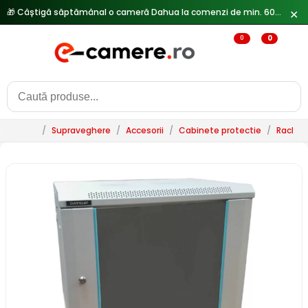
🎁 Câștigă săptămânal o cameră Dahua la comenzi de min. 600 lei —
✕
0
0
/
Supraveghere
/
Accesorii
/
Cabinete protectie
/
Rack-ur