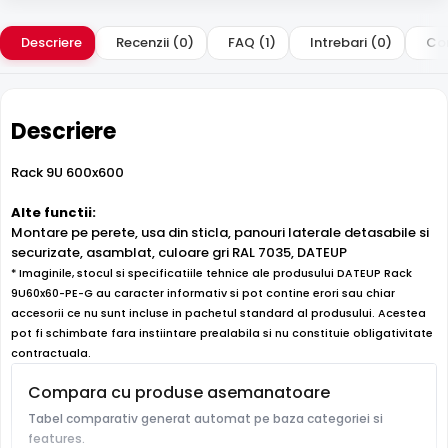
Descriere
Recenzii (0)
FAQ (1)
Intrebari (0)
Com
Descriere
Rack 9U 600x600
Alte functii:
Montare pe perete, usa din sticla, panouri laterale detasabile si
securizate, asamblat, culoare gri RAL 7035, DATEUP
* Imaginile, stocul si specificatiile tehnice ale produsului DATEUP Rack
9U60x60-PE-G au caracter informativ si pot contine erori sau chiar
accesorii ce nu sunt incluse in pachetul standard al produsului. Acestea
pot fi schimbate fara instiintare prealabila si nu constituie obligativitate
contractuala.
Compara cu produse asemanatoare
Tabel comparativ generat automat pe baza categoriei si
features.