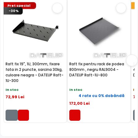
Pret special
-30%
Raft fix 19", 1U, 300mm, fixare
Raft fix pentru rack de podea
Ra
fata in 2 puncte, sarcina 30kg,
800mm , negru RAL9004 -
45
culoare neagra - DATEUP Raft-
DATEUP Raft-1U-800
DA
1U-300
In stoc
In stoc
In
4 rate cu 0% dobândă
72
,99
Lei
71
172
,00
Lei