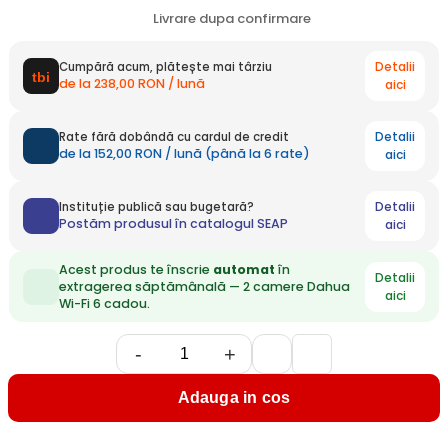
Livrare dupa confirmare
Detalii
Cumpără acum, plătește mai târziu
de la 238,00 RON / lună
aici
Detalii
Rate fără dobândă cu cardul de credit
de la 152,00 RON / lună (până la 6 rate)
aici
Detalii
Instituție publică sau bugetară?
Postăm produsul în catalogul SEAP
aici
Acest produs te înscrie
automat
în
Detalii
extragerea săptămânală — 2 camere Dahua
aici
Wi-Fi 6 cadou.
-
+
Adauga in cos