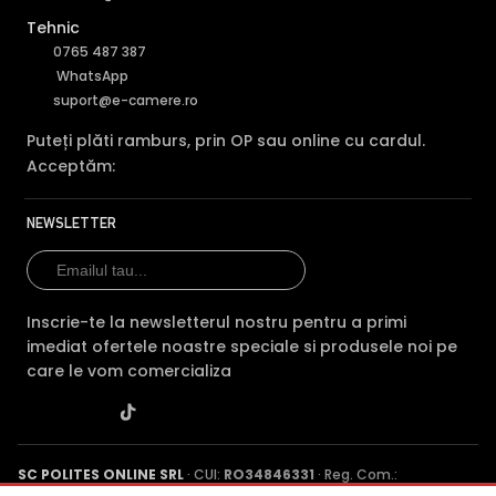
Tehnic
0765 487 387
WhatsApp
suport@e-camere.ro
Puteți plăti ramburs, prin OP sau online cu cardul.
Acceptăm:
NEWSLETTER
Inscrie-te la newsletterul nostru pentru a primi
imediat ofertele noastre speciale si produsele noi pe
care le vom comercializa
SC POLITES ONLINE SRL
· CUI:
RO34846331
· Reg. Com.:
J2015001227161
· Capital social: 200 RON · Sediu: Str. Petrache