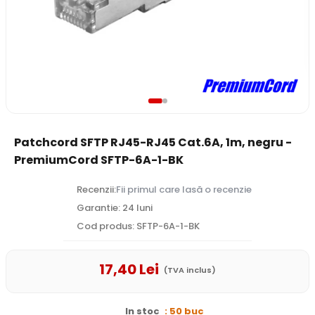
Patchcord SFTP RJ45-RJ45 Cat.6A, 1m, negru -
PremiumCord SFTP-6A-1-BK
Recenzii:
Fii primul care lasă o recenzie
Garantie: 24 luni
Cod produs: SFTP-6A-1-BK
17
,40
Lei
(TVA inclus)
In stoc
: 50 buc