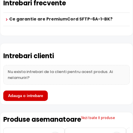
Intrebari frecvente
Retea
Retea
Retea
subcategorie
Garantie
24 luni
24 luni
24 luni
Ce garantie are PremiumCord SFTP-6A-1-BK?
Intrebari clienti
Nu exista intrebari de la clienti pentru acest produs. Ai
nelamuriri?
Adauga o intrebare
Produse asemanatoare
Vezi toate 8 produse