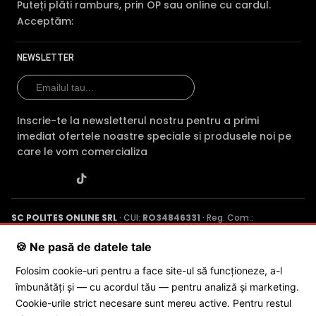
Puteți plăti ramburs, prin OP sau online cu cardul.
Acceptăm:
NEWSLETTER
Inscrie-te la newsletterul nostru pentru a primi
imediat ofertele noastre speciale si produsele noi pe
care le vom comercializa
SC POLITES ONLINE SRL
· CUI:
RO34846331
· Reg. Com.:
J2015001227161
· Capital social: 200 RON · Sediu: Str. Petrache
Poenaru, Nr. 1, Craiova, Jud. Dolj ·
Contactează-ne
·
Service produs
🍪 Ne pasă de datele tale
Folosim cookie-uri pentru a face site-ul să funcționeze, a-l
îmbunătăți și — cu acordul tău — pentru analiză și marketing.
© 2026 SC POLITES ONLINE SRL
Cookie-urile strict necesare sunt mereu active. Pentru restul