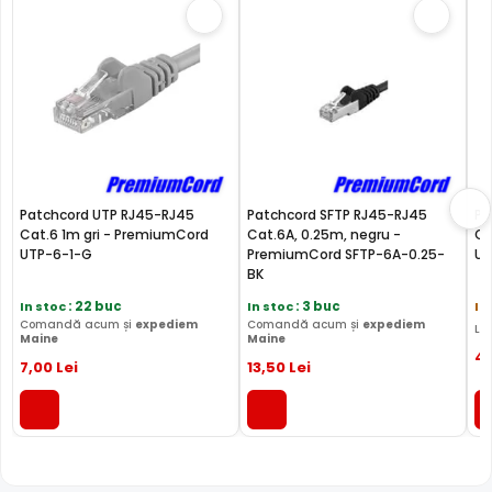
Patchcord UTP RJ45-RJ45
Patchcord SFTP RJ45-RJ45
Pa
Cat.6 1m gri - PremiumCord
Cat.6A, 0.25m, negru -
Ca
UTP-6-1-G
PremiumCord SFTP-6A-0.25-
UT
BK
In stoc
: 22 buc
In stoc
: 3 buc
In
Comandă acum și
expediem
Comandă acum și
expediem
Li
Maine
Maine
4
7
,00
Lei
13
,50
Lei