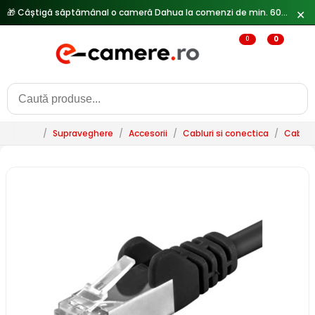
🎁 Câștigă săptămânal o cameră Dahua la comenzi de min. 600 lei —
✕
0
0
/
Supraveghere
/
Accesorii
/
Cabluri si conectica
/
Cablur