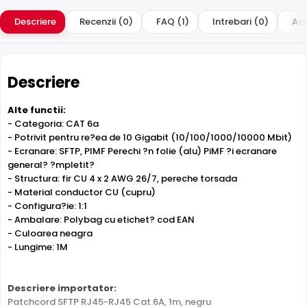
Descriere
Recenzii (0)
FAQ (1)
Intrebari (0)
Ase
Descriere
Alte functii:
- Categoria: CAT 6a
- Potrivit pentru re?ea de 10 Gigabit (10/100/1000/10000 Mbit)
- Ecranare: SFTP, PIMF Perechi ?n folie (alu) PiMF ?i ecranare
general? ?mpletit?
- Structura: fir CU 4 x 2 AWG 26/7, pereche torsada
- Material conductor CU (cupru)
- Configura?ie: 1:1
- Ambalare: Polybag cu etichet? cod EAN
- Culoarea neagra
- Lungime: 1M
Descriere importator:
Patchcord SFTP RJ45-RJ45 Cat.6A, 1m, negru