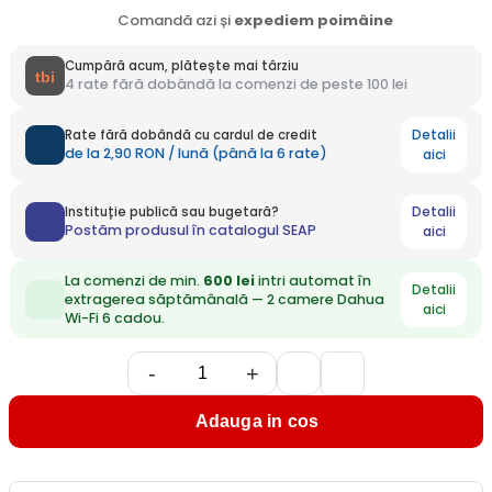
Comandă azi și
expediem
poimâine
Cumpără acum, plătește mai târziu
4 rate fără dobândă la comenzi de peste 100 lei
Detalii
Rate fără dobândă cu cardul de credit
de la 2,90 RON / lună (până la 6 rate)
aici
Detalii
Instituție publică sau bugetară?
Postăm produsul în catalogul SEAP
aici
La comenzi de min.
600 lei
intri automat în
Detalii
extragerea săptămânală — 2 camere Dahua
aici
Wi-Fi 6 cadou.
-
+
Adauga in cos