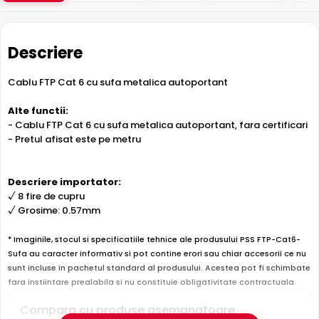
Descriere
Cablu FTP Cat 6 cu sufa metalica autoportant
Alte functii:
- Cablu FTP Cat 6 cu sufa metalica autoportant, fara certificari
- Pretul afisat este pe metru
Descriere importator:
√ 8 fire de cupru
√ Grosime: 0.57mm
* Imaginile, stocul si specificatiile tehnice ale produsului PSS FTP-Cat6-
Sufa au caracter informativ si pot contine erori sau chiar accesorii ce nu
sunt incluse in pachetul standard al produsului. Acestea pot fi schimbate
fara instiintare prealabila si nu constituie obligativitate contractuala.
Compara cu produse asemanatoare