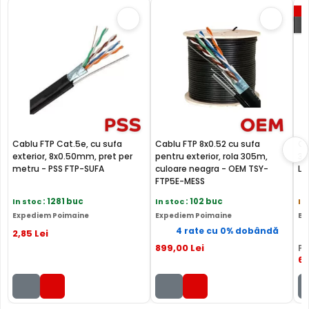
P
Cablu FTP Cat.5e, cu sufa
Cablu FTP 8x0.52 cu sufa
Ca
exterior, 8x0.50mm, pret per
pentru exterior, rola 305m,
30
metru - PSS FTP-SUFA
culoare neagra - OEM TSY-
Li
FTP5E-MESS
In stoc
: 1281 buc
In stoc
: 102 buc
In
Expediem Poimaine
Expediem Poimaine
Ex
4 rate cu 0% dobândă
2
,85
Lei
899
,00
Lei
PR
6