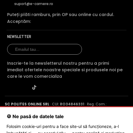
suport@e-camere.ro
Puteți plăti ramburs, prin OP sau online cu cardul.
Acceptăm:
NEWSLETTER
Inscrie-te la newsletterul nostru pentru a primi
imediat ofertele noastre speciale si produsele noi pe
care le vom comercializa
SC POLITES ONLINE SRL
· CUI:
RO34846331
· Reg. Com.:
J2015001227161
· Capital social: 200 RON · Sediu: Str. Petrache
Poenaru, Nr. 1, Craiova, Jud. Dolj ·
Contactează-ne
·
Service produs
🍪 Ne pasă de datele tale
Folosim cookie-uri pentru a face site-ul să funcționeze, a-l