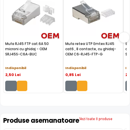
Mufa RJ45 FTP cat.6A 50
Mufa retea UTP Emtex RJ45
Se
microni cu ghidaj - OEM
cat6 , 8 contacte, cu ghidaj-
ca
SRJ45S-C6A-BUC
OEM C6-RJ45-FTP-G
SR
Indisponibil
Indisponibil
In
2
,50
Lei
0
,85
Lei
2
Produse asemanatoare
Vezi toate 8 produse