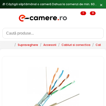
🎁 Câștigă săptămânal o cameră Dahua la comenzi de min. 600 lei —
✕
0
0
/
Supraveghere
/
Accesorii
/
Cabluri si conectica
/
Cablur