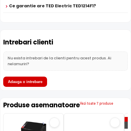
Ce garantie are TED Electric TED1214F1?
Intrebari clienti
Nu exista intrebari de la clienti pentru acest produs. Ai
nelamuriri?
Adauga o intrebare
Produse asemanatoare
Vezi toate 7 produse
P