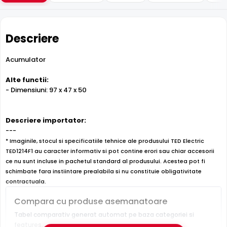
Descriere
Acumulator
Alte functii:
- Dimensiuni: 97 x 47 x 50
Descriere importator:
---
* Imaginile, stocul si specificatiile tehnice ale produsului TED Electric
TED1214F1 au caracter informativ si pot contine erori sau chiar accesorii
ce nu sunt incluse in pachetul standard al produsului. Acestea pot fi
schimbate fara instiintare prealabila si nu constituie obligativitate
contractuala.
Compara cu produse asemanatoare
Tabel comparativ generat automat pe baza categoriei si
features.