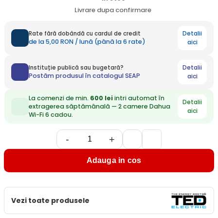
Livrare dupa confirmare
Detalii
Rate fără dobândă cu cardul de credit
de la 5,00 RON / lună (până la 6 rate)
aici
Detalii
Instituție publică sau bugetară?
Postăm produsul în catalogul SEAP
aici
La comenzi de min.
600 lei
intri automat în
Detalii
extragerea săptămânală — 2 camere Dahua
aici
Wi-Fi 6 cadou.
-
+
Adauga in cos
Vezi toate produsele