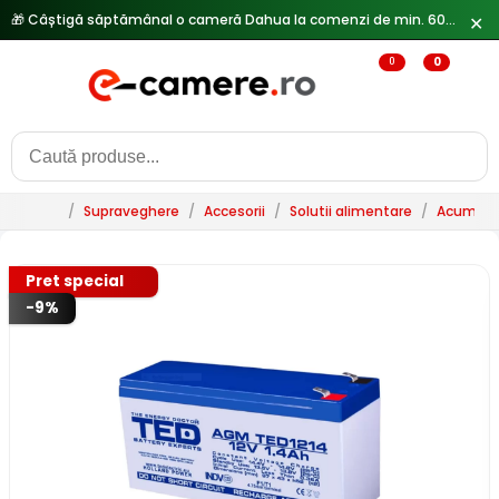
🎁 Câștigă săptămânal o cameră Dahua la comenzi de min. 600 lei —
✕
0
0
/
Supraveghere
/
Accesorii
/
Solutii alimentare
/
Acumulat
Pret special
-9%