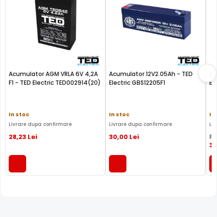
Acumulator AGM VRLA 6V 4,2A
Acumulator 12V2.05Ah - TED
Acu
F1 - TED Electric TED002914(20)
Electric GBS12205F1
El
In stoc
In stoc
In
Livrare dupa confirmare
Livrare dupa confirmare
Li
28
,23
Lei
30
,00
Lei
PR
3