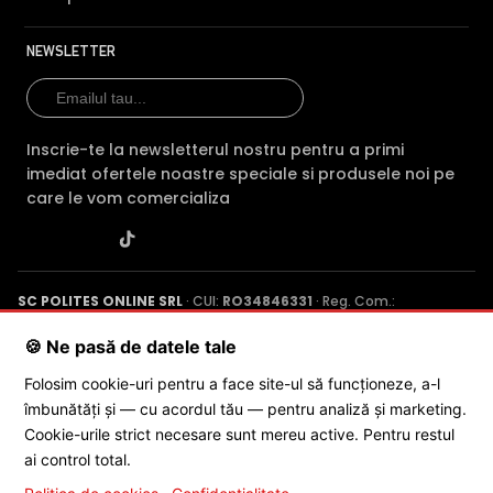
NEWSLETTER
Inscrie-te la newsletterul nostru pentru a primi
imediat ofertele noastre speciale si produsele noi pe
care le vom comercializa
SC POLITES ONLINE SRL
· CUI:
RO34846331
· Reg. Com.:
J2015001227161
· Capital social: 200 RON · Sediu: Str. Petrache
Poenaru, Nr. 1, Craiova, Jud. Dolj ·
Contactează-ne
·
Service produs
🍪 Ne pasă de datele tale
Folosim cookie-uri pentru a face site-ul să funcționeze, a-l
îmbunătăți și — cu acordul tău — pentru analiză și marketing.
© 2026 SC POLITES ONLINE SRL
Cookie-urile strict necesare sunt mereu active. Pentru restul
ai control total.