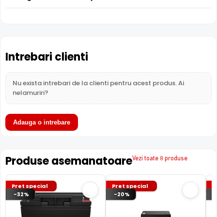
Pret
93 lei
121 lei
43
Solutii
So
Categorie
Solutii alimentare
alimentare
a
Intrebari clienti
Subcategorie
Acumulatori
Acumulatori
A
Sub-
12V
12V
1
subcategorie
Nu exista intrebari de la clienti pentru acest produs. Ai
nelamuriri?
Garantie
24 luni
24 luni
24
Adauga o intrebare
Produse asemanatoare
Vezi toate 8 produse
Pret special
Pret special
P
-32%
-20%