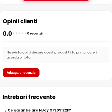
Descriere importator:
Tip VRLA AGM Tensiune (nominala) 12V Durata teoretica de viata
in mod asteptare pana la 8 ani Putere descarcata pana la
Opinii clienti
10V/15 minute 31W/celula Terminale F2 Alte caracteristici
Acumulator "Long life" - permite mai multe cicluri
incarcare/descarcare Domenii de aplicabilitate UPS,
0.0
0 recenzii
echipamente de comunicatii, scule electrice, echipamente de
control, echipamente medicale, jucarii Dimensiuni 151 x 65 x 95
mm Greutate 2.5 Kg
* Imaginile, stocul si specificatiile tehnice ale produsului NJoy GPL09122F
Nu exista opinii despre acest produs! Fii tu primul care ii
au caracter informativ si pot contine erori sau chiar accesorii ce nu sunt
acorda o nota!
incluse in pachetul standard al produsului. Acestea pot fi schimbate fara
instiintare prealabila si nu constituie obligativitate contractuala.
Adauga o recenzie
Compara cu produse asemanatoare
Tabel comparativ generat automat pe baza categoriei si
features.
Comparatie NJoy GPL09122F vs 3 altern
Intrebari frecvente
NJoy GPL09122F
NJoy
N
Caracteristica
(acest produs)
GP1812CF
G
Ce garantie are NJoy GPL09122F?