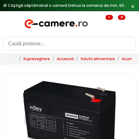
🎁 Câștigă săptămânal o cameră Dahua la comenzi de min. 600 lei —
✕
0
0
/
Supraveghere
/
Accesorii
/
Solutii alimentare
/
Acumulat