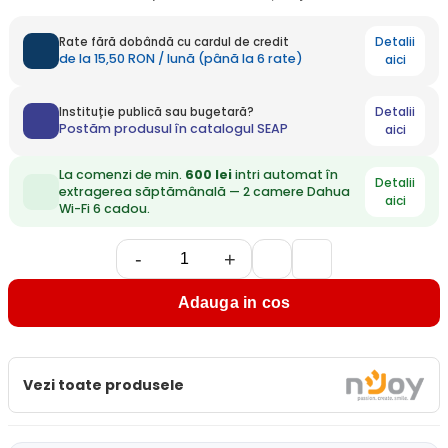
Detalii
Rate fără dobândă cu cardul de credit
de la 15,50 RON / lună (până la 6 rate)
aici
Detalii
Instituție publică sau bugetară?
Postăm produsul în catalogul SEAP
aici
La comenzi de min.
600 lei
intri automat în
Detalii
extragerea săptămânală — 2 camere Dahua
aici
Wi-Fi 6 cadou.
-
+
Adauga in cos
Vezi toate produsele