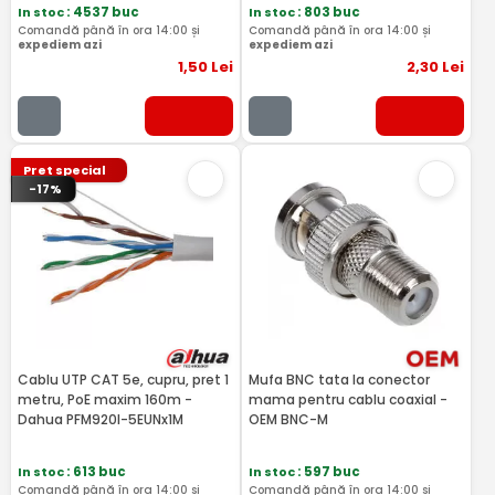
In stoc
: 4537 buc
In stoc
: 803 buc
Comandă până în ora 14:00 și
Comandă până în ora 14:00 și
expediem azi
expediem azi
1
,50
Lei
2
,30
Lei
Pret special
-17%
Cablu UTP CAT 5e, cupru, pret 1
Mufa BNC tata la conector
metru, PoE maxim 160m -
mama pentru cablu coaxial -
Dahua PFM920I-5EUNx1M
OEM BNC-M
In stoc
: 613 buc
In stoc
: 597 buc
Comandă până în ora 14:00 și
Comandă până în ora 14:00 și