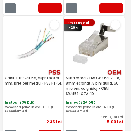
Pret special
-29%
Cablu FTP Cat.5e, cupru 8x0.50
Mufa retea RJ45 Cat.6a, 7, 7a,
mm, pret per metru - PSS FTP5E
8mm ecranat, 8 pini auriti, 50
microni, cu ghidaj - OEM
SRJ45S-C7A-10
In stoc
: 236 buc
In stoc
: 224 buc
Comandă până în ora 14:00 și
Comandă până în ora 14:00 și
expediem azi
expediem azi
PRP:
7
,00
Lei
2
,35
Lei
5
,00
Lei