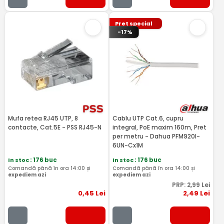
Pret special
-17%
Mufa retea RJ45 UTP, 8
Cablu UTP Cat.6, cupru
contacte, Cat.5E - PSS RJ45-N
integral, PoE maxim 160m, Pret
per metru - Dahua PFM920I-
6UN-Cx1M
In stoc
: 176 buc
In stoc
: 176 buc
Comandă până în ora 14:00 și
Comandă până în ora 14:00 și
expediem azi
expediem azi
PRP:
2
,99
Lei
0
,45
Lei
2
,49
Lei