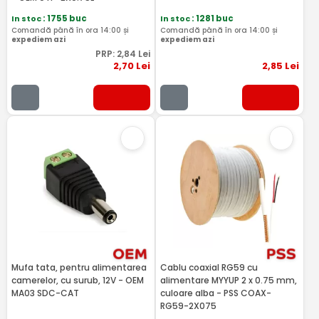
In stoc
: 1755 buc
In stoc
: 1281 buc
Comandă până în ora 14:00 și
Comandă până în ora 14:00 și
expediem azi
expediem azi
PRP:
2
,84
Lei
2
,70
Lei
2
,85
Lei
Mufa tata, pentru alimentarea
Cablu coaxial RG59 cu
camerelor, cu surub, 12V - OEM
alimentare MYYUP 2 x 0.75 mm,
MA03 SDC-CAT
culoare alba - PSS COAX-
RG59-2X075