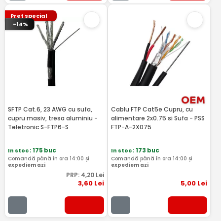
Pret special
-14%
SFTP Cat.6, 23 AWG cu sufa,
Cablu FTP Cat5e Cupru, cu
cupru masiv, tresa aluminiu -
alimentare 2x0.75 si Sufa - PSS
Teletronic S-FTP6-S
FTP-A-2X075
In stoc
: 175 buc
In stoc
: 173 buc
Comandă până în ora 14:00 și
Comandă până în ora 14:00 și
expediem azi
expediem azi
PRP:
4
,20
Lei
3
,60
Lei
5
,00
Lei