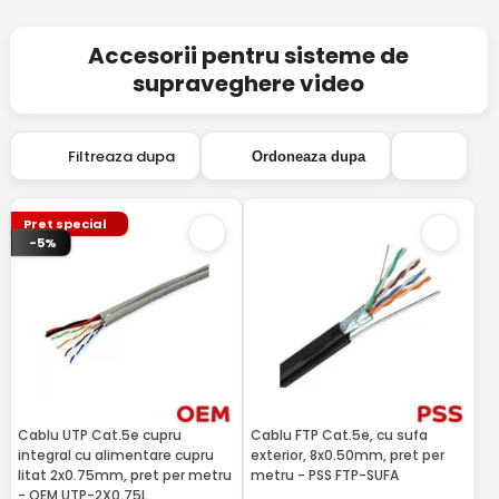
Accesorii pentru sisteme de
supraveghere video
Filtreaza dupa
Ordoneaza dupa
Pret special
-5%
Cablu UTP Cat.5e cupru
Cablu FTP Cat.5e, cu sufa
integral cu alimentare cupru
exterior, 8x0.50mm, pret per
litat 2x0.75mm, pret per metru
metru - PSS FTP-SUFA
- OEM UTP-2X0.75L