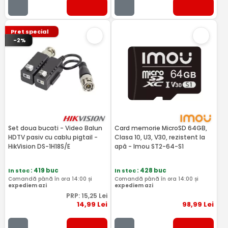
Pret special
-2%
Set doua bucati - Video Balun
Card memorie MicroSD 64GB,
HDTV pasiv cu cablu pigtail -
Clasa 10, U3, V30, rezistent la
HikVision DS-1H18S/E
apă - Imou ST2-64-S1
In stoc
: 419 buc
In stoc
: 428 buc
Comandă până în ora 14:00 și
Comandă până în ora 14:00 și
expediem azi
expediem azi
PRP:
15
,25
Lei
14
,99
Lei
98
,99
Lei