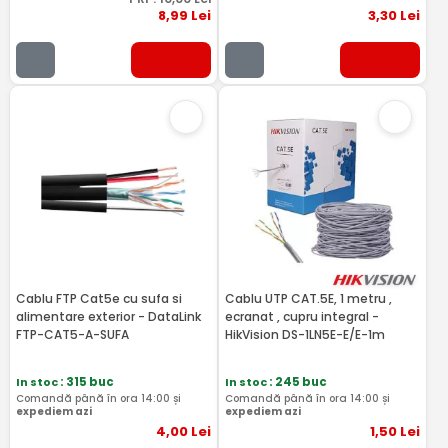
8
,99
Lei
3
,30
Lei
Cablu FTP Cat5e cu sufa si
Cablu UTP CAT.5E, 1 metru ,
alimentare exterior - DataLink
ecranat , cupru integral -
FTP-CAT5-A-SUFA
HikVision DS-1LN5E-E/E-1m
In stoc
: 315 buc
In stoc
: 245 buc
Comandă până în ora 14:00 și
Comandă până în ora 14:00 și
expediem azi
expediem azi
4
,00
Lei
1
,50
Lei