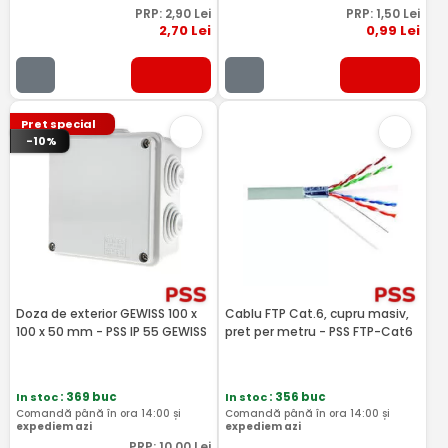
PRP:
2
,90
Lei
PRP:
1
,50
Lei
2
,70
Lei
0
,99
Lei
Pret special
-10%
Doza de exterior GEWISS 100 x
Cablu FTP Cat.6, cupru masiv,
100 x 50 mm - PSS IP 55 GEWISS
pret per metru - PSS FTP-Cat6
In stoc
: 369 buc
In stoc
: 356 buc
Comandă până în ora 14:00 și
Comandă până în ora 14:00 și
expediem azi
expediem azi
PRP:
10
,00
Lei