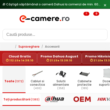
🎁 Câștigă săptămânal o cameră Dahua la comenzi de min. 600 lei —
✕
0
0
/
Supraveghere
/
Accesorii
Cloud Gratis
Promo Dahua August
Promo Hikvisio
⏱ 112 Zile 14:38:10
⏱ 21 Zile 13:38:10
⏱ 21 Zile 13:
Toate
(1372)
Cabluri si
Solutii
Cabinete
Doze
conectica
alimentare
protectie
suport
(400)
(358)
(189)
Toți producătorii
(1383)