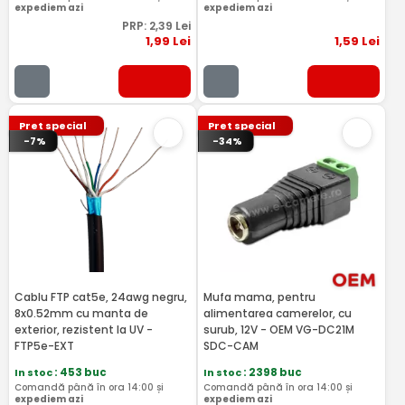
expediem azi
expediem azi
PRP:
2
,39
Lei
1
,99
Lei
1
,59
Lei
Pret special
Pret special
-7%
-34%
Cablu FTP cat5e, 24awg negru,
Mufa mama, pentru
8x0.52mm cu manta de
alimentarea camerelor, cu
exterior, rezistent la UV -
surub, 12V - OEM VG-DC21M
FTP5e-EXT
SDC-CAM
In stoc
: 453 buc
In stoc
: 2398 buc
Comandă până în ora 14:00 și
Comandă până în ora 14:00 și
expediem azi
expediem azi