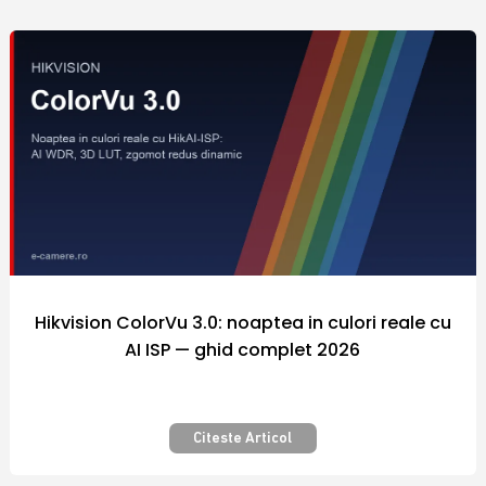
comercializate sunt fabricate de catre
producatori renumiti in industria
internationala a sistemelor de securitate, iar
preturile diferitelor modele de echipamente
si camere video supraveghere din portofoliul
firmei Polites Online Srl sunt adaptate la
puterea de cumparare a fiecarui client.
Nicaieri altundeva siguranta nu a costat atat
de putin! Securizarea bunurilor pe care le
detinem este importanta pentru fiecare
dintre noi.
Hikvision ColorVu 3.0: noaptea in culori reale cu
AI ISP — ghid complet 2026
Camera video supraveghere – Pentru
siguranta si confort – Calitate
premium
Citeste Articol