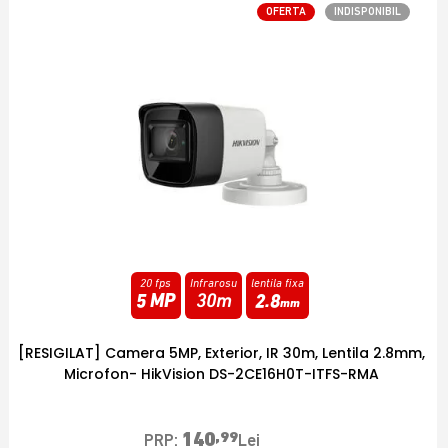
OFERTA
INDISPONIBIL
25 fps
Infrarosu
varifocala
2 MP
40m
2.7
-
13.5
[RESIGILAT] Camera 2MP varifocala, IR 40m, 2,7mm-
13,5mm - HikVision DS-2CE19D0T-VFIT3F-RMA
248
,99
PRP:
Lei