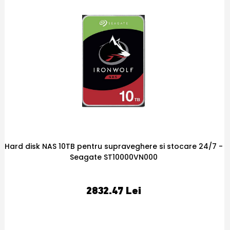
24/7 -
Patchcord SC/UPC-SC/UPC, 5m, simplex singlemode -
SC/UPC-SC/UPC
32
,09
PRP:
Lei
26.74 Lei