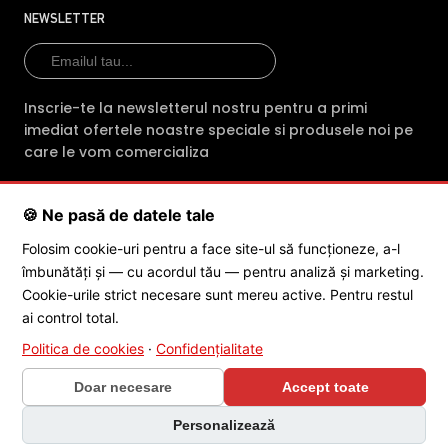
profesionalism fiecare comanda. Indiferent
NEWSLETTER
de produsul achizitionat, clientii primesc din
partea magazinului online intre 2 si 3 ani
garantie.
Inscrie-te la newsletterul nostru pentru a primi
imediat ofertele noastre speciale si produsele noi pe
E-Camere.ro ofera si consultanta tehnica
care le vom comercializa
gratuita (prin telefon sau e-mail) pentru
montarea sau mentenanta
🍪 Ne pasă de datele tale
echipamentelor cumparate
SC POLITES ONLINE SRL
· CUI:
RO34846331
· Reg. Com.:
Folosim cookie-uri pentru a face site-ul să funcționeze, a-l
J2015001227161
· Capital social: 200 RON · Sediu: Str. Petrache
Echipa de profesionisti ai magazinului E-
îmbunătăți și — cu acordul tău — pentru analiză și marketing.
Poenaru, Nr. 1, Craiova, Jud. Dolj ·
Contactează-ne
·
Service produs
camere.ro asigura in sprijinul cetatenilor
Cookie-urile strict necesare sunt mereu active. Pentru restul
servicii dedicate dezvoltarii si comercializarii
ai control total.
de camere de supraveghere profesionale,
Politica de cookies
·
Confidențialitate
© 2026 SC POLITES ONLINE SRL
adresandu-se in special directorilor de
Doar necesare
Accept toate
companii si antreprenorilor, dar si institutiilor
de stat, care urmaresc buna conduita
Personalizează
umana in campul muncii, dar si in timpul liber