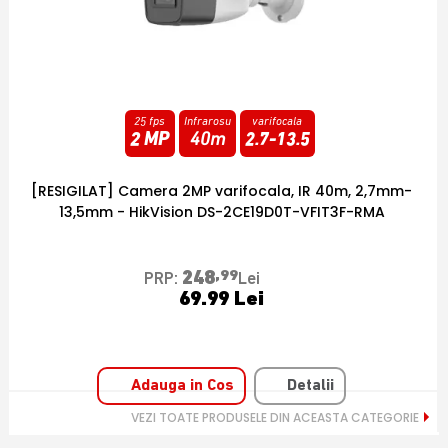
20 fps
Infrarosu
lentila fixa
5 MP
30m
2.8
mm
[RESIGILAT] Camera 5MP Exterior, IR 20m, lentila 2.8,
Microfon - HikVision DS-2CE16H0T-ITPFS2-RMA
136
,99
PRP:
Lei
64.99 Lei
Adauga in Cos
Detalii
VEZI TOATE PRODUSELE DIN ACEASTA CATEGORIE