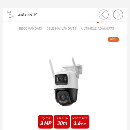
Sisteme IP
RECOMANDARI
CELE MAI VANDUTE
ULTIMELE ADAUGATE
NOU
25 fps
Infrarosu
lentila fixa
6 MP
15m
3.6
mm