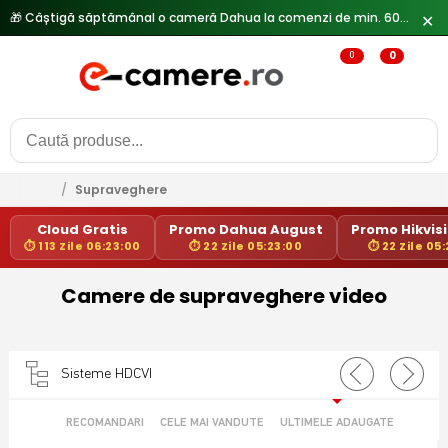
🎁 Câștigă săptămânal o cameră Dahua la comenzi de min. 600 lei —
✕
0
0
/
Supraveghere
Cloud Gratis
Promo Dahua August
Promo Hikvisi
⏱ 113 Zile 06:23:00
⏱ 22 Zile 05:23:00
⏱ 22 Zile 05
Camere de supraveghere video
Sisteme HDCVI
RECOMANDARI
CELE MAI VANDUTE
ULTIMELE ADAUGATE