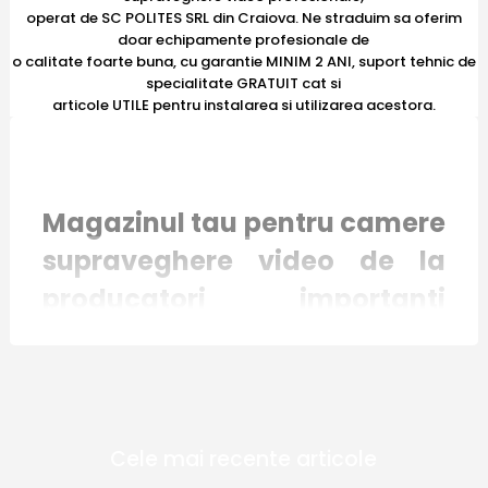
operat de SC POLITES SRL din Craiova. Ne straduim sa oferim
doar echipamente profesionale de
o calitate foarte buna, cu garantie MINIM 2 ANI, suport tehnic de
specialitate GRATUIT cat si
articole UTILE pentru instalarea si utilizarea acestora.
Magazinul tau pentru camere
supraveghere video de la
producatori importanti
recunoscuti international
Magazinul online E-Camere.ro mizeaza pe
Cele mai recente articole
inovatie si responsabilitate. Toate produsele