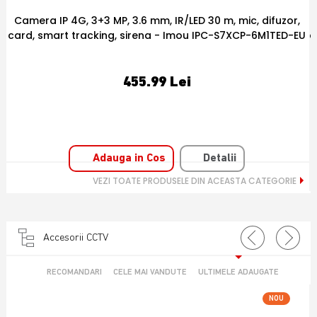
or,
Camera IP PT WiFi, 6 MP, 3.6 mm, IR 15 m, microfon si
D-EU
difuzor, smart tracking, card - Imou IPC-S2XEP-6M0S-IM
202.52 Lei
Adauga in Cos
Detalii
VEZI TOATE PRODUSELE DIN ACEASTA CATEGORIE
Accesorii CCTV
RECOMANDARI
CELE MAI VANDUTE
ULTIMELE ADAUGATE
OU
NOU
OFERTA