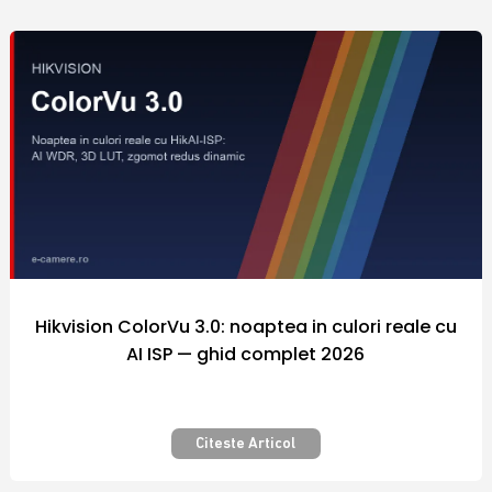
comercializate sunt fabricate de catre
producatori renumiti in industria
internationala a sistemelor de securitate, iar
preturile diferitelor modele de echipamente
si camere video supraveghere din portofoliul
firmei Polites Online Srl sunt adaptate la
puterea de cumparare a fiecarui client.
Nicaieri altundeva siguranta nu a costat atat
de putin! Securizarea bunurilor pe care le
detinem este importanta pentru fiecare
dintre noi.
Hikvision ColorVu 3.0: noaptea in culori reale cu
AI ISP — ghid complet 2026
Camera video supraveghere – Pentru
siguranta si confort – Calitate
premium
Citeste Articol