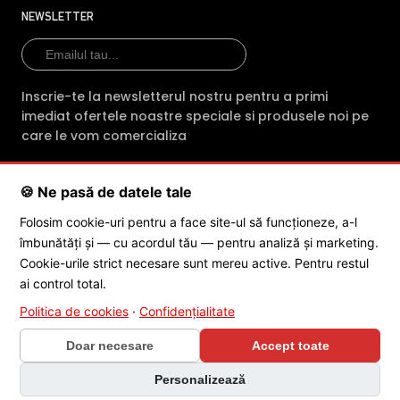
profesionalism fiecare comanda. Indiferent
NEWSLETTER
de produsul achizitionat, clientii primesc din
partea magazinului online intre 2 si 3 ani
garantie.
Inscrie-te la newsletterul nostru pentru a primi
imediat ofertele noastre speciale si produsele noi pe
E-Camere.ro ofera si consultanta tehnica
care le vom comercializa
gratuita (prin telefon sau e-mail) pentru
montarea sau mentenanta
🍪 Ne pasă de datele tale
echipamentelor cumparate
SC POLITES ONLINE SRL
· CUI:
RO34846331
· Reg. Com.:
Folosim cookie-uri pentru a face site-ul să funcționeze, a-l
J2015001227161
· Capital social: 200 RON · Sediu: Str. Petrache
Echipa de profesionisti ai magazinului E-
îmbunătăți și — cu acordul tău — pentru analiză și marketing.
Poenaru, Nr. 1, Craiova, Jud. Dolj ·
Contactează-ne
·
Service produs
camere.ro asigura in sprijinul cetatenilor
Cookie-urile strict necesare sunt mereu active. Pentru restul
servicii dedicate dezvoltarii si comercializarii
ai control total.
de camere de supraveghere profesionale,
Politica de cookies
·
Confidențialitate
© 2026 SC POLITES ONLINE SRL
adresandu-se in special directorilor de
Doar necesare
Accept toate
companii si antreprenorilor, dar si institutiilor
de stat, care urmaresc buna conduita
Personalizează
umana in campul muncii, dar si in timpul liber