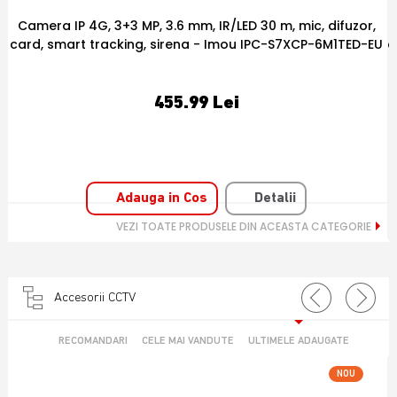
Camera IP PT WiFi, 6 MP, 3.6 mm, IR 15 m, microfon si
U
difuzor, smart tracking, card - Imou IPC-S2XEP-6M0S-IMOU
202.52 Lei
Adauga in Cos
Detalii
VEZI TOATE PRODUSELE DIN ACEASTA CATEGORIE
Accesorii CCTV
RECOMANDARI
CELE MAI VANDUTE
ULTIMELE ADAUGATE
NOU
OFERTA