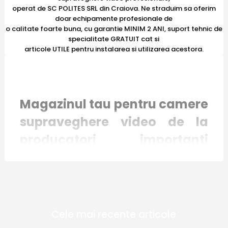
operat de SC POLITES SRL din Craiova. Ne straduim sa oferim
doar echipamente profesionale de
o calitate foarte buna, cu garantie MINIM 2 ANI, suport tehnic de
specialitate GRATUIT cat si
articole UTILE pentru instalarea si utilizarea acestora.
Magazinul tau pentru camere
supraveghere video de la
producatori importanti
recunoscuti international
Magazinul online E-Camere.ro mizeaza pe
Cele mai recente articole
inovatie si responsabilitate. Toate produsele