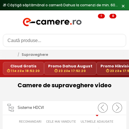
🎁 Câștigă săptămânal o cameră Dahua la comenzi de min. 600 lei —
✕
0
0
/
Supraveghere
Cloud Gratis
Promo Dahua August
Promo Hikvisio
⏱ 114 Zile 18:52:20
⏱ 23 Zile 17:52:20
⏱ 23 Zile 17:
Camere de supraveghere video
Sisteme HDCVI
RECOMANDARI
CELE MAI VANDUTE
ULTIMELE ADAUGATE