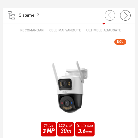
Sisteme IP
RECOMANDARI
CELE MAI VANDUTE
ULTIMELE ADAUGATE
NOU
25 fps
Infrarosu
lentila fixa
6 MP
15m
3.6
mm